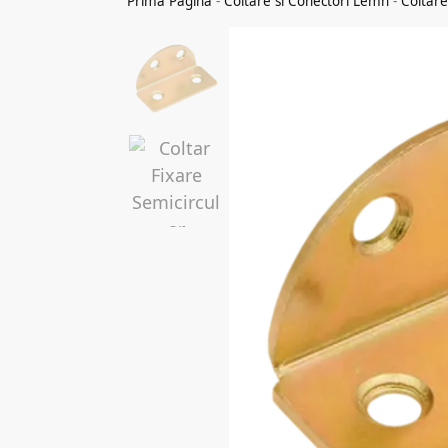
Prima Pagina
-
Coltare si Conectori Lemn
-
Coltar