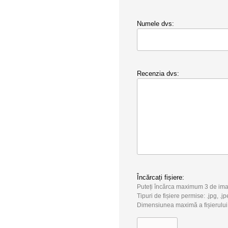
Numele dvs:
Recenzia dvs:
Încărcați fișiere:
Puteți încărca maximum 3 de ima
Tipuri de fișiere permise: .jpg, .jp
Dimensiunea maximă a fișierului