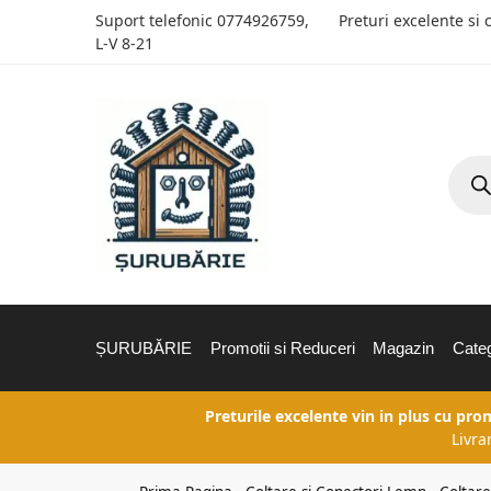
Suport telefonic
0774926759
,
Preturi excelente si 
L-V 8-21
ȘURUBĂRIE
Promotii si Reduceri
Magazin
Categ
Preturile excelente vin in plus cu pro
Livra