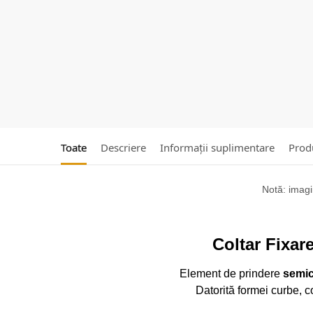
Toate
Descriere
Informații suplimentare
Produ
Notă: imagin
Coltar Fixar
Element de prindere
semic
Datorită formei curbe, c