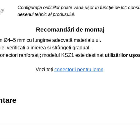
Configurația orificiilor poate varia ușor în funcție de lot; consu
ii
desenul tehnic al produsului.
Recomandări de montaj
emn Ø4–5 mm cu lungime adecvată materialului.
e, verificați alinierea și strângeți gradual.
 conectori ranforsați; modelul KSZ1 este destinat
utilizărilor ușo
Vezi toți
conectorii pentru lemn
.
ntare