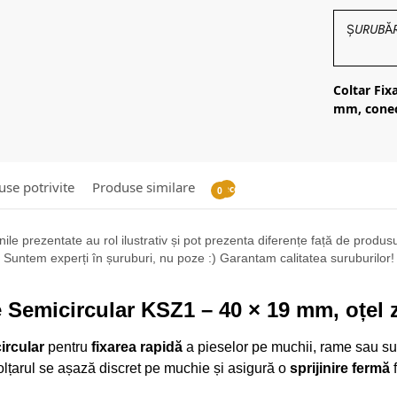
ȘURUBĂRIE
Coltar Fix
mm, conec
se potrivite
Produse similare
Recenzii
0
ile prezentate au rol ilustrativ și pot prezenta diferențe față de produsul 
Suntem experți în șuruburi, nu poze :) Garantam calitatea suruburilor!
e Semicircular KSZ1 – 40 × 19 mm, oțel 
ircular
pentru
fixarea rapidă
a pieselor pe muchii, rame sau sup
olțarul se așază discret pe muchie și asigură o
sprijinire fermă
f