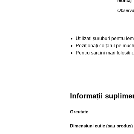
montaj
Observaț
Utilizați șuruburi pentru l
Poziționați colțarul pe muchi
Pentru sarcini mari folosiți
Informații suplime
Greutate
Dimensiuni cutie (sau produs)