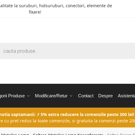
calitate la suruburi, holsuruburi, conectori, elemente de
fixare!
orii Produse
Modificare/Retur
Contact
Despre
Asistent
motia saptamanii: ⚡ 5% extra reducere la comenzile peste 300 lei!
re cu pret redus la toate comenzile, si gratuita la comenzi peste 200