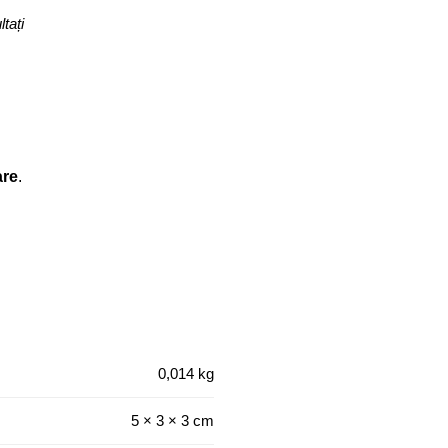
ltați
are
.
0,014 kg
5 × 3 × 3 cm