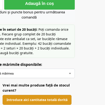
Adaugă în coș
duni și puncte bonus pentru următoarea
comandă
 în seturi de 20 bucăți:
Poți comanda orice
e. Fiecare grup complet de 20 bucăți
e este ambalat ca set, iar bucățile rămase
rate individual. Exemplu: 42 bucăți comandate
e = 2 seturi × 20 bucăți + 2 bucăți individuale.
augă bucăți gratuite.
e mărimile disponibile:
Vrei mai multe produse față de stocul
curent?
Introduce aici cantitatea totală dorită