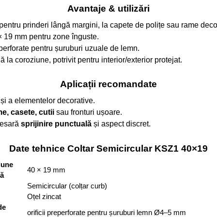
Avantaje & utilizări
pentru prinderi lângă margini, la capete de polițe sau rame deco
× 19 mm pentru zone înguste.
reperforate pentru șuruburi uzuale de lemn.
 la coroziune, potrivit pentru interior/exterior protejat.
Aplicații recomandate
și a elementelor decorative.
e, casete, cutii
sau fronturi ușoare.
cesară
sprijinire punctuală
și aspect discret.
Date tehnice Coltar Semicircular KSZ1 40×19
iune
40 × 19 mm
ă
Semicircular (colțar curb)
Oțel zincat
de
orificii preperforate pentru șuruburi lemn Ø4–5 mm