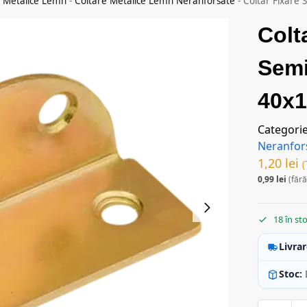
e Metalice Lemn
-
Coltare Metalice Lemn Neranforsate
-
Coltar Fixare
Colt
Semi
40x
Categori
Neranfor
1,20
lei
(
0,99
lei
(fără
18 în st
Livrar
Stoc: