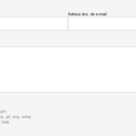
Adresa dvs. de e-mail:
gini.
eg, .gif, .png, .webp.
: 5MB.