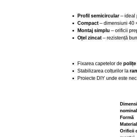
Profil semicircular
– ideal 
Compact
– dimensiuni 40 
Montaj simplu
– orificii p
Oțel zincat
– rezistență bună
Fixarea capetelor de
polițe
Stabilizarea colțurilor la
ram
Proiecte DIY unde este ne
Dimens
nominal
Formă
Material
Orificii 