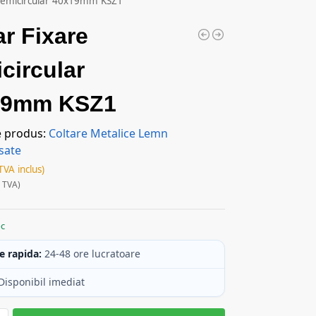
 Semicircular 40x19mm KSZ1
ar Fixare
circular
19mm KSZ1
e produs:
Coltare Metalice Lemn
sate
TVA inclus)
 TVA)
oc
e rapida:
24-48 ore lucratoare
Disponibil imediat