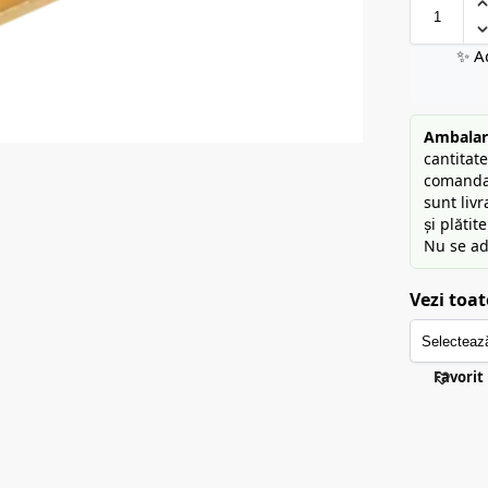
✨ A
Ambalare
cantitat
comandat
sunt liv
și plătit
Nu se ad
Vezi toat
Favorit