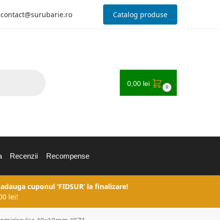
contact@surubarie.ro
Catalog produse
0,00
lei
0
a
Recenzii
Recompense
 adauga cuponul ‘FIDSUR’ la finalizare!
0 lei!