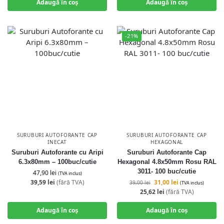
Adaugă în coș
Adaugă în coș
-21%
SURUBURI AUTOFORANTE CAP
SURUBURI AUTOFORANTE CAP
INECAT
HEXAGONAL
Suruburi Autoforante cu Aripi
Suruburi Autoforante Cap
6.3x80mm – 100buc/cutie
Hexagonal 4.8x50mm Rosu RAL
3011- 100 buc/cutie
47,90
lei
(TVA inclus)
39,59
lei
(fără TVA)
31,00
lei
39,00
lei
(TVA inclus)
25,62
lei
(fără TVA)
Adaugă în coș
Adaugă în coș