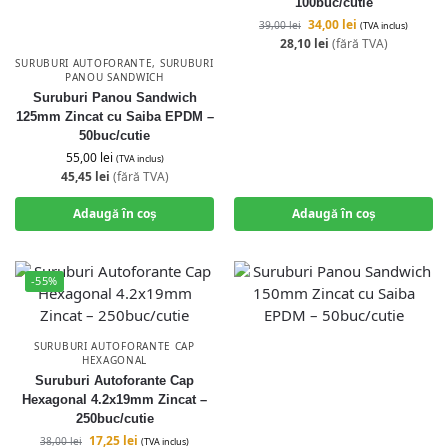
100buc/cutie
34,00
lei
39,00
lei
(TVA inclus)
28,10
lei
(fără TVA)
SURUBURI AUTOFORANTE
,
SURUBURI
PANOU SANDWICH
Suruburi Panou Sandwich
125mm Zincat cu Saiba EPDM –
50buc/cutie
55,00
lei
(TVA inclus)
45,45
lei
(fără TVA)
Adaugă în coș
Adaugă în coș
-55%
SURUBURI AUTOFORANTE CAP
HEXAGONAL
Suruburi Autoforante Cap
Hexagonal 4.2x19mm Zincat –
250buc/cutie
17,25
lei
38,00
lei
(TVA inclus)