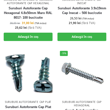
AUTOFORANTE CAP HEXAGONAL
INECAT
Suruburi Autoforante Cap
Suruburi Autoforante 3.9x19mm
Hexagonal 4.8x50mm Maro RAL
Cap Inecat – 500 buc/cutie
8017- 100 buc/cutie
26,50
lei
(TVA inclus)
31,00
lei
21,90
lei
(fără TVA)
38,00
lei
(TVA inclus)
25,62
lei
(fără TVA)
Adaugă în coș
Adaugă în coș
-9%
SURUBURI AUTOFORANTE CAP PLAT
SURUBURI AUTOFORANTE CAP
HEXAGONAL
Suruburi Autoforante Cap Plat