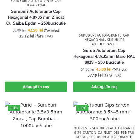
SURUBURI AUTOFORANTE CAP
HEXAGONAL
Suruburi Autoforante Cap
Hexagonal 4.8×35 mm Zincat
Cu Saiba Epdm – 250buc/cutie
42,50
lei
56,00
lei
(TVA inclus)
SURUBURI AUTOFORANTE CAP
35,12
lei
(fără TVA)
HEXAGONAL
,
SURUBURI
AUTOFORANTE
Surub Autoforant Cap
Hexagonal 4.8x35mm Maro RAL
8019 – 250 buc/cutie
45,00
lei
51,00
lei
(TVA inclus)
37,19
lei
(fără TVA)
Adaugă în coș
Adaugă în coș
-14%
-20%
NEGRESE - SURUBURI AUTOFORANTE
GIPS CARTON CU FILET DES PENTRU
METAL
,
SURUBURI AUTOFORANTE