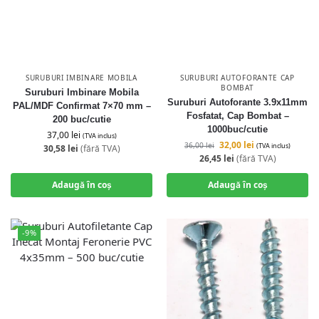
SURUBURI IMBINARE MOBILA
SURUBURI AUTOFORANTE CAP
BOMBAT
Suruburi Imbinare Mobila
Suruburi Autoforante 3.9x11mm
PAL/MDF Confirmat 7×70 mm –
Fosfatat, Cap Bombat –
200 buc/cutie
1000buc/cutie
37,00
lei
(TVA inclus)
32,00
lei
36,00
lei
(TVA inclus)
30,58
lei
(fără TVA)
26,45
lei
(fără TVA)
Adaugă în coș
Adaugă în coș
-9%