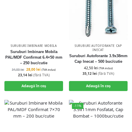
SURUBURI IMBINARE MOBILA
SURUBURI AUTOFORANTE CAP
INECAT
Suruburi Imbinare Mobila
Suruburi Autoforante 3.9x38mm
PAL/MDF Confirmat 6.4×50 mm
Cap Inecat – 500 buc/cutie
– 250 buc/cutie
42,50
lei
(TVA inclus)
28,00
lei
34,00
lei
(TVA inclus)
35,12
lei
(fără TVA)
23,14
lei
(fără TVA)
Adaugă în coș
Adaugă în coș
-11%