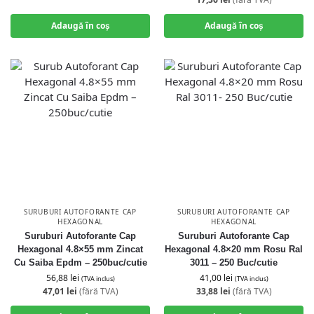
Adaugă în coș
Adaugă în coș
SURUBURI AUTOFORANTE CAP
SURUBURI AUTOFORANTE CAP
HEXAGONAL
HEXAGONAL
Suruburi Autoforante Cap
Suruburi Autoforante Cap
Hexagonal 4.8×55 mm Zincat
Hexagonal 4.8×20 mm Rosu Ral
Cu Saiba Epdm – 250buc/cutie
3011 – 250 Buc/cutie
56,88
lei
41,00
lei
(TVA inclus)
(TVA inclus)
47,01
lei
(fără TVA)
33,88
lei
(fără TVA)