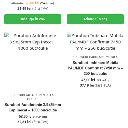
26,00
lei
29,00
lei
(TVA inclus)
21,49
lei
(fără TVA)
Adaugă în coș
Adaugă în coș
SURUBURI IMBINARE MOBILA
Suruburi Imbinare Mobila
PAL/MDF Confirmat 7×50 mm –
250 buc/cutie
45,00
lei
(TVA inclus)
37,19
lei
(fără TVA)
SURUBURI AUTOFORANTE CAP
INECAT
Suruburi Autoforante 3.9x25mm
Cap Inecat – 1000 buc/cutie
63,90
lei
(TVA inclus)
52,81
lei
(fără TVA)