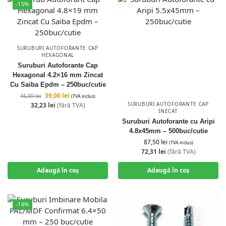
-15%
SURUBURI AUTOFORANTE CAP
HEXAGONAL
Suruburi Autoforante Cap
Hexagonal 4.2×16 mm Zincat
Cu Saiba Epdm – 250buc/cutie
39,00
lei
46,00
lei
(TVA inclus)
SURUBURI AUTOFORANTE CAP
32,23
lei
(fără TVA)
INECAT
Suruburi Autoforante cu Aripi
4.8x45mm – 500buc/cutie
87,50
lei
(TVA inclus)
72,31
lei
(fără TVA)
Adaugă în coș
Adaugă în coș
-18%