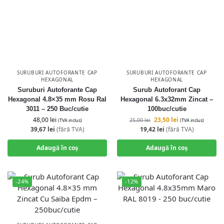
SURUBURI AUTOFORANTE CAP
SURUBURI AUTOFORANTE CAP
HEXAGONAL
HEXAGONAL
Suruburi Autoforante Cap
Surub Autoforant Cap
Hexagonal 4.8×35 mm Rosu Ral
Hexagonal 6.3x32mm Zincat –
3011 – 250 Buc/cutie
100buc/cutie
48,00
lei
23,50
lei
25,00
lei
(TVA inclus)
(TVA inclus)
39,67
lei
(fără TVA)
19,42
lei
(fără TVA)
Adaugă în coș
Adaugă în coș
-24%
-12%