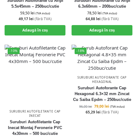
Suruburi Autoforante cu Aripi
Suruburi Autoforante cu Aripi
5.5x45mm – 250buc/cutie
6.3x60mm – 200buc/cutie
59,50
lei
78,50
lei
(TVA inclus)
(TVA inclus)
49,17
lei
(fără TVA)
64,88
lei
(fără TVA)
Adaugă în coș
Adaugă în coș
-10%
-18%
SURUBURI AUTOFORANTE CAP
HEXAGONAL
Suruburi Autoforante Cap
Hexagonal 6.3×32 mm Zincat
Cu Saiba Epdm – 250buc/cutie
79,00
lei
96,00
lei
(TVA inclus)
SURUBURI AUTOFILETANTE CAP
65,29
lei
(fără TVA)
INECAT
Suruburi Autofiletante Cap
Inecat Montaj Feronerie PVC
4x30mm – 500 buc/cutie