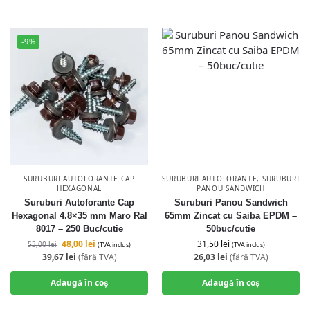
-9%
SURUBURI AUTOFORANTE CAP
SURUBURI AUTOFORANTE
,
SURUBURI
HEXAGONAL
PANOU SANDWICH
Suruburi Autoforante Cap
Suruburi Panou Sandwich
Hexagonal 4.8×35 mm Maro Ral
65mm Zincat cu Saiba EPDM –
8017 – 250 Buc/cutie
50buc/cutie
48,00
lei
31,50
lei
53,00
lei
(TVA inclus)
(TVA inclus)
39,67
lei
(fără TVA)
26,03
lei
(fără TVA)
Adaugă în coș
Adaugă în coș