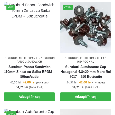
-8%
-23%
SURUBURI AUTOFORANTE
,
SURUBURI
SURUBURI AUTOFORANTE CAP
PANOU SANDWICH
HEXAGONAL
Suruburi Panou Sandwich
Suruburi Autoforante Cap
110mm Zincat cu Saiba EPDM –
Hexagonal 4.8×20 mm Maro Ral
50buc/cutie
8017 – 250 Buc/cutie
42,00
lei
42,00
lei
45,50
lei
54,51
lei
(TVA inclus)
(TVA inclus)
34,71
lei
(fără TVA)
34,71
lei
(fără TVA)
Adaugă în coș
Adaugă în coș
-21%