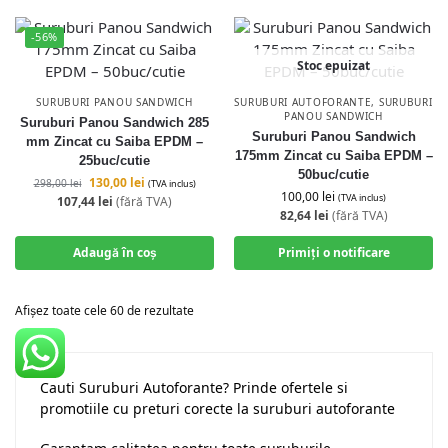
-56%
Stoc epuizat
SURUBURI PANOU SANDWICH
SURUBURI AUTOFORANTE
,
SURUBURI
PANOU SANDWICH
Suruburi Panou Sandwich 285
Suruburi Panou Sandwich
mm Zincat cu Saiba EPDM –
175mm Zincat cu Saiba EPDM –
25buc/cutie
50buc/cutie
130,00
lei
298,00
lei
(TVA inclus)
100,00
lei
(TVA inclus)
107,44
lei
(fără TVA)
82,64
lei
(fără TVA)
Adaugă în coș
Primiți o notificare
Afișez toate cele 60 de rezultate
Cauti Suruburi Autoforante? Prinde ofertele si
promotiile cu preturi corecte la suruburi autoforante