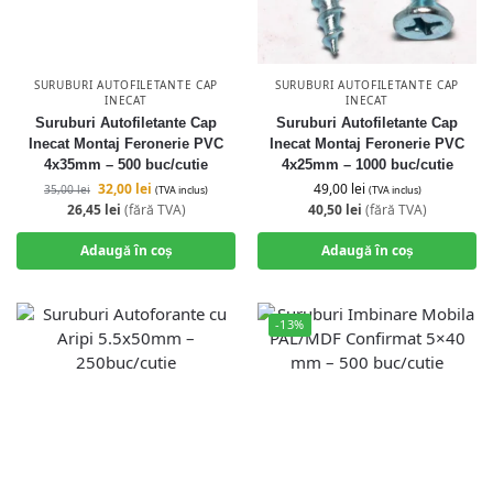
SURUBURI AUTOFILETANTE CAP
SURUBURI AUTOFILETANTE CAP
INECAT
INECAT
Suruburi Autofiletante Cap
Suruburi Autofiletante Cap
Inecat Montaj Feronerie PVC
Inecat Montaj Feronerie PVC
4x35mm – 500 buc/cutie
4x25mm – 1000 buc/cutie
32,00
lei
49,00
lei
35,00
lei
(TVA inclus)
(TVA inclus)
26,45
lei
(fără TVA)
40,50
lei
(fără TVA)
Adaugă în coș
Adaugă în coș
-13%