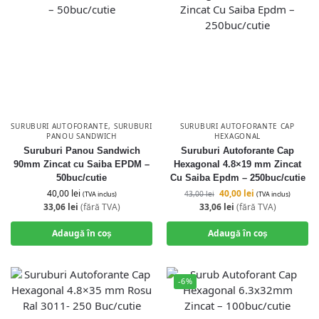
SURUBURI AUTOFORANTE
,
SURUBURI
SURUBURI AUTOFORANTE CAP
PANOU SANDWICH
HEXAGONAL
Suruburi Panou Sandwich
Suruburi Autoforante Cap
90mm Zincat cu Saiba EPDM –
Hexagonal 4.8×19 mm Zincat
50buc/cutie
Cu Saiba Epdm – 250buc/cutie
40,00
lei
40,00
lei
43,00
lei
(TVA inclus)
(TVA inclus)
33,06
lei
(fără TVA)
33,06
lei
(fără TVA)
Adaugă în coș
Adaugă în coș
-6%