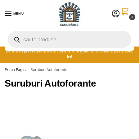
MENIU
0
Preturile excelente vin in plus cu promotia saptamanii: ⚡ 5% extra
reducere la comenzile peste 300 lei! adauga cuponul ‘FIDSUR’ la
finalizare!
Livrare cu pret redus la toate comenzile, si gratuita la comenzi peste 2000
lei!
Prima Pagina
-
Suruburi Autoforante
Suruburi Autoforante