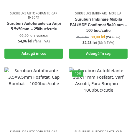
SURUBURI AUTOFORANTE CAP
SURUBURI IMBINARE MOBILA
INECAT
Suruburi Imbinare Mobila
Suruburi Autoforante cu Aripi
PAL/MDF Confirmat 5×40 mm –
5.5x50mm – 250buc/cutie
500 buc/cutie
66,50
lei
(TVA inclus)
39,00
lei
45,00
lei
(TVA inclus)
54,96
lei
(fără TVA)
32,23
lei
(fără TVA)
Adaugă în coș
Adaugă în coș
-15%
SURUBURI AUTOFORANTE CAP
SURUBURI AUTOFORANTE CAP