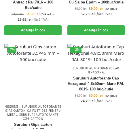
Antracit Ral 7016 – 100
Cu Saiba Epdm – 100buc/cutie
Buc/cutie
39,00
lei
65,00
lei
(TVA inclus)
31,00
lei
32,23
lei
(fără TVA)
33,00
lei
(TVA inclus)
25,62
lei
(fără TVA)
Adaugă în coș
Adaugă în coș
-7%
-12%
SURUBURI AUTOFORANTE CAP
HEXAGONAL
Suruburi Autoforante Cap
Hexagonal 4.8x50mm Maro RAL
8019- 100 buc/cutie
30,00
lei
34,00
lei
(TVA inclus)
24,79
lei
(fără TVA)
NEGRESE - SURUBURI AUTOFORANTE
GIPS CARTON CU FILET DES PENTRU
METAL
,
SURUBURI AUTOFORANTE
GIPS CARTON
Suruburi Gips-carton