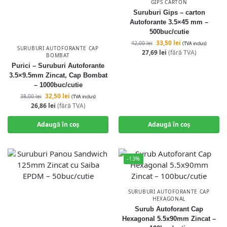
GIPS CARTON
Suruburi Gips – carton
Autoforante 3.5×45 mm –
500buc/cutie
33,50
lei
42,00
lei
(TVA inclus)
SURUBURI AUTOFORANTE CAP
27,69
lei
(fără TVA)
BOMBAT
Purici – Suruburi Autoforante
3.5×9.5mm Zincat, Cap Bombat
– 1000buc/cutie
32,50
lei
38,00
lei
(TVA inclus)
26,86
lei
(fără TVA)
Adaugă în coș
Adaugă în coș
-13%
SURUBURI AUTOFORANTE CAP
HEXAGONAL
Surub Autoforant Cap
Hexagonal 5.5x90mm Zincat –