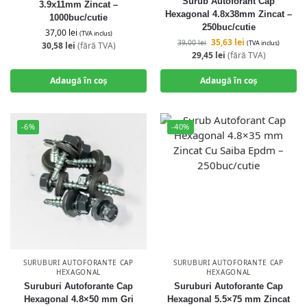
Surub Autoforant Cap
3.9x11mm Zincat –
Hexagonal 4.8x38mm Zincat –
1000buc/cutie
250buc/cutie
37,00
lei
(TVA inclus)
35,63
lei
39,00
lei
(TVA inclus)
30,58
lei
(fără TVA)
29,45
lei
(fără TVA)
Adaugă în coș
Adaugă în coș
-6%
-40%
SURUBURI AUTOFORANTE CAP
SURUBURI AUTOFORANTE CAP
HEXAGONAL
HEXAGONAL
Suruburi Autoforante Cap
Suruburi Autoforante Cap
Hexagonal 4.8×50 mm Gri
Hexagonal 5.5×75 mm Zincat