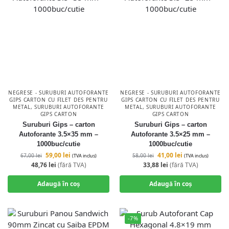
NEGRESE - SURUBURI AUTOFORANTE
NEGRESE - SURUBURI AUTOFORANTE
GIPS CARTON CU FILET DES PENTRU
GIPS CARTON CU FILET DES PENTRU
METAL
,
SURUBURI AUTOFORANTE
METAL
,
SURUBURI AUTOFORANTE
GIPS CARTON
GIPS CARTON
Suruburi Gips – carton
Suruburi Gips – carton
Autoforante 3.5×35 mm –
Autoforante 3.5×25 mm –
1000buc/cutie
1000buc/cutie
59,00
lei
41,00
lei
67,00
lei
58,00
lei
(TVA inclus)
(TVA inclus)
48,76
lei
(fără TVA)
33,88
lei
(fără TVA)
Adaugă în coș
Adaugă în coș
-7%