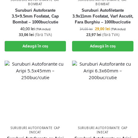
BOMBAT
BOMBAT
Suruburi Autoforante
Suruburi Autofiletante
3.5×9.5mm Fosfatat, Cap
3.9x11mm Fosfatat, Varf Ascutit,
Bombat – 1000buc/cutie
Fara Burghiu – 1000buc/cutie
40,00
lei
29,00
lei
34,00
lei
(TVA inclus)
(TVA inclus)
33,06
lei
(fără TVA)
23,97
lei
(fără TVA)
Adaugă în coș
Adaugă în coș
SURUBURI AUTOFORANTE CAP
SURUBURI AUTOFORANTE CAP
INECAT
INECAT