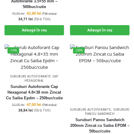
Autoforante 3.5×55 mm –
500buc/cutie
42,00
lei
45,00
lei
(TVA inclus)
34,71
lei
(fără TVA)
Adaugă în coș
Adaugă în coș
-10%
-28%
SURUBURI AUTOFORANTE CAP
HEXAGONAL
Suruburi Autoforante Cap
Hexagonal 4.8×38 mm Zincat
Cu Saiba Epdm – 250buc/cutie
47,00
lei
52,00
lei
(TVA inclus)
SURUBURI AUTOFORANTE
,
SURUBURI
38,84
lei
(fără TVA)
PANOU SANDWICH
Suruburi Panou Sandwich
200mm Zincat cu Saiba EPDM –
50buc/cutie