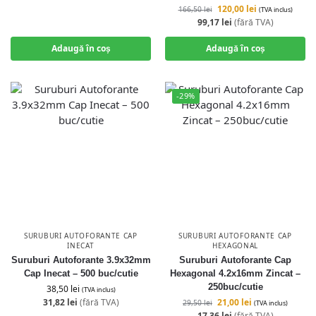
120,00
lei
166,50
lei
(TVA inclus)
99,17
lei
(fără TVA)
Adaugă în coș
Adaugă în coș
-29%
SURUBURI AUTOFORANTE CAP
SURUBURI AUTOFORANTE CAP
INECAT
HEXAGONAL
Suruburi Autoforante 3.9x32mm
Suruburi Autoforante Cap
Cap Inecat – 500 buc/cutie
Hexagonal 4.2x16mm Zincat –
250buc/cutie
38,50
lei
(TVA inclus)
31,82
lei
(fără TVA)
21,00
lei
29,50
lei
(TVA inclus)
17,36
lei
(fără TVA)