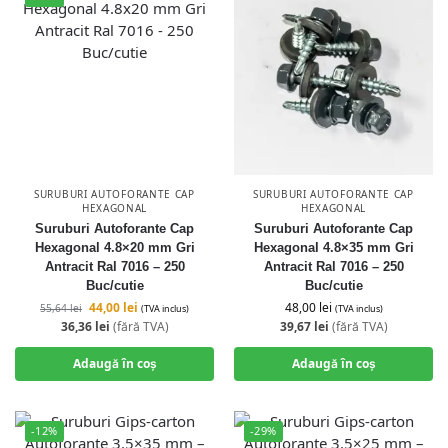
SURUBURI AUTOFORANTE CAP
SURUBURI AUTOFORANTE CAP
HEXAGONAL
HEXAGONAL
Suruburi Autoforante Cap
Suruburi Autoforante Cap
Hexagonal 4.8×20 mm Gri
Hexagonal 4.8×35 mm Gri
Antracit Ral 7016 – 250
Antracit Ral 7016 – 250
Buc/cutie
Buc/cutie
44,00
lei
48,00
lei
55,64
lei
(TVA inclus)
(TVA inclus)
36,36
lei
(fără TVA)
39,67
lei
(fără TVA)
Adaugă în coș
Adaugă în coș
-12%
-29%