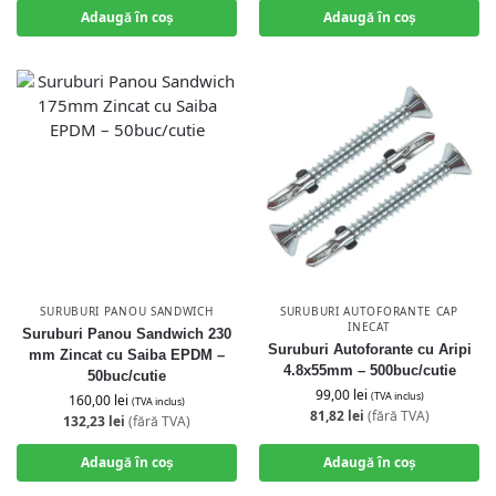
Adaugă în coș
Adaugă în coș
SURUBURI PANOU SANDWICH
SURUBURI AUTOFORANTE CAP
INECAT
Suruburi Panou Sandwich 230
Suruburi Autoforante cu Aripi
mm Zincat cu Saiba EPDM –
4.8x55mm – 500buc/cutie
50buc/cutie
99,00
lei
(TVA inclus)
160,00
lei
(TVA inclus)
81,82
lei
(fără TVA)
132,23
lei
(fără TVA)
Adaugă în coș
Adaugă în coș