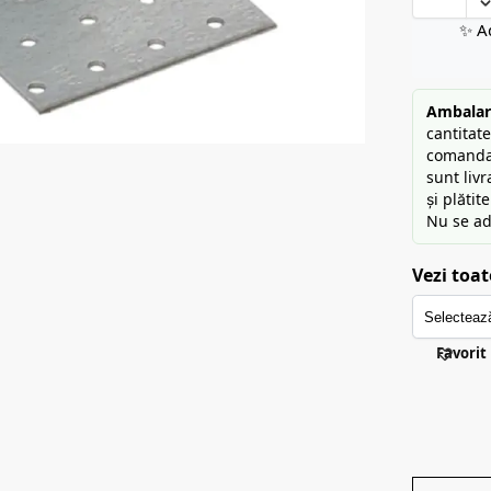
✨ A
Ambalare
cantitat
comandat
sunt liv
și plătit
Nu se ad
Vezi toat
Favorit