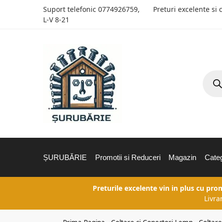
Suport telefonic
0774926759
,
Preturi excelente si 
L-V 8-21
ȘURUBĂRIE
Promotii si Reduceri
Magazin
Categ
Preturile excelente vin in plus cu pro
Livra