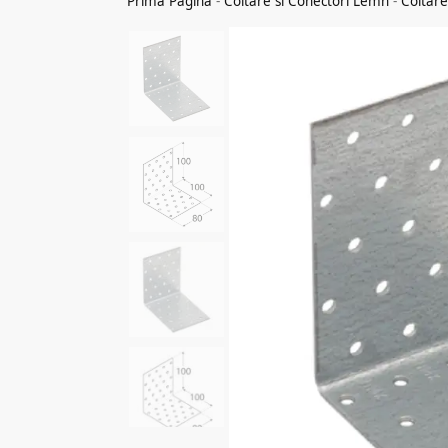
Prima Pagina
-
Coltare si Conectori Lemn
-
Coltar