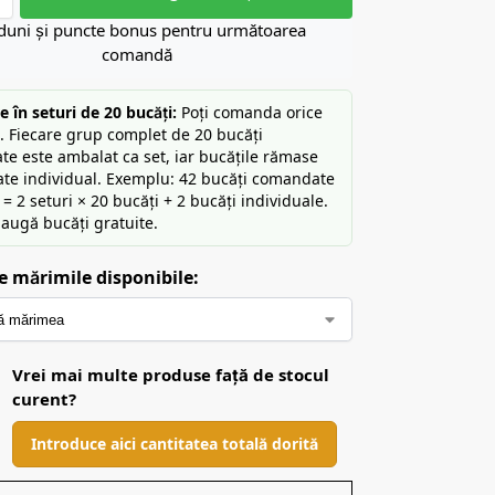
duni și puncte bonus pentru următoarea
comandă
 în seturi de 20 bucăți:
Poți comanda orice
e. Fiecare grup complet de 20 bucăți
e este ambalat ca set, iar bucățile rămase
rate individual. Exemplu: 42 bucăți comandate
e = 2 seturi × 20 bucăți + 2 bucăți individuale.
augă bucăți gratuite.
e mărimile disponibile:
Vrei mai multe produse față de stocul
curent?
Introduce aici cantitatea totală dorită