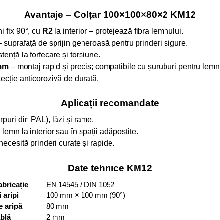
Avantaje – Colțar 100×100×80×2 KM12
i fix 90°, cu
R2
la interior – protejează fibra lemnului.
 suprafață de sprijin generoasă pentru prinderi sigure.
tență la forfecare și torsiune.
 mm
– montaj rapid și precis; compatibile cu șuruburi pentru le
ecție anticorozivă de durată.
Aplicații recomandate
corpuri din PAL), lăzi și rame.
n lemn la interior sau în spații adăpostite.
necesită prinderi curate și rapide.
Date tehnice KM12
abricație
EN 14545 / DIN 1052
 aripi
100 mm × 100 mm (90°)
 aripă
80 mm
blă
2 mm