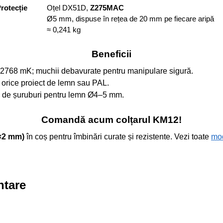
Protecție
Oțel DX51D,
Z275MAC
Ø5 mm, dispuse în rețea de 20 mm pe fiecare aripă
≈ 0,241 kg
Beneficii
2768 mK; muchii debavurate pentru manipulare sigură.
 orice proiect de lemn sau PAL.
ă de șuruburi pentru lemn Ø4–5 mm.
Comandă acum colțarul KM12!
×2 mm)
în coș pentru îmbinări curate și rezistente. Vezi toate
mod
ntare