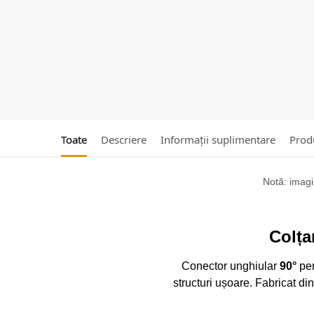
Toate
Descriere
Informații suplimentare
Produ
Notă: imagin
Colța
Conector unghiular
90°
pe
structuri ușoare. Fabricat di