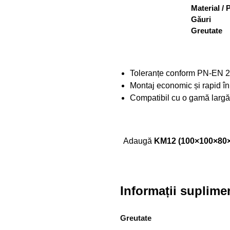
Material / 
Găuri
Greutate
Toleranțe conform PN-EN 2
Montaj economic și rapid în
Compatibil cu o gamă larg
Adaugă
KM12 (100×100×80
Informații suplime
Greutate