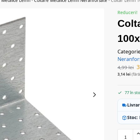
e Metalice Lemn
-
Coltare Metalice Lemn Neranforsate
-
Coltar Lemn 
Reduceri!
Colt
100
Categori
Neranfor
3
4,99
lei
3,14
lei
(fără
77 în st
Livrar
Stoc: