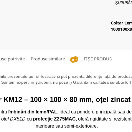
ȘURUBĂRIE
Coltar Le
100x100x8
se potrivite
Produse similare
FIȘE PRODUS
Recenzii
0
ile prezentate au rol ilustrativ și pot prezenta diferențe față de produsul 
Suntem experți în șuruburi, nu poze :) Garantam calitatea suruburilor!
r KM12 – 100 × 100 × 80 mm, oțel zinca
ntru
îmbinări din lemn/PAL
, ideal ca prindere principală sau de 
n
oțel DX51D
cu
protecție Z275MAC
, oferă rigiditate și rezisten
interioare sau semi-exterioare.