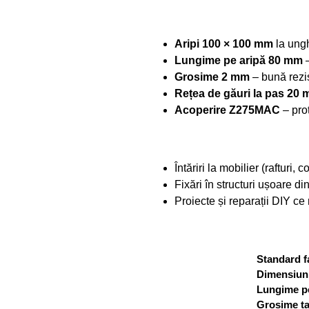
Aripi 100 × 100 mm
la ungh
Lungime pe aripă 80 mm
–
Grosime 2 mm
– bună rezis
Rețea de găuri la pas 20
Acoperire Z275MAC
– prot
Întăriri la mobilier (rafturi, 
Fixări în structuri ușoare di
Proiecte și reparații DIY ce 
Standard f
Dimensiuni
Lungime pe
Grosime ta