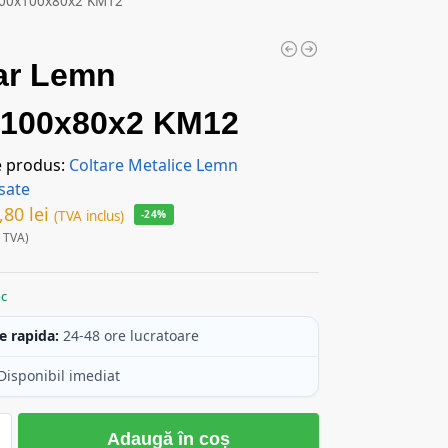
100x100x80x2 KM12
ar Lemn
x100x80x2 KM12
e produs:
Coltare Metalice Lemn
sate
,80
lei
(TVA inclus)
-24%
 TVA)
oc
e rapida:
24-48 ore lucratoare
Disponibil imediat
Adaugă în coș