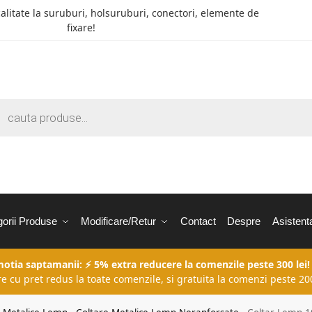
calitate la suruburi, holsuruburi, conectori, elemente de
fixare!
orii Produse
Modificare/Retur
Contact
Despre
Asistent
motia saptamanii: ⚡ 5% extra reducere la comenzile peste 300 lei!
re cu pret redus la toate comenzile, si gratuita la comenzi peste 200