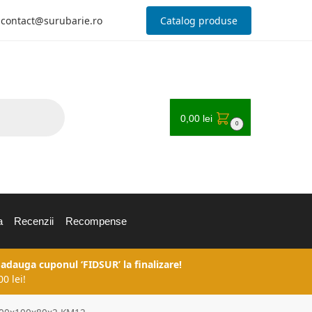
contact@surubarie.ro
Catalog produse
0,00
lei
0
a
Recenzii
Recompense
 adauga cuponul ‘FIDSUR’ la finalizare!
0 lei!