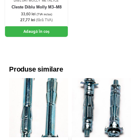
DIBLURI MOLLY METALICE
Cleste Diblu Molly M3–M8
33,60
lei
(TVA inclus)
27,77
lei
(fără TVA)
Adaugă în coș
Produse similare