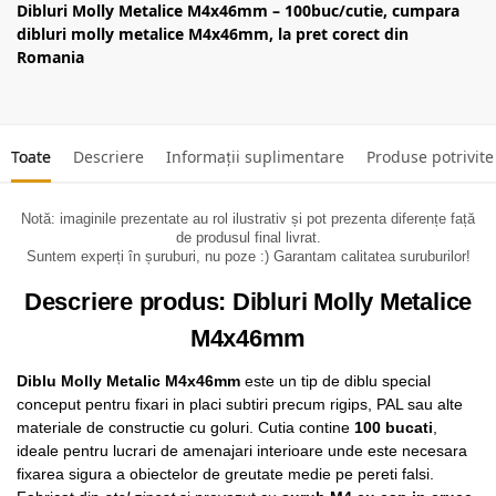
Dibluri Molly Metalice M4x46mm – 100buc/cutie, cumpara
dibluri molly metalice M4x46mm, la pret corect din
Romania
Toate
Descriere
Informații suplimentare
Produse potrivite
Notă: imaginile prezentate au rol ilustrativ și pot prezenta diferențe față
de produsul final livrat.
Suntem experți în șuruburi, nu poze :) Garantam calitatea suruburilor!
Descriere produs: Dibluri Molly Metalice
M4x46mm
Diblu Molly Metalic M4x46mm
este un tip de diblu special
conceput pentru fixari in placi subtiri precum rigips, PAL sau alte
materiale de constructie cu goluri. Cutia contine
100 bucati
,
ideale pentru lucrari de amenajari interioare unde este necesara
fixarea sigura a obiectelor de greutate medie pe pereti falsi.