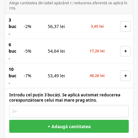
Alege cantitatea din tabel apăsând +; reducerea aferentă se aplică în
coș.
3
+
buc
-2%
56,37
lei
3,45
lei
.
6
+
buc
-5%
54,64
lei
17,26
lei
.
10
+
buc
-7%
53,49
lei
40,26
lei
.
Introdu cel puțin 3 bucăți. Se aplică automat reducerea
corespunzătoare celui mai mare prag atins.
+ Adaugă cantitatea