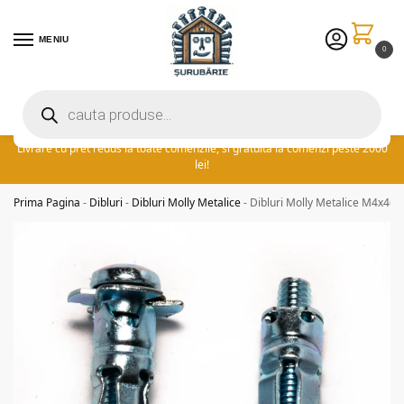
MENIU
0
Preturile excelente vin in plus cu promotia saptamanii: ⚡ 5% extra
reducere la comenzile peste 300 lei! adauga cuponul ‘FIDSUR’ la
finalizare!
Livrare cu pret redus la toate comenzile, si gratuita la comenzi peste 2000
lei!
Prima Pagina
-
Dibluri
-
Dibluri Molly Metalice
-
Dibluri Molly Metalice M4x46