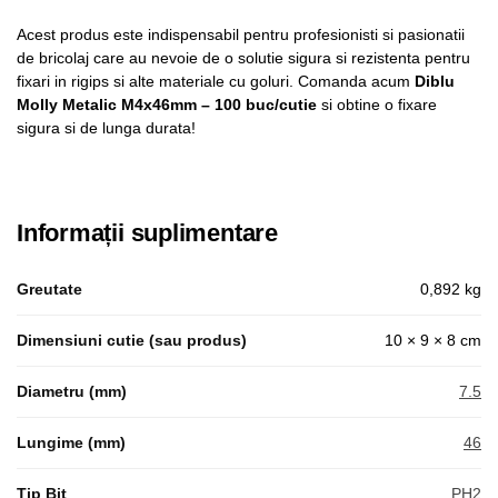
Acest produs este indispensabil pentru profesionisti si pasionatii
de bricolaj care au nevoie de o solutie sigura si rezistenta pentru
fixari in rigips si alte materiale cu goluri. Comanda acum
Diblu
Molly Metalic M4x46mm – 100 buc/cutie
si obtine o fixare
sigura si de lunga durata!
Informații suplimentare
Greutate
0,892 kg
Dimensiuni cutie (sau produs)
10 × 9 × 8 cm
Diametru (mm)
7.5
Lungime (mm)
46
Tip Bit
PH2