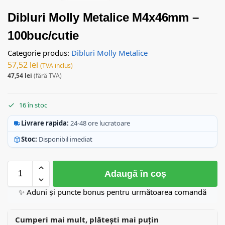
Dibluri Molly Metalice M4x46mm –
100buc/cutie
Categorie produs:
Dibluri Molly Metalice
57,52
lei
(TVA inclus)
47,54
lei
(fără TVA)
16 în stoc
Livrare rapida:
24-48 ore lucratoare
Stoc:
Disponibil imediat
Adaugă în coș
✨ Aduni și puncte bonus pentru următoarea comandă
Cumperi mai mult, plătești mai puțin