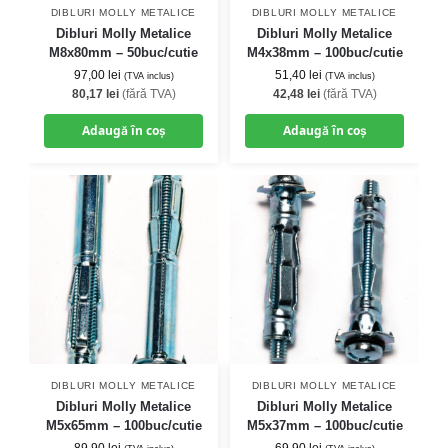
DIBLURI MOLLY METALICE
DIBLURI MOLLY METALICE
Dibluri Molly Metalice
Dibluri Molly Metalice
M8x80mm – 50buc/cutie
M4x38mm – 100buc/cutie
97,00
lei
51,40
lei
(TVA inclus)
(TVA inclus)
80,17
lei
(fără TVA)
42,48
lei
(fără TVA)
Adaugă în coș
Adaugă în coș
DIBLURI MOLLY METALICE
DIBLURI MOLLY METALICE
Dibluri Molly Metalice
Dibluri Molly Metalice
M5x65mm – 100buc/cutie
M5x37mm – 100buc/cutie