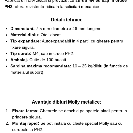
Fabricat din
otel zincat
si prevazut cu
surub M4 cu cap in cruce
PH2
, ofera rezistenta ridicata la solicitari mecanice.
Detalii tehnice
Dimensiuni:
7.5 mm diametru x 46 mm lungime.
Material diblu:
Otel zincat.
Tip expandare:
Autoexpandabil in 4 parti, cu gheare pentru
fixare sigura.
Tip surub:
M4, cap in cruce PH2.
Ambalaj:
Cutie de 100 bucati.
Sarcina maxima recomandata:
10 – 25 kg/diblu (in functie de
materialul suport).
Avantaje dibluri Molly metalice:
Fixare ferma:
Ghearele se deschid pe spatele placii pentru o
prindere sigura.
Montaj rapid:
Se pot instala cu cleste special Molly sau cu
surubelnita PH2.