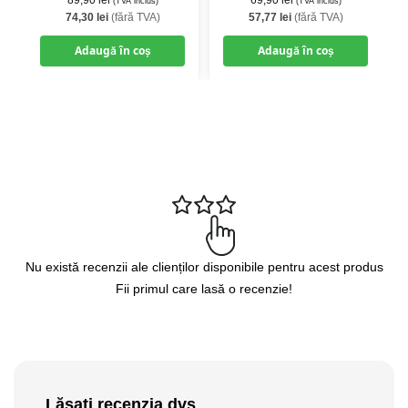
89,90
lei
69,90
lei
(TVA inclus)
(TVA inclus)
74,30
lei
(fără TVA)
57,77
lei
(fără TVA)
Adaugă în coș
Adaugă în coș
Nu există recenzii ale clienților disponibile pentru acest produs
Fii primul care lasă o recenzie!
Lăsați recenzia dvs