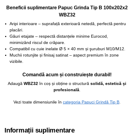
Beneficii suplimentare Papuc Grinda Tip B 100x202x2
WBZ32
Aripi interioare – suprafață exterioară netedă, perfectă pentru
placări.
Găuri etajate – respectă distanțele minime Eurocod,
minimizând riscul de crăpare.
Compatibil cu cuie inelate Ø 5 × 40 mm și şuruburi M10/M12.
Muchii rotunjite și finisaj satinat – aspect premium în zone
vizibile.
Comandă acum și construiește durabil!
Adaugă
WBZ32
în coș și obține o structură
solidă, estetică și
profesională
.
Vezi toate dimensiunile în
categoria Papuci Grindă Tip B
.
Informații suplimentare