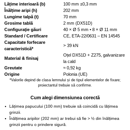
Lățime interioară (b)
100 mm ±0,3 mm
Înălțime aripi (h)
202 mm
Lungime talpă (t)
70 mm
Grosime tablă
2 mm (DX51D)
Configuraţie găuri
40 × Ø 5 mm • 8 × Ø 11 mm
Standard / Certificare
CE, ETA-22/0631 – EN 14545
Capacitate forfecare
> 39 kN
caracteristică*
Oțel DX51D + Z275, galvanizare
Material & finisaj
la cald
Greutate
≈ 0,92 kg
Origine
Polonia (UE)
*Valorile depind de clasa lemnului și de tipul elementelor de fixare;
proiectantul trebuie să confirme.
Cum alegi dimensiunea corectă
Lățimea papucului (100 mm) trebuie să coincidă cu lățimea
grinzii.
Înălțimea aripilor (202 mm) ar trebui să fie > ½ din înălțimea
grinzii pentru o prindere sigură.