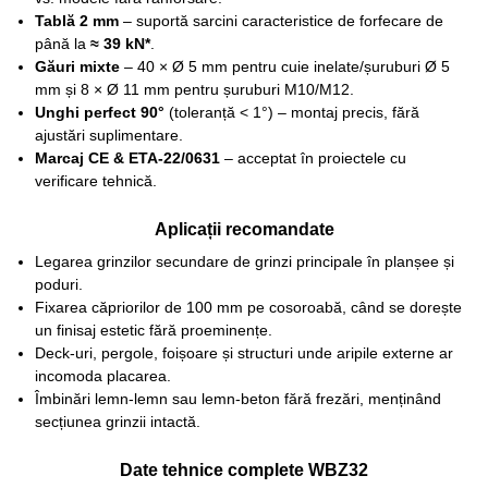
Tablă 2 mm
– suportă sarcini caracteristice de forfecare de
până la
≈ 39 kN*
.
Găuri mixte
– 40 × Ø 5 mm pentru cuie inelate/șuruburi Ø 5
mm și 8 × Ø 11 mm pentru șuruburi M10/M12.
Unghi perfect 90°
(toleranță < 1°) – montaj precis, fără
ajustări suplimentare.
Marcaj CE & ETA-22/0631
– acceptat în proiectele cu
verificare tehnică.
Aplicații recomandate
Legarea grinzilor secundare de grinzi principale în planșee și
poduri.
Fixarea căpriorilor de 100 mm pe cosoroabă, când se dorește
un finisaj estetic fără proeminențe.
Deck-uri, pergole, foișoare și structuri unde aripile externe ar
incomoda placarea.
Îmbinări lemn-lemn sau lemn-beton fără frezări, menținând
secțiunea grinzii intactă.
Date tehnice complete WBZ32