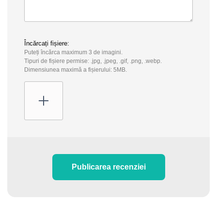
Încărcați fișiere:
Puteți încărca maximum 3 de imagini.
Tipuri de fișiere permise: .jpg, .jpeg, .gif, .png, .webp.
Dimensiunea maximă a fișierului: 5MB.
Publicarea recenziei