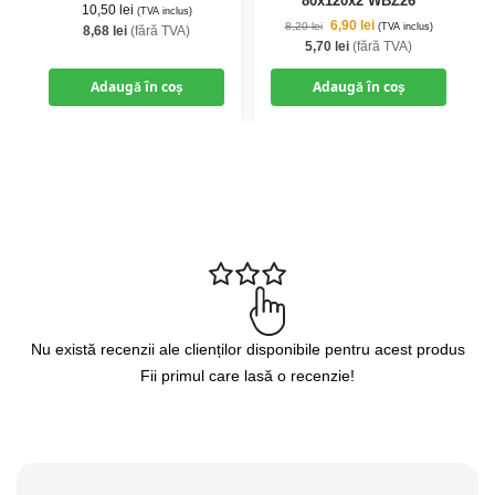
80x120x2 WBZ26
10,50
lei
(TVA inclus)
6,90
lei
8,20
lei
(TVA inclus)
8,68
lei
(fără TVA)
5,70
lei
(fără TVA)
Adaugă în coș
Adaugă în coș
Nu există recenzii ale clienților disponibile pentru acest produs
Fii primul care lasă o recenzie!