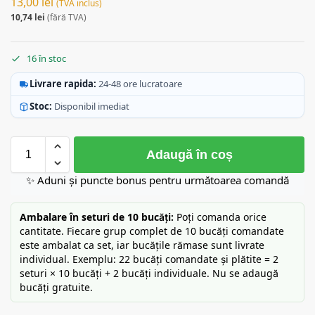
13,00
lei
(TVA inclus)
10,74
lei
(fără TVA)
16 în stoc
Livrare rapida:
24-48 ore lucratoare
Stoc:
Disponibil imediat
Adaugă în coș
✨ Aduni și puncte bonus pentru următoarea comandă
Ambalare în seturi de 10 bucăți:
Poți comanda orice
cantitate. Fiecare grup complet de 10 bucăți comandate
este ambalat ca set, iar bucățile rămase sunt livrate
individual. Exemplu: 22 bucăți comandate și plătite = 2
seturi × 10 bucăți + 2 bucăți individuale. Nu se adaugă
bucăți gratuite.