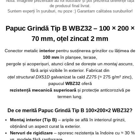
Notă: imaginile prezentate au rol ilustrativ și pot prezenta diferențe față
de produsul final livrat.
Suntem experți în șuruburi, nu poze :) Garantam calitatea suruburilor!
Papuc Grindă Tip B WBZ32 – 100 × 200 ×
70 mm, oțel zincat 2 mm
Conector metalic
interior
pentru susținerea grinzilor cu lățimea de
100 mm
în planșee, terase,
pergole și acoperișuri, atunci când se dorește un
montaj ascuns
,
fără aripi vizibile în exterior. Fabricat din
oțel structural DX51D
galvanizat la cald
Z275
(≈ 275 g/m² zinc),
papucul
WBZ32
oferă
rezistență mecanică superioară
și protecție anticorozivă pe
termen lung.
De ce merită Papuc Grindă Tip B 100×200×2 WBZ32?
Montaj interior (Tip B)
– aripile se află în interiorul grinzii,
obținând un aspect curat la exterior.
Nervuri de rigidizare
– sporesc rezistența la îndoire cu ≈ 30 %
vs. modele fără ranforsare.