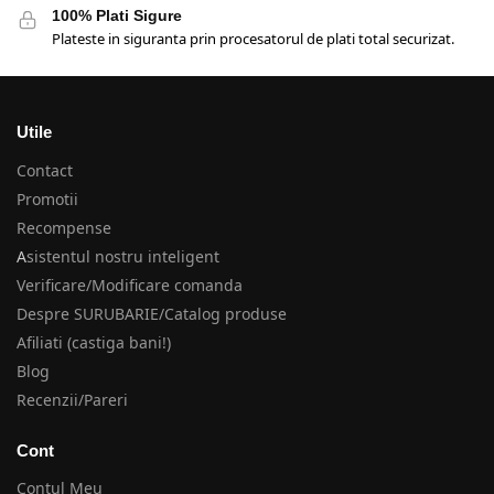
100% Plati Sigure
Plateste in siguranta prin procesatorul de plati total securizat.
Utile
Contact
Promotii
Recompense
A
sistentul nostru inteligent
Verificare/Modificare comanda
Despre SURUBARIE/Catalog produse
Afiliati (castiga bani!)
Blog
Recenzii/Pareri
Cont
Contul Meu