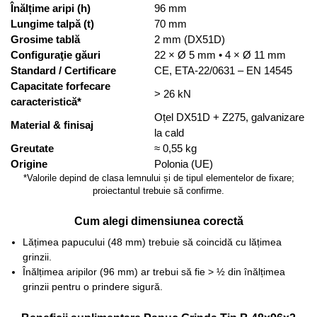
Înălțime aripi (h)
96 mm
Lungime talpă (t)
70 mm
Grosime tablă
2 mm (DX51D)
Configuraţie găuri
22 × Ø 5 mm • 4 × Ø 11 mm
Standard / Certificare
CE, ETA-22/0631 – EN 14545
Capacitate forfecare
> 26 kN
caracteristică*
Oțel DX51D + Z275, galvanizare
Material & finisaj
la cald
Greutate
≈ 0,55 kg
Origine
Polonia (UE)
*Valorile depind de clasa lemnului și de tipul elementelor de fixare;
proiectantul trebuie să confirme.
Cum alegi dimensiunea corectă
Lățimea papucului (48 mm) trebuie să coincidă cu lățimea
grinzii.
Înălțimea aripilor (96 mm) ar trebui să fie > ½ din înălțimea
grinzii pentru o prindere sigură.