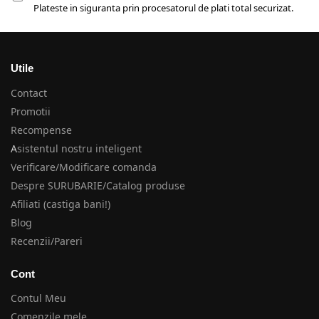
Plateste in siguranta prin procesatorul de plati total securizat.
Utile
Contact
Promotii
Recompense
A
sistentul nostru inteligent
Verificare/Modificare comanda
Despre SURUBARIE/Catalog produse
Afiliati (castiga bani!)
Blog
Recenzii/Pareri
Cont
Contul Meu
Comenzile mele