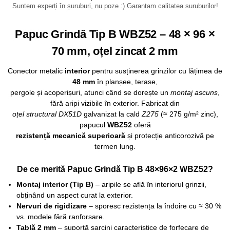
Suntem experți în șuruburi, nu poze :) Garantam calitatea suruburilor!
Papuc Grindă Tip B WBZ52 – 48 × 96 ×
70 mm, oțel zincat 2 mm
Conector metalic
interior
pentru susținerea grinzilor cu lățimea de
48 mm
în planșee, terase,
pergole și acoperișuri, atunci când se dorește un
montaj ascuns
,
fără aripi vizibile în exterior. Fabricat din
oțel structural DX51D
galvanizat la cald
Z275
(≈ 275 g/m² zinc),
papucul
WBZ52
oferă
rezistență mecanică superioară
și protecție anticorozivă pe
termen lung.
De ce merită Papuc Grindă Tip B 48×96×2 WBZ52?
Montaj interior (Tip B)
– aripile se află în interiorul grinzii,
obținând un aspect curat la exterior.
Nervuri de rigidizare
– sporesc rezistența la îndoire cu ≈ 30 %
vs. modele fără ranforsare.
Tablă 2 mm
– suportă sarcini caracteristice de forfecare de