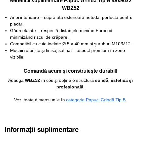
Beneficii suplimentare Papuc Grinda Tip B 48x96x2
WBZ52
Aripi interioare – suprafață exterioară netedă, perfectă pentru
placări.
Găuri etajate – respectă distanțele minime Eurocod,
minimizând riscul de crăpare.
Compatibil cu cuie inelate Ø 5 × 40 mm și şuruburi M10/M12.
Muchii rotunjite și finisaj satinat – aspect premium în zone
vizibile.
Comandă acum și construiește durabil!
Adaugă
WBZ52
în coș și obține o structură
solidă, estetică și
profesională
.
Vezi toate dimensiunile în
categoria Papuci Grindă Tip B
.
Informații suplimentare