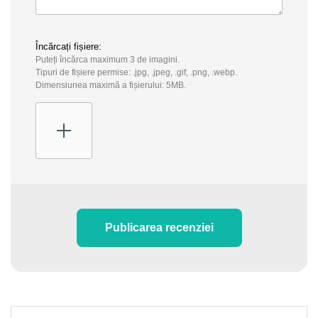
Încărcați fișiere:
Puteți încărca maximum 3 de imagini.
Tipuri de fișiere permise: .jpg, .jpeg, .gif, .png, .webp.
Dimensiunea maximă a fișierului: 5MB.
Publicarea recenziei