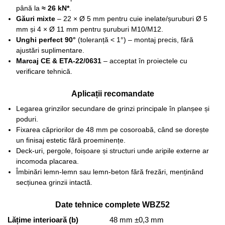
până la
≈ 26 kN*
.
Găuri mixte
– 22 × Ø 5 mm pentru cuie inelate/șuruburi Ø 5
mm și 4 × Ø 11 mm pentru șuruburi M10/M12.
Unghi perfect 90°
(toleranță < 1°) – montaj precis, fără
ajustări suplimentare.
Marcaj CE & ETA-22/0631
– acceptat în proiectele cu
verificare tehnică.
Aplicații recomandate
Legarea grinzilor secundare de grinzi principale în planșee și
poduri.
Fixarea căpriorilor de 48 mm pe cosoroabă, când se dorește
un finisaj estetic fără proeminențe.
Deck-uri, pergole, foișoare și structuri unde aripile externe ar
incomoda placarea.
Îmbinări lemn-lemn sau lemn-beton fără frezări, menținând
secțiunea grinzii intactă.
Date tehnice complete WBZ52
Lățime interioară (b)
48 mm ±0,3 mm