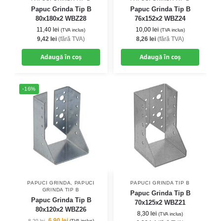
Papuc Grinda Tip B
Papuc Grinda Tip B
80x180x2 WBZ28
76x152x2 WBZ24
11,40
lei
10,00
lei
(TVA inclus)
(TVA inclus)
9,42
lei
(fără TVA)
8,26
lei
(fără TVA)
Adaugă în coș
Adaugă în coș
-16%
PAPUCI GRINDA
,
PAPUCI
PAPUCI GRINDA TIP B
GRINDA TIP B
Papuc Grinda Tip B
Papuc Grinda Tip B
70x125x2 WBZ21
80x120x2 WBZ26
8,30
lei
(TVA inclus)
6,90
lei
8,20
lei