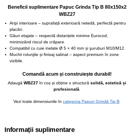
Beneficii suplimentare Papuc Grinda Tip B 80x150x2
WBZ27
Aripi interioare – suprafață exterioară netedă, perfectă pentru
placări.
Găuri etajate – respectă distanțele minime Eurocod,
minimizând riscul de crăpare.
Compatibil cu cuie inelate Ø 5 × 40 mm și şuruburi M10/M12.
Muchii rotunjite și finisaj satinat – aspect premium în zone
vizibile.
Comandă acum și construiește durabil!
Adaugă
WBZ27
în coș și obține o structură
solidă, estetică și
profesională
.
Vezi toate dimensiunile în
categoria Papuci Grindă Tip B
.
Informații suplimentare