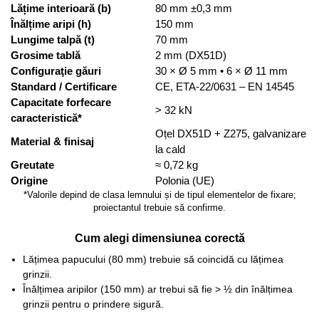
Lățime interioară (b)
80 mm ±0,3 mm
Înălțime aripi (h)
150 mm
Lungime talpă (t)
70 mm
Grosime tablă
2 mm (DX51D)
Configuraţie găuri
30 × Ø 5 mm • 6 × Ø 11 mm
Standard / Certificare
CE, ETA-22/0631 – EN 14545
Capacitate forfecare
> 32 kN
caracteristică*
Oțel DX51D + Z275, galvanizare
Material & finisaj
la cald
Greutate
≈ 0,72 kg
Origine
Polonia (UE)
*Valorile depind de clasa lemnului și de tipul elementelor de fixare;
proiectantul trebuie să confirme.
Cum alegi dimensiunea corectă
Lățimea papucului (80 mm) trebuie să coincidă cu lățimea
grinzii.
Înălțimea aripilor (150 mm) ar trebui să fie > ½ din înălțimea
grinzii pentru o prindere sigură.