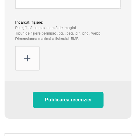
Încărcați fișiere:
Puteți încărca maximum 3 de imagini.
Tipuri de fișiere permise: .jpg, .jpeg, .gif, .png, .webp.
Dimensiunea maximă a fișierului: 5MB.
Publicarea recenziei