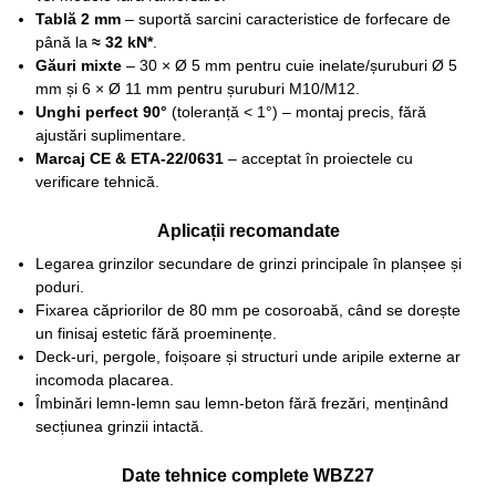
Tablă 2 mm
– suportă sarcini caracteristice de forfecare de
până la
≈ 32 kN*
.
Găuri mixte
– 30 × Ø 5 mm pentru cuie inelate/șuruburi Ø 5
mm și 6 × Ø 11 mm pentru șuruburi M10/M12.
Unghi perfect 90°
(toleranță < 1°) – montaj precis, fără
ajustări suplimentare.
Marcaj CE & ETA-22/0631
– acceptat în proiectele cu
verificare tehnică.
Aplicații recomandate
Legarea grinzilor secundare de grinzi principale în planșee și
poduri.
Fixarea căpriorilor de 80 mm pe cosoroabă, când se dorește
un finisaj estetic fără proeminențe.
Deck-uri, pergole, foișoare și structuri unde aripile externe ar
incomoda placarea.
Îmbinări lemn-lemn sau lemn-beton fără frezări, menținând
secțiunea grinzii intactă.
Date tehnice complete WBZ27