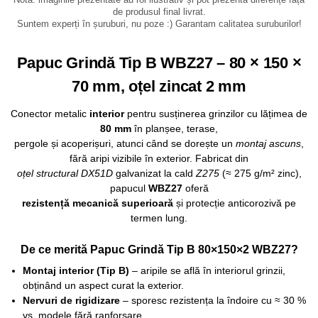
Notă: imaginile prezentate au rol ilustrativ și pot prezenta diferențe față
de produsul final livrat.
Suntem experți în șuruburi, nu poze :) Garantam calitatea suruburilor!
Papuc Grindă Tip B WBZ27 – 80 × 150 ×
70 mm, oțel zincat 2 mm
Conector metalic
interior
pentru susținerea grinzilor cu lățimea de
80 mm
în planșee, terase,
pergole și acoperișuri, atunci când se dorește un
montaj ascuns
,
fără aripi vizibile în exterior. Fabricat din
oțel structural DX51D
galvanizat la cald
Z275
(≈ 275 g/m² zinc),
papucul
WBZ27
oferă
rezistență mecanică superioară
și protecție anticorozivă pe
termen lung.
De ce merită Papuc Grindă Tip B 80×150×2 WBZ27?
Montaj interior (Tip B)
– aripile se află în interiorul grinzii,
obținând un aspect curat la exterior.
Nervuri de rigidizare
– sporesc rezistența la îndoire cu ≈ 30 %
vs. modele fără ranforsare.