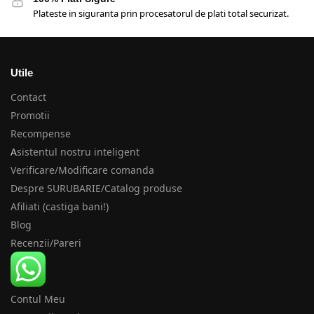
Plateste in siguranta prin procesatorul de plati total securizat.
Utile
Contact
Promotii
Recompense
A
sistentul nostru inteligent
Verificare/Modificare comanda
Despre SURUBARIE/Catalog produse
Afiliati (castiga bani!)
Blog
Recenzii/Pareri
Cont
Contul Meu