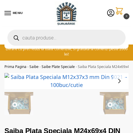
MENIU
0
Preturile excelente vin in plus cu promotia saptamanii: ⚡ 5% extra
reducere la comenzile peste 300 lei! adauga cuponul ‘FIDSUR’ la
finalizare!
Livrare cu pret redus la toate comenzile, si gratuita la comenzi peste 2000
lei!
Prima Pagina
-
Saibe
-
Saibe Plate Speciale
-
Saiba Plata Speciala M24x69x4 D
Saiba Plata Speciala M24x69x4 DIN