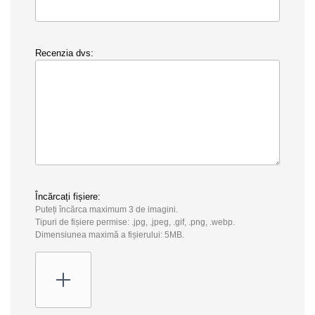
Recenzia dvs:
Încărcați fișiere:
Puteți încărca maximum 3 de imagini.
Tipuri de fișiere permise: .jpg, .jpeg, .gif, .png, .webp.
Dimensiunea maximă a fișierului: 5MB.