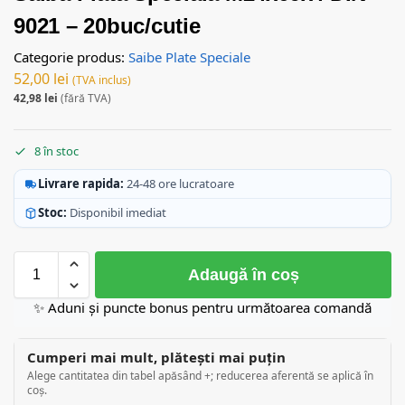
9021 – 20buc/cutie
Categorie produs:
Saibe Plate Speciale
52,00
lei
(TVA inclus)
42,98
lei
(fără TVA)
8 în stoc
Livrare rapida:
24-48 ore lucratoare
Stoc:
Disponibil imediat
Adaugă în coș
✨ Aduni și puncte bonus pentru următoarea comandă
Cumperi mai mult, plătești mai puțin
Alege cantitatea din tabel apăsând +; reducerea aferentă se aplică în
coș.