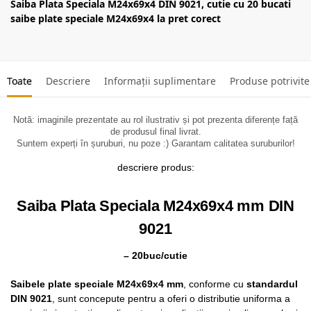
Saiba Plata Speciala M24x69x4 DIN 9021, cutie cu 20 bucati
saibe plate speciale M24x69x4 la pret corect
Toate
Descriere
Informații suplimentare
Produse potrivite
Notă: imaginile prezentate au rol ilustrativ și pot prezenta diferențe față
de produsul final livrat.
Suntem experți în șuruburi, nu poze :) Garantam calitatea suruburilor!
descriere produs:
Saiba Plata Speciala M24x69x4 mm DIN
9021
– 20buc/cutie
Saibele plate speciale M24x69x4 mm
, conforme cu
standardul
DIN 9021
, sunt concepute pentru a oferi o distributie uniforma a