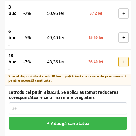
3
+
buc
-2%
50,96
lei
3,12
lei
.
6
+
buc
-5%
49,40
lei
15,60
lei
.
10
+
buc
-7%
48,36
lei
36,40
lei
.
Stocul disponibil este sub 10 buc.; poți trimite o cerere de precomandă
pentru această cantitate.
Introdu cel puțin 3 bucăți. Se aplică automat reducerea
corespunzătoare celui mai mare prag atins.
+ Adaugă cantitatea