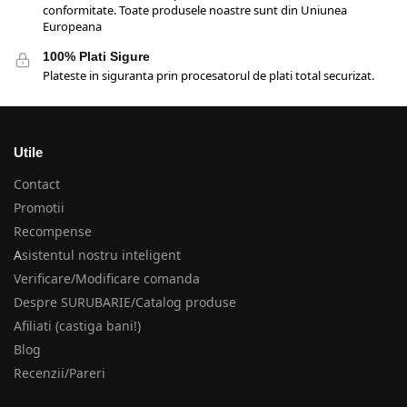
conformitate. Toate produsele noastre sunt din Uniunea
Europeana
100% Plati Sigure
Plateste in siguranta prin procesatorul de plati total securizat.
Utile
Contact
Promotii
Recompense
A
sistentul nostru inteligent
Verificare/Modificare comanda
Despre SURUBARIE/Catalog produse
Afiliati (castiga bani!)
Blog
Recenzii/Pareri