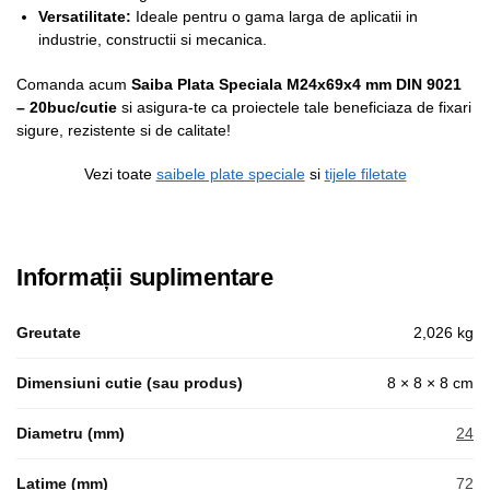
Versatilitate:
Ideale pentru o gama larga de aplicatii in
industrie, constructii si mecanica.
Comanda acum
Saiba Plata Speciala M24x69x4 mm DIN 9021
– 20buc/cutie
si asigura-te ca proiectele tale beneficiaza de fixari
sigure, rezistente si de calitate!
Vezi toate
saibele plate speciale
si
tijele filetate
Informații suplimentare
Greutate
2,026 kg
Dimensiuni cutie (sau produs)
8 × 8 × 8 cm
Diametru (mm)
24
Latime (mm)
72