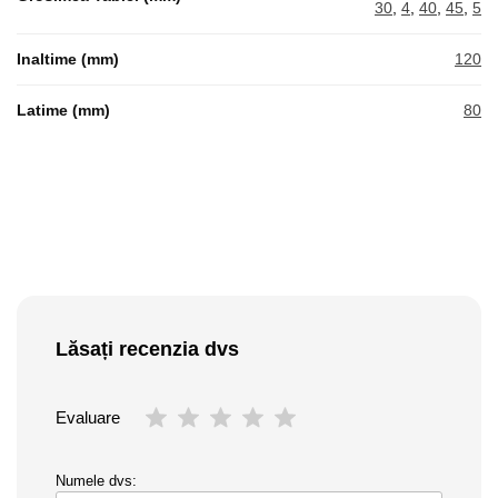
30
,
4
,
40
,
45
,
5
Inaltime (mm)
120
Latime (mm)
80
Lăsați recenzia dvs
Evaluare
Numele dvs: