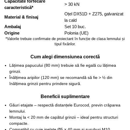
Capacitate forfecare
> 30 kN
caracteristică*
Oțel DX51D + Z275, galvanizat
Material & finisaj
la cald
Ambalaj
Set 10 buc.
Origine
Polonia (UE)
*Valorile trebuie confirmate de proiectant în funcție de clasa lemnului și
tipul fixărilor.
Cum alegi dimensiunea corectă
Lățimea papucului (80 mm) trebuie să fie egală cu lățimea
grinzii.
Înălțimea aripilor (120 mm) se recomandă să fie > ½ din
înălțimea grinzii pentru prindere sigură.
Beneficii suplimentare
Găuri etajate – respectă distanțele Eurocod, previn crăparea
lemnului.
Montaj la < 20 mm de capătul grinzii – ideal pentru structuri
compacte.
Compatibil cu cuie inelate Ø5 × 40 mm și șuruburi M10.