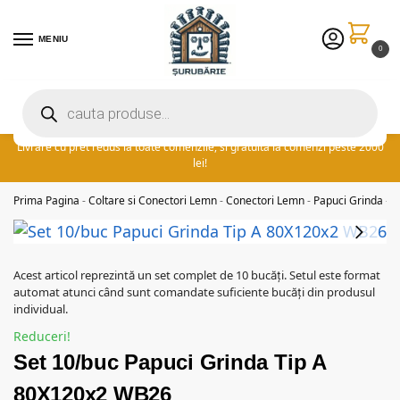
MENIU
0
Preturile excelente vin in plus cu promotia saptamanii: ⚡ 5% extra
reducere la comenzile peste 300 lei! adauga cuponul ‘FIDSUR’ la
finalizare!
Livrare cu pret redus la toate comenzile, si gratuita la comenzi peste 2000
lei!
Prima Pagina
-
Coltare si Conectori Lemn
-
Conectori Lemn
-
Papuci Grinda
-
P
Acest articol reprezintă un set complet de 10 bucăți. Setul este format
automat atunci când sunt comandate suficiente bucăți din produsul
individual.
Reduceri!
Set 10/buc Papuci Grinda Tip A
80X120x2 WB26