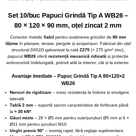
Set 10/buc Papuci Grindă Tip A WB26 –
80 × 120 × 90 mm, oțel zincat 2 mm
Conector metalic
fiabil
pentru susținerea grinzilor de
80 mm
lățime
în planșee, terase, pergole și acoperișuri. Fabricat din
oțel
structural DX51D
galvanizat la cald
Z275
(≈ 275 g/m² zinc),
papucul
WB26
oferă
rezistență mecanică ridicată
și protecție
anticorozivă îndelungată, potrivit atât la interior, cât și la exterior.
Avantaje imediate – Papuc Grindă Tip A 80×120×2
WB26
Nervuri de rigidizare
– cresc rezistența la îndoire și smulgere
laterală.
Tablă 2 mm
– suportă sarcini caracteristice de forfecare până
la
≈ 30 kN*
.
Găuri mixte
– 28 × Ø5 mm pentru cuie/șuruburi Ø5 mm și 6 ×
Ø11 mm pentru șuruburi M10.
Unghi precis 90°
– montaj rapid, fără reglaje suplimentare.