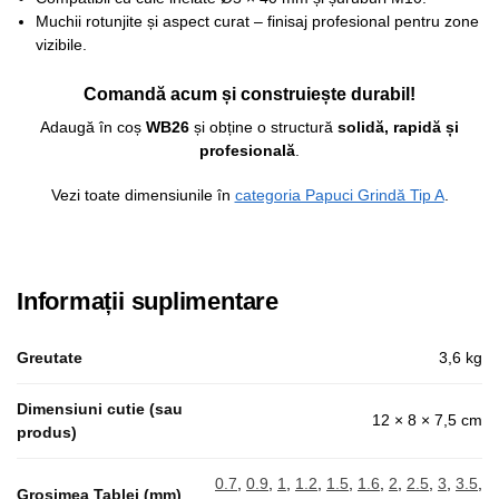
Muchii rotunjite și aspect curat – finisaj profesional pentru zone
vizibile.
Comandă acum și construiește durabil!
Adaugă în coș
WB26
și obține o structură
solidă, rapidă și
profesională
.
Vezi toate dimensiunile în
categoria Papuci Grindă Tip A
.
Informații suplimentare
Greutate
3,6 kg
Dimensiuni cutie (sau
12 × 8 × 7,5 cm
produs)
0.7
,
0.9
,
1
,
1.2
,
1.5
,
1.6
,
2
,
2.5
,
3
,
3.5
,
Grosimea Tablei (mm)