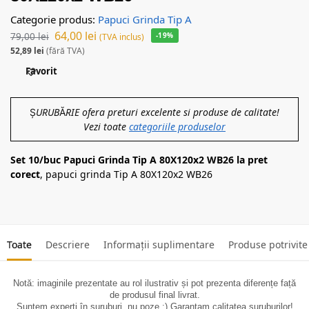
Categorie produs:
Papuci Grinda Tip A
64,00
lei
79,00
lei
-19%
(TVA inclus)
52,89
lei
(fără TVA)
Favorit
ȘURUBĂRIE ofera preturi excelente si produse de calitate!
Vezi toate
categoriile produselor
Set 10/buc Papuci Grinda Tip A 80X120x2 WB26 la pret
corect
, papuci grinda Tip A 80X120x2 WB26
Toate
Descriere
Informații suplimentare
Produse potrivite
Notă: imaginile prezentate au rol ilustrativ și pot prezenta diferențe față
de produsul final livrat.
Suntem experți în șuruburi, nu poze :) Garantam calitatea suruburilor!