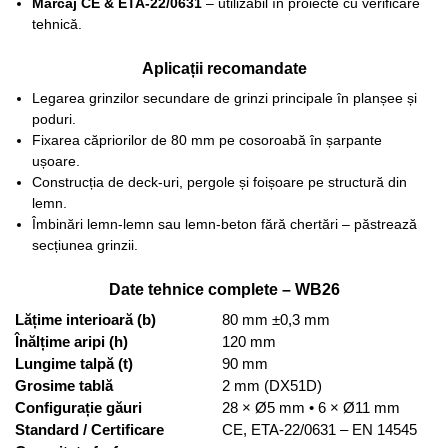
Marcaj CE & ETA-22/0631
– utilizabil în proiecte cu verificare
tehnică.
Aplicații recomandate
Legarea grinzilor secundare de grinzi principale în planșee și
poduri.
Fixarea căpriorilor de 80 mm pe cosoroabă în șarpante
ușoare.
Construcția de deck-uri, pergole și foișoare pe structură din
lemn.
Îmbinări lemn-lemn sau lemn-beton fără chertări – păstrează
secțiunea grinzii.
Date tehnice complete – WB26
Lățime interioară (b)
80 mm ±0,3 mm
Înălțime aripi (h)
120 mm
Lungime talpă (t)
90 mm
Grosime tablă
2 mm (DX51D)
Configurație găuri
28 × Ø5 mm • 6 × Ø11 mm
Standard / Certificare
CE, ETA-22/0631 – EN 14545