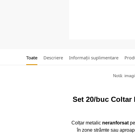
Toate
Descriere
Informații suplimentare
Produ
Notă: imagin
Set 20/buc Coltar
Colțar metalic
neranforsat
pe
în zone strâmte sau aproap