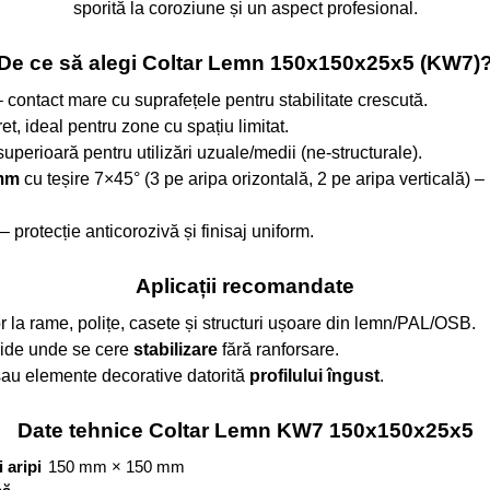
sporită la coroziune și un aspect profesional.
De ce să alegi Coltar Lemn 150x150x25x5 (KW7)
 contact mare cu suprafețele pentru stabilitate crescută.
et, ideal pentru zone cu spațiu limitat.
 superioară pentru utilizări uzuale/medii (ne-structurale).
 mm
cu teșire 7×45° (3 pe aripa orizontală, 2 pe aripa verticală) – 
– protecție anticorozivă și finisaj uniform.
Aplicații recomandate
lor la rame, polițe, casete și structuri ușoare din lemn/PAL/OSB.
apide unde se cere
stabilizare
fără ranforsare.
au elemente decorative datorită
profilului îngust
.
Date tehnice Coltar Lemn KW7 150x150x25x5
 aripi
150 mm × 150 mm