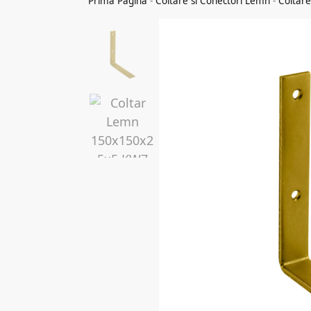
Prima Pagina
-
Coltare si Conectori Lemn
-
Coltar