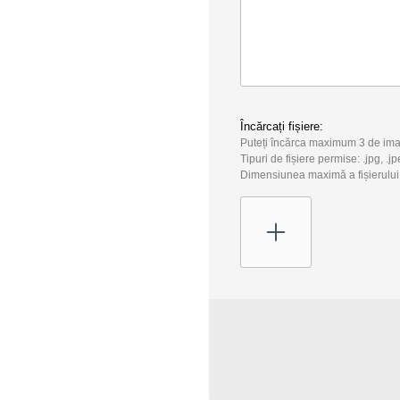
Încărcați fișiere:
Puteți încărca maximum 3 de ima
Tipuri de fișiere permise: .jpg, .jp
Dimensiunea maximă a fișierului