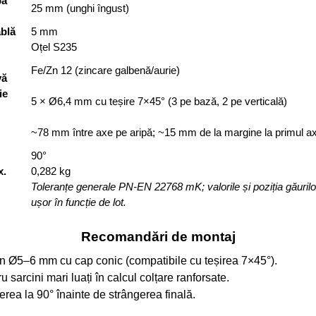
pă
25 mm (unghi îngust)
blă
5 mm
Oțel S235
Fe/Zn 12 (zincare galbenă/aurie)
vă
ie
5 × Ø6,4 mm cu teșire 7×45° (3 pe bază, 2 pe verticală)
~78 mm între axe pe aripă; ~15 mm de la margine la primul a
90°
x.
0,282 kg
Toleranțe generale PN-EN 22768 mK; valorile și poziția găurilo
ușor în funcție de lot.
Recomandări de montaj
emn Ø5–6 mm cu cap conic (compatibile cu teșirea 7×45°).
u sarcini mari luați în calcul colțare ranforsate.
nierea la 90° înainte de strângerea finală.