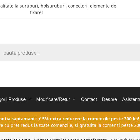
calitate la suruburi, holsuruburi, conectori, elemente de
fixare!
orii Produse
Modificare/Retur
Contact
Despre
Asistent
motia saptamanii: ⚡ 5% extra reducere la comenzile peste 300 lei!
re cu pret redus la toate comenzile, si gratuita la comenzi peste 200