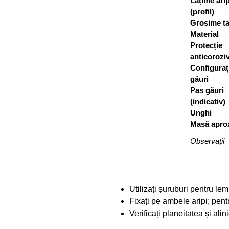
Lățime ari
(profil)
Grosime ta
Material
Protecție
anticorozi
Configuraț
găuri
Pas găuri
(indicativ)
Unghi
Masă apro
Observații
Utilizați șuruburi pentru l
Fixați pe ambele aripi; pentr
Verificați planeitatea și ali