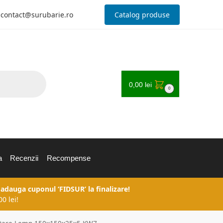
contact@surubarie.ro
Catalog produse
0,00
lei
0
a
Recenzii
Recompense
 adauga cuponul ‘FIDSUR’ la finalizare!
0 lei!