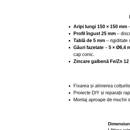
Aripi lungi 150 × 150 mm
–
Profil îngust 25 mm
– discr
Tablă de 5 mm
– rigiditate
Găuri fazetate
–
5 × Ø6,4
cap conic.
Zincare galbenă Fe/Zn 12
Fixarea și alinierea colțuri
Proiecte DIY și reparații r
Montaj aproape de muchii s
Dimensiuni