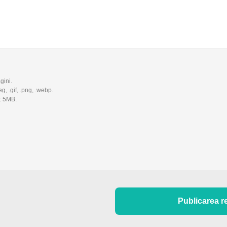
gini.
eg, .gif, .png, .webp.
: 5MB.
Publicarea r