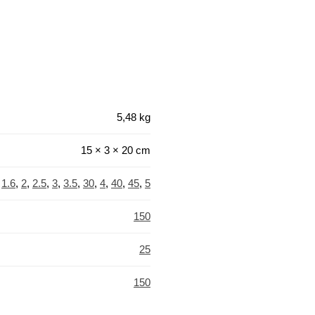
5,48 kg
15 × 3 × 20 cm
,
1.6
,
2
,
2.5
,
3
,
3.5
,
30
,
4
,
40
,
45
,
5
150
25
150