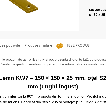
Set 20/buc
x 150 x 2
se potrivite
Produse similare
FIȘE PRODUS
Recenzii
0
ile prezentate au rol ilustrativ și pot prezenta diferențe față de produsul 
Suntem experți în șuruburi, nu poze :) Garantam calitatea suruburilor!
 Lemn KW7 – 150 × 150 × 25 mm, oțel S2
mm (unghi îngust)
ntru
îmbinări la 90°
în proiecte din lemn și mobilier. Profilul îng
e de muchii. Fabricat din
oțel S235
și protejat prin
Fe/Zn 12 (cul