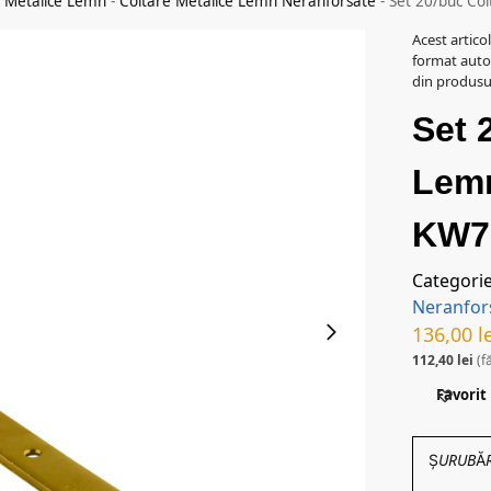
e Metalice Lemn
-
Coltare Metalice Lemn Neranforsate
-
Set 20/buc C
Acest artico
format auto
din produsul
Set 
Lem
KW7
Categori
Neranfor
136,00
l
112,40
lei
(f
Favorit
ȘURUBĂRIE