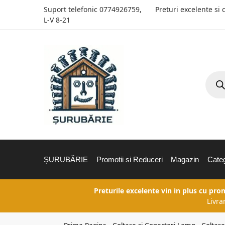
Suport telefonic
0774926759
,
Preturi excelente si 
L-V 8-21
ȘURUBĂRIE
Promotii si Reduceri
Magazin
Categ
Preturile excelente vin in plus cu pro
Livra