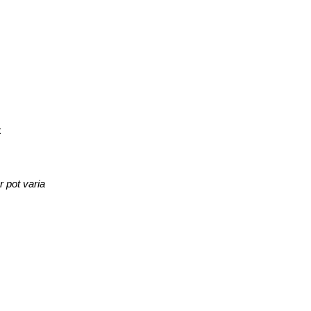
x
r pot varia