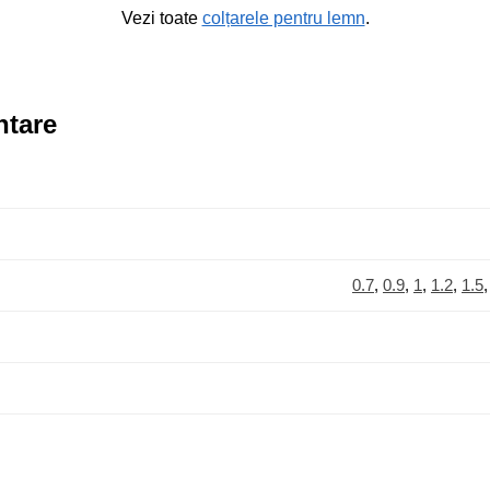
Vezi toate
colțarele pentru lemn
.
ntare
0.7
,
0.9
,
1
,
1.2
,
1.5