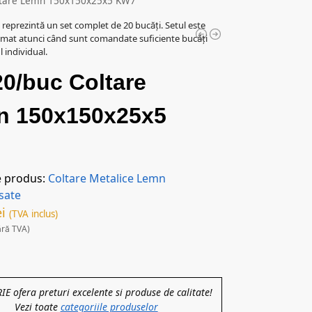
oltare Lemn 150x150x25x5 KW7
l reprezintă un set complet de 20 bucăți. Setul este
mat atunci când sunt comandate suficiente bucăți
 individual.
20/buc Coltare
n 150x150x25x5
e produs:
Coltare Metalice Lemn
sate
ei
(TVA inclus)
ără TVA)
 ofera preturi excelente si produse de calitate!
Vezi toate
categoriile produselor