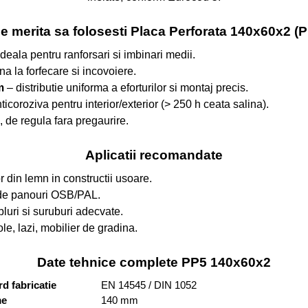
e merita sa folosesti Placa Perforata 140x60x2 (
deala pentru ranforsari si imbinari medii.
na la forfecare si incovoiere.
m
– distributie uniforma a eforturilor si montaj precis.
ticoroziva pentru interior/exterior (> 250 h ceata salina).
, de regula fara pregaurire.
Aplicatii recomandate
or din lemn in constructii usoare.
 de panouri OSB/PAL.
luri si suruburi adecvate.
e, lazi, mobilier de gradina.
Date tehnice complete PP5 140x60x2
d fabricatie
EN 14545 / DIN 1052
me
140 mm