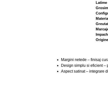
Latime
Grosim
Configu
Materia
Greutat
Marcaj
Impach
Origin
Margini netede – finisaj cura
Design simplu si eficient – p
Aspect satinat – integrare di