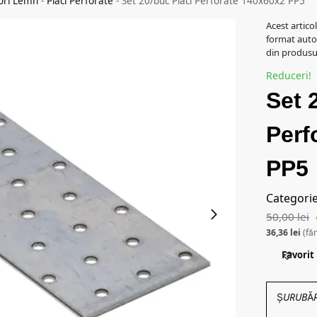
ori Lemn
-
Placi Perforate
-
Set 20/buc Placi Perforate 140x60x2 PP5
Acest artico
format auto
din produsul
Reduceri!
Set 
Perf
PP5
Categori
50,00
lei
36,36
lei
(fă
Favorit
ȘURUBĂRIE