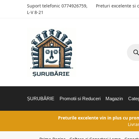
Suport telefonic
0774926759
,
Preturi excelente si 
L-V 8-21
ȘURUBĂRIE
Promotii si Reduceri
Magazin
Categ
Preturile excelente vin in plus cu pro
Livra