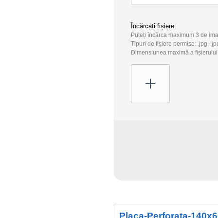
Încărcați fișiere:
Puteți încărca maximum 3 de ima
Tipuri de fișiere permise: .jpg, .jp
Dimensiunea maximă a fișierului
Placa-Perforata-140x