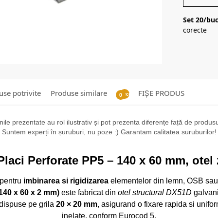
Set 20/buc
corecte
se potrivite
Produse similare
FIȘE PRODUS
Recenzii
0
ile prezentate au rol ilustrativ și pot prezenta diferențe față de produsul 
Suntem experți în șuruburi, nu poze :) Garantam calitatea suruburilor!
Placi Perforate PP5 – 140 x 60 mm, otel
pentru
imbinarea si rigidizarea
elementelor din lemn, OSB sau P
140 x 60 x 2 mm)
este fabricat din
otel structural DX51D
galvani
dispuse pe grila
20 × 20 mm
, asigurand o fixare rapida si unif
inelate, conform Eurocod 5.