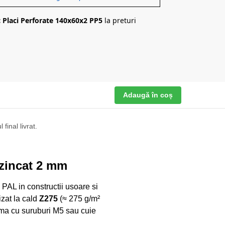
 Placi Perforate 140x60x2 PP5
la preturi
Adaugă în coș
final livrat.
 zincat 2 mm
AL in constructii usoare si
zat la cald
Z275
(≈ 275 g/m²
orma cu suruburi M5 sau cuie