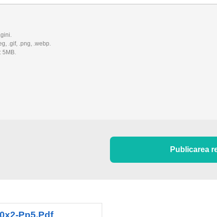
gini.
eg, .gif, .png, .webp.
: 5MB.
Publicarea r
60x2-Pp5.pdf