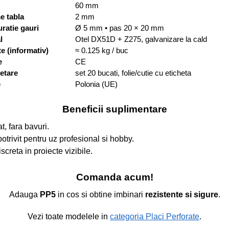
60 mm
e tabla
2 mm
ratie gauri
Ø 5 mm • pas 20 × 20 mm
l
Otel DX51D + Z275, galvanizare la cald
e (informativ)
≈ 0.125 kg / buc
e
CE
etare
set 20 bucati, folie/cutie cu eticheta
e
Polonia (UE)
Beneficii suplimentare
t, fara bavuri.
otrivit pentru uz profesional si hobby.
screta in proiecte vizibile.
Comanda acum!
Adauga
PP5
in cos si obtine imbinari
rezistente si sigure
.
Vezi toate modelele in
categoria Placi Perforate
.