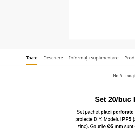
Toate
Descriere
Informații suplimentare
Produ
Notă: imagin
Set 20/buc 
Set pachet
placi perforate
proiecte DIY. Modelul
PP5 (
zinc). Gaurile
Ø5 mm
sunt 