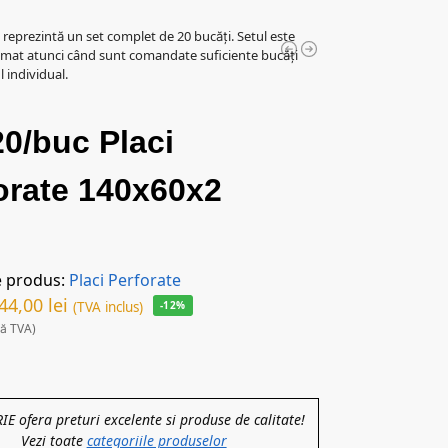
l reprezintă un set complet de 20 bucăți. Setul este
mat atunci când sunt comandate suficiente bucăți
 individual.
20/buc Placi
orate 140x60x2
e produs:
Placi Perforate
44,00
lei
(TVA inclus)
-12%
ră TVA)
 ofera preturi excelente si produse de calitate!
Vezi toate
categoriile produselor