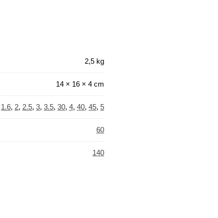
2,5 kg
14 × 16 × 4 cm
,
1.6
,
2
,
2.5
,
3
,
3.5
,
30
,
4
,
40
,
45
,
5
60
140