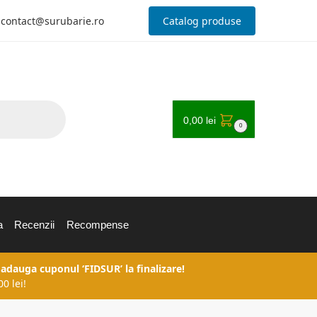
contact@surubarie.ro
Catalog produse
0,00
lei
0
a
Recenzii
Recompense
 adauga cuponul ‘FIDSUR’ la finalizare!
0 lei!