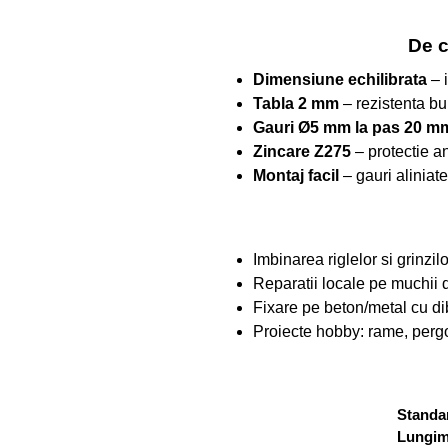
De c
Dimensiune echilibrata
– i
Tabla 2 mm
– rezistenta bu
Gauri Ø5 mm la pas 20 m
Zincare Z275
– protectie an
Montaj facil
– gauri aliniate
Imbinarea riglelor si grinzil
Reparatii locale pe muchii
Fixare pe beton/metal cu dib
Proiecte hobby: rame, pergol
Standar
Lungi