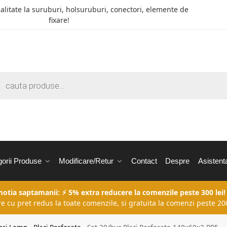
calitate la suruburi, holsuruburi, conectori, elemente de
fixare!
orii Produse
Modificare/Retur
Contact
Despre
Asistent
motia saptamanii: ⚡ 5% extra reducere la comenzile peste 300 lei!
re cu pret redus la toate comenzile, si gratuita la comenzi peste 200