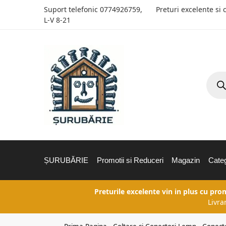
Suport telefonic
0774926759
,
Preturi excelente si 
L-V 8-21
ȘURUBĂRIE
Promotii si Reduceri
Magazin
Categ
Preturile excelente vin in plus cu pro
Livra