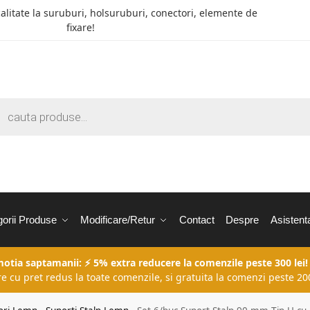
calitate la suruburi, holsuruburi, conectori, elemente de
fixare!
orii Produse
Modificare/Retur
Contact
Despre
Asistent
motia saptamanii: ⚡ 5% extra reducere la comenzile peste 300 lei!
re cu pret redus la toate comenzile, si gratuita la comenzi peste 200