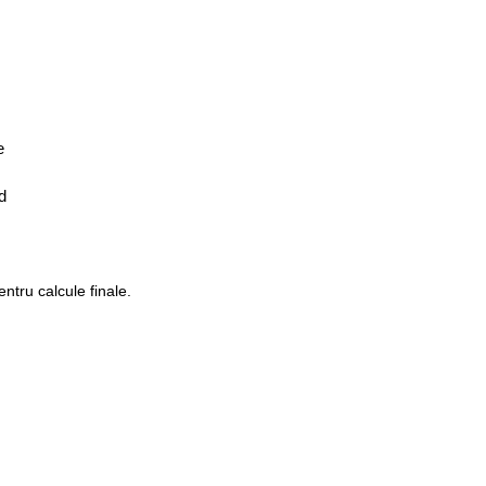
e
d
entru calcule finale.