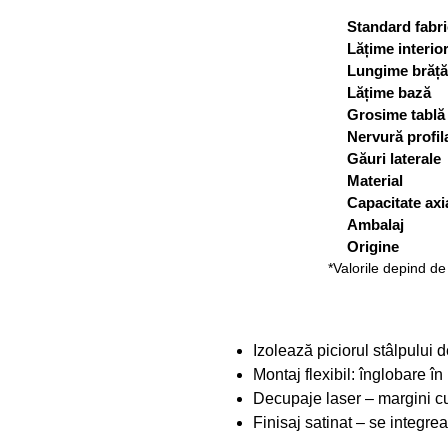
Standard fabri
Lățime interio
Lungime brăță
Lățime bază
Grosime tablă
Nervură profil
Găuri laterale
Material
Capacitate axia
Ambalaj
Origine
*Valorile depind de 
Izolează piciorul stâlpului 
Montaj flexibil: înglobare î
Decupaje laser – margini cu
Finisaj satinat – se integre