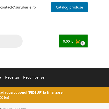
contact@surubarie.ro
Catalog produse
0,00
lei
0
a
Recenzii
Recompense
 adauga cuponul ‘FIDSUR’ la finalizare!
0 lei!