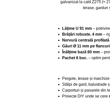
galvanizat la cald
Z275
(≈ 27
terase, garduri 
Lățime U 91 mm
– potrivir
Brățări robuste, 4 mm
– ri
Nervură centrală profilată
Găuri Ø 11 mm pe flancuri
Înălțime bază 60 mm
– prot
Pachet 6 buc.
– optim pentr
Pergole, terase și marchize
Stâlpi de gard, balustrade ș
Carporturi și pasarele din 
Proiecte DIY unde se cere