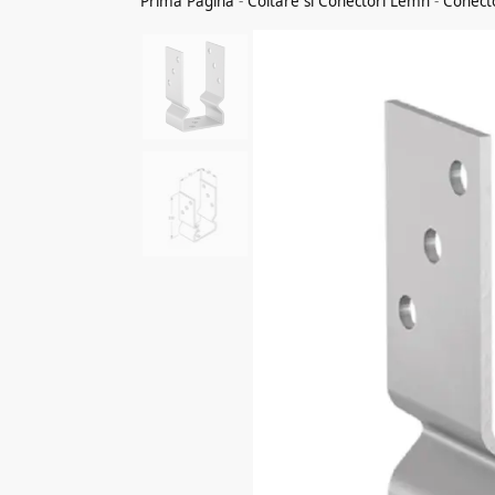
Prima Pagina
-
Coltare si Conectori Lemn
-
Conect