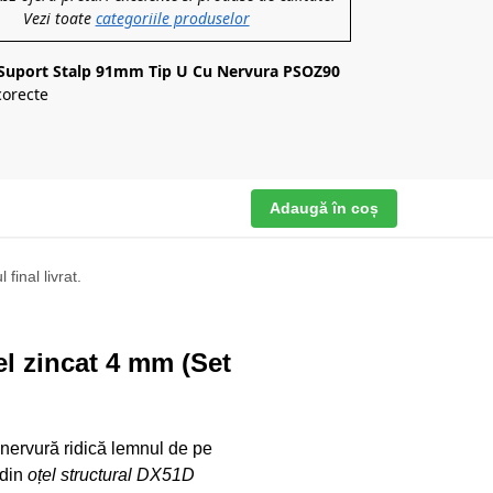
Vezi toate
categoriile produselor
 Suport Stalp 91mm Tip U Cu Nervura PSOZ90
corecte
Adaugă în coș
final livrat.
l zincat 4 mm (Set
nervură ridică lemnul de pe
 din
oțel structural DX51D