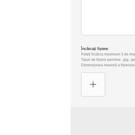
Încărcați fișiere:
Puteți încărca maximum 3 de ima
Tipuri de fișiere permise: .jpg, .jp
Dimensiunea maximă a fișierului