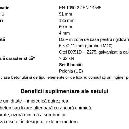
cație
EN 1090-2 / EN 14545
r U
91 mm
ri
135 mm
60 mm
4 mm
ată
Da – în zona de bază pentru rigidizar
6 × Ø 11 mm (șuruburi M10)
Oțel DX51D + Z275, galvanizat la cal
lă caracteristică*
> 32 kN
Set 6 bucăți
Polonia (UE)
clasa betonului și de tipul elementelor de fixare; consultați un inginer p
Beneficii suplimentare ale setului
de umiditate – împiedică putrezirea.
n beton sau fixare ulterioară cu ancoră chimică.
rate, uzură minimă a șuruburilor.
ază discret în design-ul exterior modern.