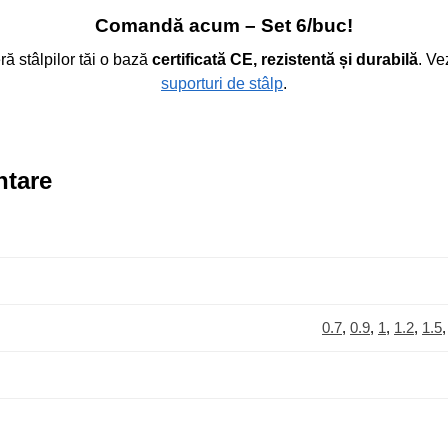
Comandă acum – Set 6/buc!
ră stâlpilor tăi o bază
certificată CE, rezistentă și durabilă
. V
suporturi de stâlp
.
ntare
0.7
,
0.9
,
1
,
1.2
,
1.5