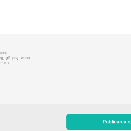
gini.
eg, .gif, .png, .webp.
: 5MB.
Publicarea r