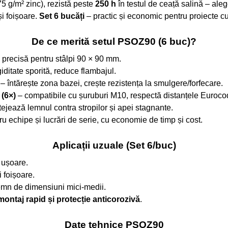
5 g/m² zinc), rezistă peste
250 h
în testul de ceață salină – aleg
și foișoare.
Set 6 bucăți
– practic și economic pentru proiecte cu
De ce merită setul PSOZ90 (6 buc)?
e precisă pentru stâlpi 90 × 90 mm.
giditate sporită, reduce flambajul.
– întărește zona bazei, crește rezistența la smulgere/forfecare.
 (6×)
– compatibile cu șuruburi M10, respectă distanțele Euroco
ejează lemnul contra stropilor și apei stagnante.
u echipe și lucrări de serie, cu economie de timp și cost.
Aplicații uzuale (Set 6/buc)
 ușoare.
i foișoare.
lemn de dimensiuni mici-medii.
montaj rapid și protecție anticorozivă
.
Date tehnice PSOZ90