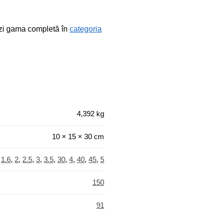
ezi gama completă în
categoria
4,392 kg
10 × 15 × 30 cm
,
1.6
,
2
,
2.5
,
3
,
3.5
,
30
,
4
,
40
,
45
,
5
150
91