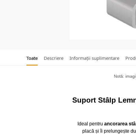
Toate
Descriere
Informații suplimentare
Produ
Notă: imagin
Suport Stâlp Lemn
Ideal pentru
ancorarea stâ
placă și îi prelungește d