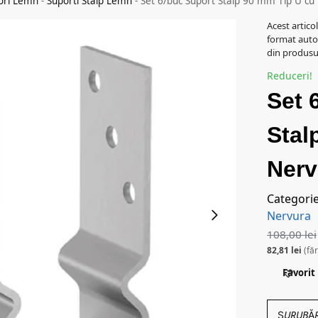
ori Lemn
-
Suporti Stalp Lemn
-
Set 6/buc Suport Stalp 90 mm Tip U c
Acest artico
format auto
din produsul
Reduceri!
Set 
Stal
Ner
Categori
Nervura
108,00
lei
82,81
lei
(fă
Favorit
ȘURUBĂRIE