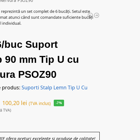
u Nervura PSOZ90
l reprezintă un set complet de 6 bucăți. Setul este
mat atunci când sunt comandate suficiente bucăți
 individual.
6/buc Suport
p 90 mm Tip U cu
vura PSOZ90
e produs:
Suporti Stalp Lemn Tip U Cu
100,20
lei
(TVA inclus)
-7%
ră TVA)
 ofera preturi excelente si produse de calitate!