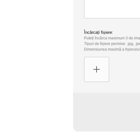
Încărcați fișiere:
Puteți încărca maximum 3 de ima
Tipuri de fișiere permise: .jpg, .jp
Dimensiunea maximă a fișierului