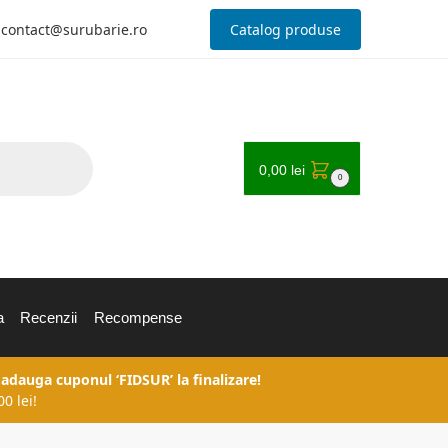
contact@surubarie.ro
Catalog produse
0,00
lei
0
a
Recenzii
Recompense
 adauga cuponul ‘FIDSUR’ la finalizare!
0 lei!