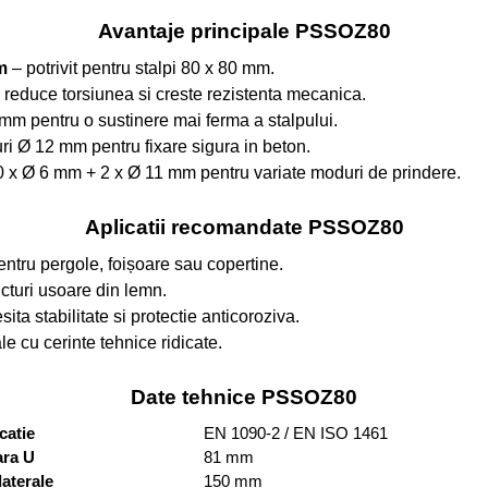
Avantaje principale PSSOZ80
m
– potrivit pentru stalpi 80 x 80 mm.
 reduce torsiunea si creste rezistenta mecanica.
mm pentru o sustinere mai ferma a stalpului.
ri Ø 12 mm pentru fixare sigura in beton.
 x Ø 6 mm + 2 x Ø 11 mm pentru variate moduri de prindere.
Aplicatii recomandate PSSOZ80
entru pergole, foișoare sau copertine.
cturi usoare din lemn.
sita stabilitate si protectie anticoroziva.
le cu cerinte tehnice ridicate.
Date tehnice PSSOZ80
catie
EN 1090-2 / EN ISO 1461
ara U
81 mm
laterale
150 mm