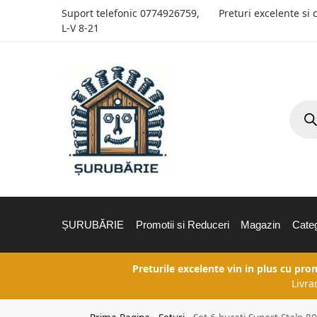
Suport telefonic
0774926759
,
Preturi excelente si 
L-V 8-21
ȘURUBĂRIE
Promotii si Reduceri
Magazin
Categ
Preturile excelente vin in plus cu pro
Livra