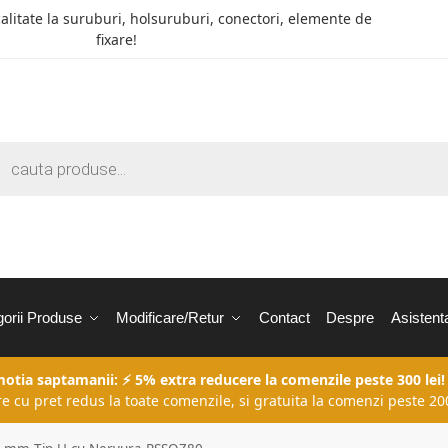
calitate la suruburi, holsuruburi, conectori, elemente de
fixare!
orii Produse
Modificare/Retur
Contact
Despre
Asistent
motia saptamanii: ⚡ 5% extra reducere la comenzile peste 300 lei!
re cu pret redus la toate comenzile, si gratuita la comenzi peste 200