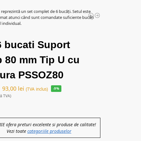
l reprezintă un set complet de 6 bucăți. Setul este
mat atunci când sunt comandate suficiente bucăți
 individual.
6 bucati Suport
p 80 mm Tip U cu
vura PSSOZ80
93,00
lei
(TVA inclus)
-9%
ră TVA)
 ofera preturi excelente si produse de calitate!
Vezi toate
categoriile produselor