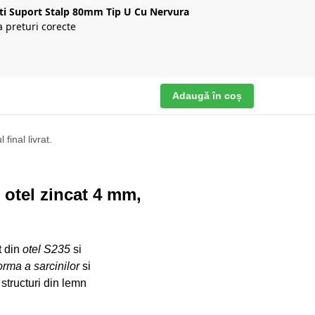
ati Suport Stalp 80mm Tip U Cu Nervura
a preturi corecte
Adaugă în coș
final livrat.
otel zincat 4 mm,
t din
otel S235
si
forma a sarcinilor
si
structuri din lemn