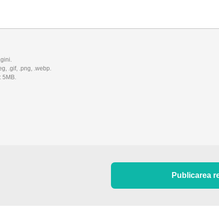
gini.
eg, .gif, .png, .webp.
: 5MB.
Publicarea r