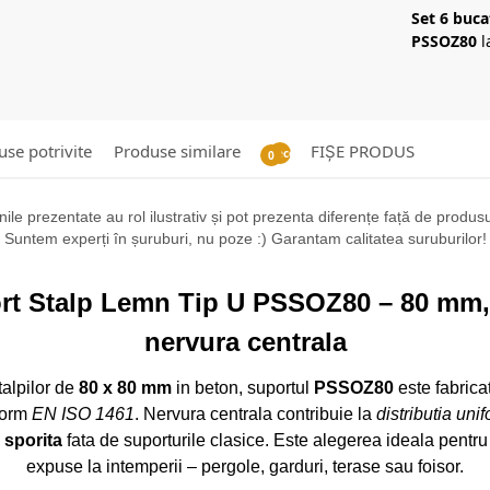
Set 6 buc
PSSOZ80
l
se potrivite
Produse similare
FIȘE PRODUS
Recenzii
0
ile prezentate au rol ilustrativ și pot prezenta diferențe față de produsul 
Suntem experți în șuruburi, nu poze :) Garantam calitatea suruburilor!
ort Stalp Lemn Tip U PSSOZ80 – 80 mm, 
nervura centrala
stalpilor de
80 x 80 mm
in beton, suportul
PSSOZ80
este fabrica
nform
EN ISO 1461
. Nervura centrala contribuie la
distributia uni
e sporita
fata de suporturile clasice. Este alegerea ideala pentru 
expuse la intemperii – pergole, garduri, terase sau foisor.