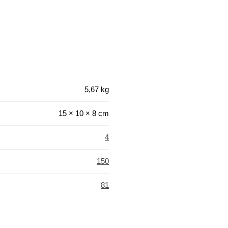
5,67 kg
15 × 10 × 8 cm
4
150
81