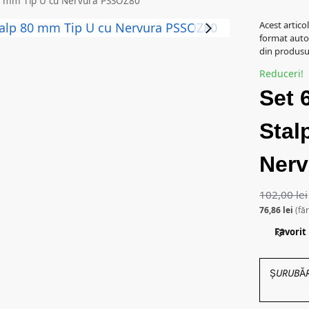
 80 mm Tip U cu Nervura PSSOZ80
Acest artico
format auto
din produsul
Reduceri!
Set 
Stal
Ner
102,00
lei
76,86
lei
(fă
Favorit
ȘURUBĂRIE