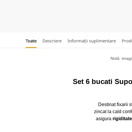
Toate
Descriere
Informații suplimentare
Produ
Notă: imagin
Set 6 bucati Sup
Destinat fixarii 
zincat la cald co
asigura
rigiditat