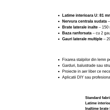
Latime interioara U: 81 m
Nervura centrala sudata
–
Brate laterale inalte
– 150 
Baza ranforsata
– cu 2 gau
Gauri laterale multiple
– 20
Fixarea stalpilor din lemn p
Garduri, balustrade sau stru
Proiecte in aer liber ce nece
Aplicatii DIY sau profesiona
Standard fabri
Latime interio
Inaltime brate 