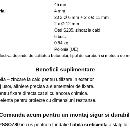
45 mm
ial
4 mm
20 x Ø 6 mm + 2 x Ø 11 mm
2 x Ø 12 mm
Otel S235, zincat la cald
6 buc.
0.94 kg
Polonia (UE)
fectiva depinde de calitatea betonului, tipul de suruburi si metoda de mon
Beneficii suplimentare
la – zincare la cald pentru utilizare in exterior.
usor, aliniere precisa a elementelor de fixare.
pentru fixare directa cat si cu ancora chimica.
lenta pentru proiecte cu dimensiuni restranse.
Comanda acum pentru un montaj sigur si durabil
PSSOZ80
in cos pentru o fundatie
fiabila si eficienta
a stalpilor