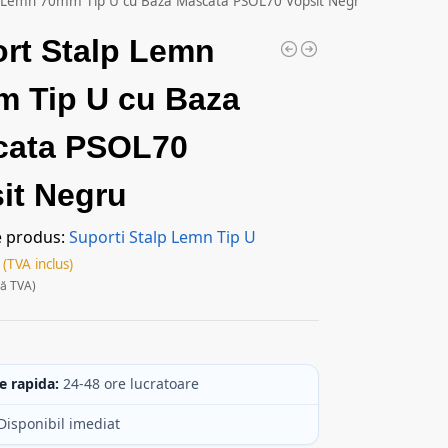
p Lemn 70mm Tip U cu Baza Mascata PSOL70 Vopsit Negru
rt Stalp Lemn
 Tip U cu Baza
cata PSOL70
it Negru
e produs:
Suporti Stalp Lemn Tip U
(TVA inclus)
ră TVA)
c
e rapida:
24-48 ore lucratoare
Disponibil imediat