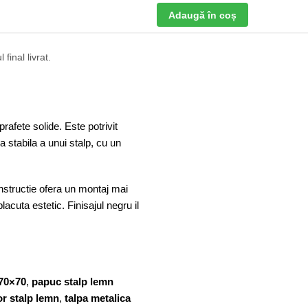
Adaugă în coș
final livrat.
afete solide. Este potrivit
 stabila a unui stalp, cu un
tructie ofera un montaj mai
placuta estetic. Finisajul negru il
 70×70
,
papuc stalp lemn
or stalp lemn
,
talpa metalica