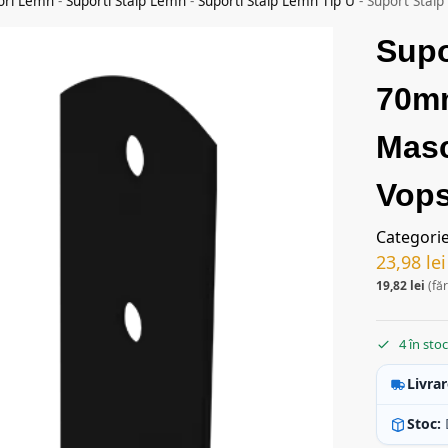
ori Lemn
-
Suporti Stalp Lemn
-
Suporti Stalp Lemn Tip U
-
Suport Stal
Supo
70mm
Mas
Vops
Categori
23,98
lei
19,82
lei
(fă
4 în sto
Livrar
Stoc: