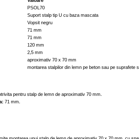
Valoare
PSOL70
Suport stalp tip U cu baza mascata
Vopsit negru
71 mm
71 mm
120 mm
2,5 mm
aproximativ 70 x 70 mm
montarea stalpilor din lemn pe beton sau pe suprafete s
rivita pentru stalp de lemn de aproximativ 70 mm.
a:
71 mm.
mite montarea unui stalp de lemn de aproximativ 70 x 70 mm, cu spat