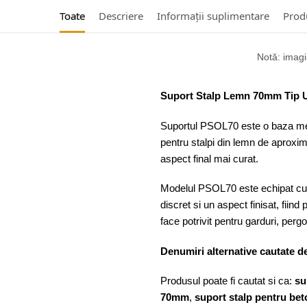
Toate
Descriere
Informații suplimentare
Produ
Notă: imagin
Suport Stalp Lemn 70mm Tip 
Suportul PSOL70 este o baza metal
pentru stalpi din lemn de aproxim
aspect final mai curat.
Modelul PSOL70 este echipat cu 
discret si un aspect finisat, fiind 
face potrivit pentru garduri, perg
Denumiri alternative cautate de
Produsul poate fi cautat si ca:
su
70mm
,
suport stalp pentru bet