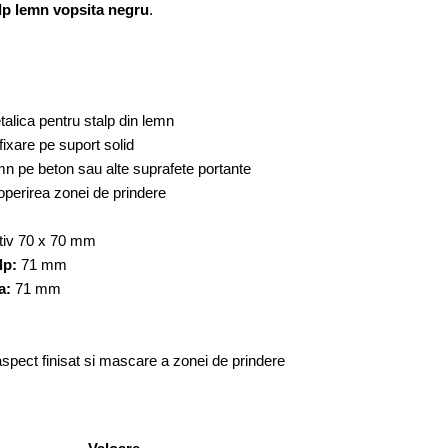
lp lemn vopsita negru
.
alica pentru stalp din lemn
fixare pe suport solid
mn pe beton sau alte suprafete portante
operirea zonei de prindere
tiv 70 x 70 mm
lp:
71 mm
a:
71 mm
 aspect finisat si mascare a zonei de prindere