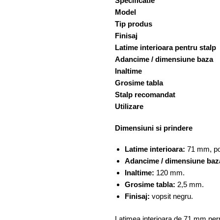
Specificatie
Model
Tip produs
Finisaj
Latime interioara pentru stalp
Adancime / dimensiune baza
Inaltime
Grosime tabla
Stalp recomandat
Utilizare
Dimensiuni si prindere
Latime interioara:
71 mm, pot
Adancime / dimensiune baz
Inaltime:
120 mm.
Grosime tabla:
2,5 mm.
Finisaj:
vopsit negru.
Latimea interioara de 71 mm per