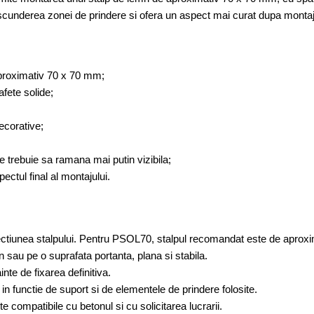
cunderea zonei de prindere si ofera un aspect mai curat dupa montaj
 aproximativ 70 x 70 mm;
fete solide;
decorative;
 trebuie sa ramana mai putin vizibila;
ectul final al montajului.
sectiunea stalpului. Pentru PSOL70, stalpul recomandat este de aprox
 sau pe o suprafata portanta, plana si stabila.
inte de fixarea definitiva.
n functie de suport si de elementele de prindere folosite.
 compatibile cu betonul si cu solicitarea lucrarii.