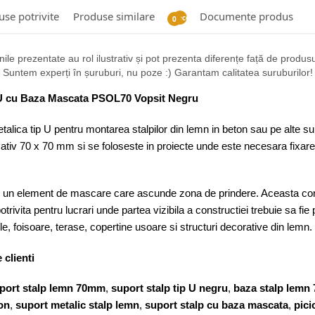
se potrivite
Produse similare
Documente produs
Recenzii
0
ile prezentate au rol ilustrativ și pot prezenta diferențe față de produsul 
Suntem experți în șuruburi, nu poze :) Garantam calitatea suruburilor!
U cu Baza Mascata PSOL70 Vopsit Negru
ica tip U pentru montarea stalpilor din lemn in beton sau pe alte supr
ativ 70 x 70 mm si se foloseste in proiecte unde este necesara fixarea
un element de mascare care ascunde zona de prindere. Aceasta cons
potrivita pentru lucrari unde partea vizibila a constructiei trebuie sa fie 
ole, foisoare, terase, copertine usoare si structuri decorative din lemn.
 clienti
port stalp lemn 70mm
,
suport stalp tip U negru
,
baza stalp lemn
on
,
suport metalic stalp lemn
,
suport stalp cu baza mascata
,
pici