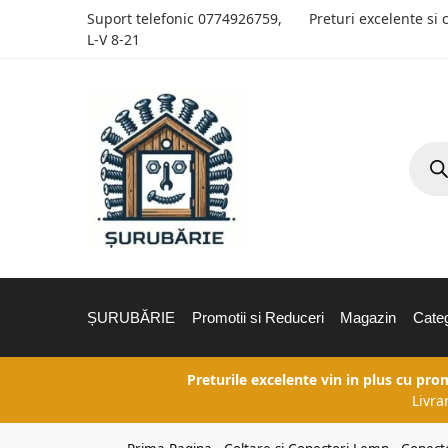
Suport telefonic
0774926759
,
Preturi excelente si 
L-V 8-21
ȘURUBĂRIE
Promotii si Reduceri
Magazin
Categ
Preturile excelente vin in plus cu pro
Livra