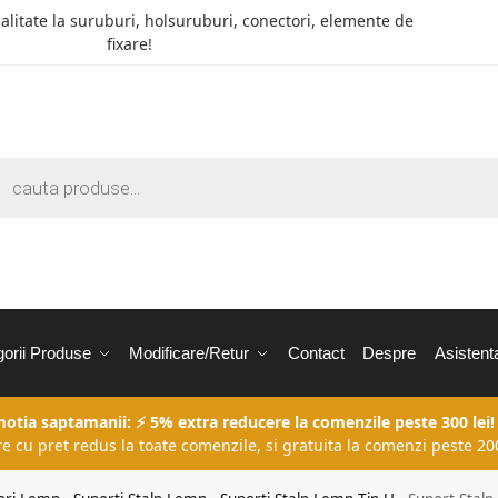
calitate la suruburi, holsuruburi, conectori, elemente de
fixare!
orii Produse
Modificare/Retur
Contact
Despre
Asistent
motia saptamanii: ⚡ 5% extra reducere la comenzile peste 300 lei!
re cu pret redus la toate comenzile, si gratuita la comenzi peste 200