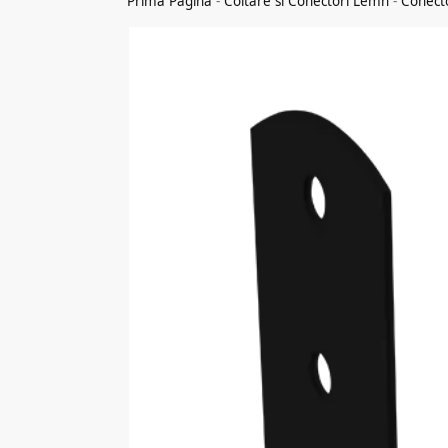
Prima Pagina
-
Coltare si Conectori Lemn
-
Conect