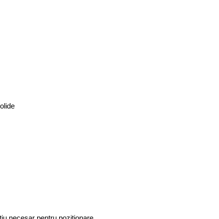
olide
iu necesar pentru pozitionare.