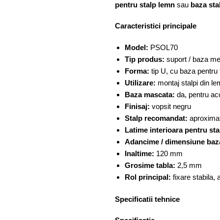
pentru stalp lemn
sau
baza sta
Caracteristici principale
Model:
PSOL70
Tip produs:
suport / baza met
Forma:
tip U, cu baza pentru 
Utilizare:
montaj stalpi din le
Baza mascata:
da, pentru ac
Finisaj:
vopsit negru
Stalp recomandat:
aproxima
Latime interioara pentru sta
Adancime / dimensiune baz
Inaltime:
120 mm
Grosime tabla:
2,5 mm
Rol principal:
fixare stabila,
Specificatii tehnice