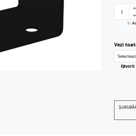
✨ A
Vezi toat
Favorit
ȘURUBĂRIE