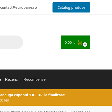
contact@surubarie.ro
Catalog produse
0,00
lei
0
a
Recenzii
Recompense
 adauga cuponul ‘FIDSUR’ la finalizare!
0 lei!