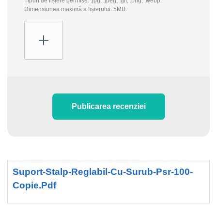
Tipuri de fișiere permise: .jpg, .jpeg, .gif, .png, .webp.
Dimensiunea maximă a fișierului: 5MB.
Publicarea recenziei
Suport-Stalp-Reglabil-Cu-Surub-Psr-100-
Copie.pdf