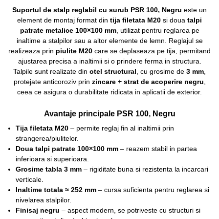
Suportul de stalp reglabil cu surub PSR 100, Negru
este un
element de montaj format din
tija filetata M20
si doua
talpi
patrate metalice 100×100 mm
, utilizat pentru reglarea pe
inaltime a stalpilor sau a altor elemente de lemn. Reglajul se
realizeaza prin
piulite M20
care se deplaseaza pe tija, permitand
ajustarea precisa a inaltimii si o prindere ferma in structura.
Talpile sunt realizate din
otel structural
, cu grosime de
3 mm
,
protejate anticoroziv prin
zincare + strat de acoperire negru
,
ceea ce asigura o durabilitate ridicata in aplicatii de exterior.
Avantaje principale PSR 100, Negru
Tija filetata M20
– permite reglaj fin al inaltimii prin
strangerea/piulitelor.
Doua talpi patrate 100×100 mm
– reazem stabil in partea
inferioara si superioara.
Grosime tabla 3 mm
– rigiditate buna si rezistenta la incarcari
verticale.
Inaltime totala ≈ 252 mm
– cursa suficienta pentru reglarea si
nivelarea stalpilor.
Finisaj negru
– aspect modern, se potriveste cu structuri si