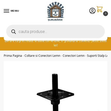
MENIU
0
Preturile excelente vin in plus cu promotia saptamanii: ⚡ 5% extra
reducere la comenzile peste 300 lei! adauga cuponul ‘FIDSUR’ la
finalizare!
Livrare cu pret redus la toate comenzile, si gratuita la comenzi peste 2000
lei!
Prima Pagina
-
Coltare si Conectori Lemn
-
Conectori Lemn
-
Suporti Stalp Le