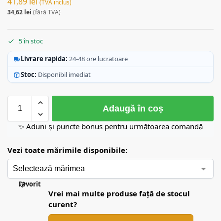
41,89
lei
(TVA inclus)
34,62
lei
(fără TVA)
5 în stoc
Livrare rapida:
24-48 ore lucratoare
Stoc:
Disponibil imediat
Adaugă în coș
✨ Aduni și puncte bonus pentru următoarea comandă
Vezi toate mărimile disponibile:
Favorit
Vrei mai multe produse față de stocul
curent?