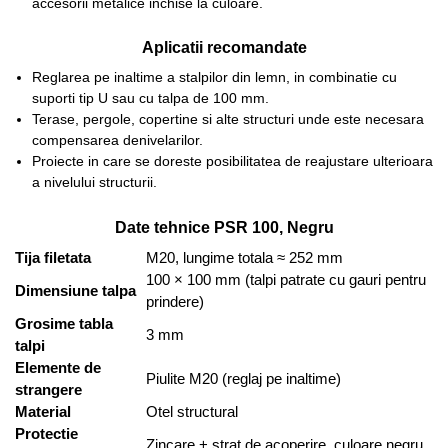
accesorii metalice inchise la culoare.
Aplicatii recomandate
Reglarea pe inaltime a stalpilor din lemn, in combinatie cu
suporti tip U sau cu talpa de 100 mm.
Terase, pergole, copertine si alte structuri unde este necesara
compensarea denivelarilor.
Proiecte in care se doreste posibilitatea de reajustare ulterioara
a nivelului structurii.
Date tehnice PSR 100, Negru
Tija filetata
M20, lungime totala ≈ 252 mm
100 × 100 mm (talpi patrate cu gauri pentru
Dimensiune talpa
prindere)
Grosime tabla
3 mm
talpi
Elemente de
Piulite M20 (reglaj pe inaltime)
strangere
Material
Otel structural
Protectie
Zincare + strat de acoperire, culoare negru