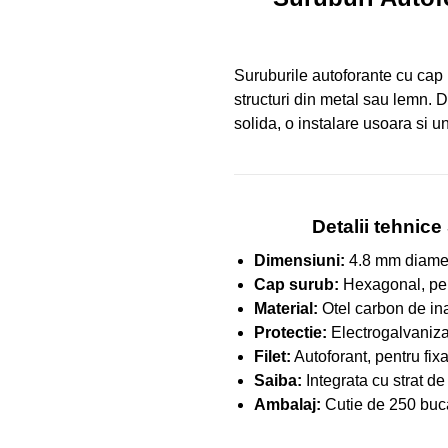
Suruburile autoforante cu cap 
structuri din metal sau lemn. D
solida, o instalare usoara si un
Detalii tehnic
Dimensiuni:
4.8 mm diamet
Cap surub:
Hexagonal, pent
Material:
Otel carbon de inal
Protectie:
Electrogalvanizat
Filet:
Autoforant, pentru fixa
Saiba:
Integrata cu strat de
Ambalaj:
Cutie de 250 bucat