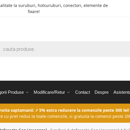
calitate la suruburi, holsuruburi, conectori, elemente de
fixare!
orii Produse
Modificare/Retur
Contact
Despre
Asistent
motia saptamanii: ⚡ 5% extra reducere la comenzile peste 300 lei!
re cu pret redus la toate comenzile, si gratuita la comenzi peste 200