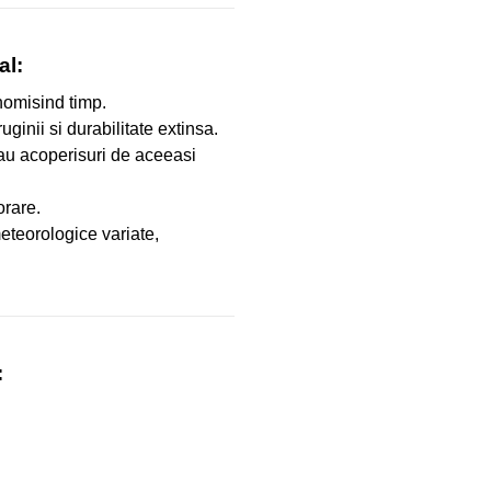
al:
onomisind timp.
ginii si durabilitate extinsa.
au acoperisuri de aceeasi
orare.
meteorologice variate,
: