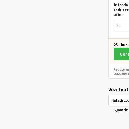
Introdu 
reducer
atins.
25+ buc.
Cer
Reducerea 
cupoanele
Vezi toat
Favorit