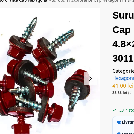
utoforante Cap Hexagonal
-
Suruburi Autoforante Cap Hexagonal 4.8×
Suru
Cap
4.8×
3011
Categori
Hexagon
41,00
lei
33,88
lei
(fă
53 în st
Livrar
Stoc: