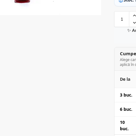
✨ A
Cumper
Alege can
aplică în 
De la
3 buc.
6 buc.
10
buc.