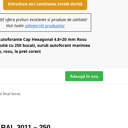
Introduce aici cantitatea totală dorită
 ofera preturi excelente si produse de calitate!
Vezi toate
categoriile produselor
Autoforante Cap Hexagonal 4.8×20 mm Rosu
cutie cu 250 bucati, surub autoforant marimea
 rosu, la pret corect
Adaugă în coș
final livrat.
 RAL 3011 – 250