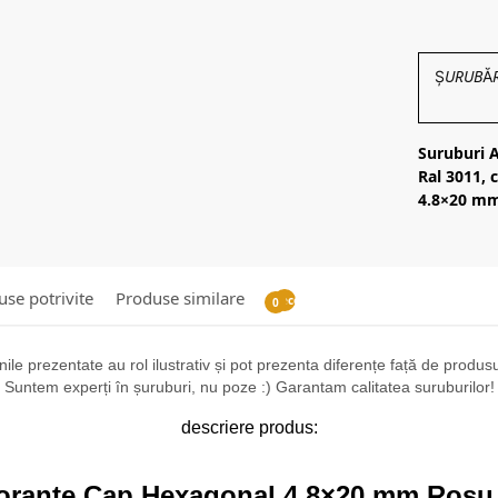
ȘURUBĂRIE
Suruburi 
Ral 3011, 
4.8×20 mm,
se potrivite
Produse similare
Recenzii
0
ile prezentate au rol ilustrativ și pot prezenta diferențe față de produsul 
Suntem experți în șuruburi, nu poze :) Garantam calitatea suruburilor!
descriere produs:
orante Cap Hexagonal 4.8×20 mm Rosu