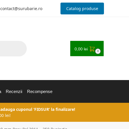
contact@surubarie.ro
Catalog produse
0,00
lei
0
a
Recenzii
Recompense
 adauga cuponul ‘FIDSUR’ la finalizare!
0 lei!