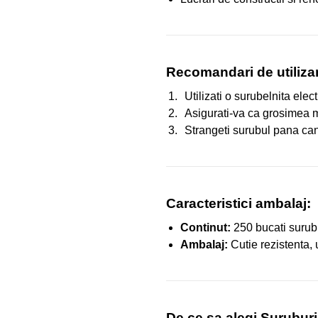
Recomandari de utiliz
Utilizati o surubelnita ele
Asigurati-va ca grosimea m
Strangeti surubul pana ca
Caracteristici ambalaj:
Continut:
250 bucati surubu
Ambalaj:
Cutie rezistenta, 
De ce sa alegi Surubu