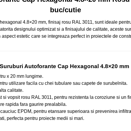
buc/cutie
hexagonal 4.8×20 mm, finisaj rosu RAL 3011, sunt ideale pentru 
atorita designului optimizat si a finisajului de calitate, aceste s
 aspect estetic care se integreaza perfect in proiectele de constru
e Suruburi Autoforante Cap Hexagonal 4.8×20 mm
ru x 20 mm lungime.
ru utilizare facila cu chei tubulare sau capete de surubelnita.
ta calitate.
 si vopsit rosu RAL 3011, pentru rezistenta la coroziune si un fin
re rapida fara gaurire prealabila.
 cauciuc EPDM, pentru etansare superioara si prevenirea infiltrati
i, perfecta pentru proiecte medii si mari.