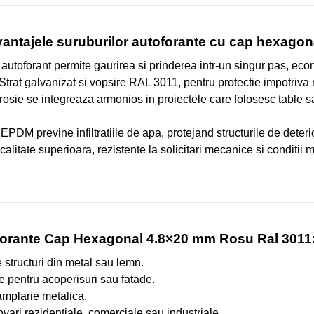
antajele suruburilor autoforante cu cap hexagon
 autoforant permite gaurirea si prinderea intr-un singur pas, ec
Strat galvanizat si vopsire RAL 3011, pentru protectie impotriva ru
osie se integreaza armonios in proiectele care folosesc table s
PDM previne infiltratiile de apa, protejand structurile de deteri
alitate superioara, rezistente la solicitari mecanice si conditii 
oforante Cap Hexagonal 4.8×20 mm Rosu Ral 3011
 structuri din metal sau lemn.
e pentru acoperisuri sau fatade.
amplarie metalica.
novari rezidentiale, comerciale sau industriale.