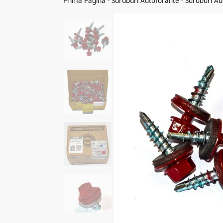
Prima Pagina
-
Suruburi Autoforante
-
Suruburi A