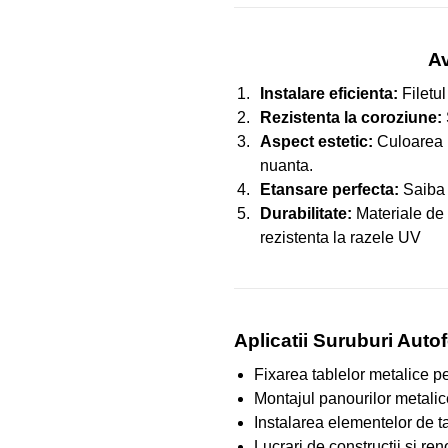
Av
Instalare eficienta:
Filetul
Rezistenta la coroziune:
Aspect estetic:
Culoarea r
nuanta.
Etansare perfecta:
Saiba E
Durabilitate:
Materiale de c
rezistenta la razele UV
Aplicatii Suruburi Aut
Fixarea tablelor metalice pe
Montajul panourilor metalic
Instalarea elementelor de t
Lucrari de constructii si re