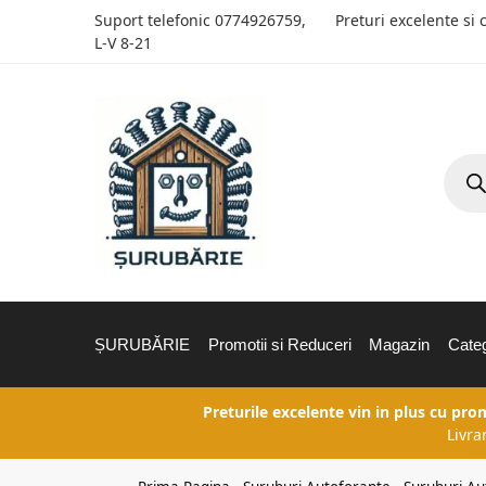
Suport telefonic
0774926759
,
Preturi excelente si 
L-V 8-21
ȘURUBĂRIE
Promotii si Reduceri
Magazin
Categ
Preturile excelente vin in plus cu pro
Livra