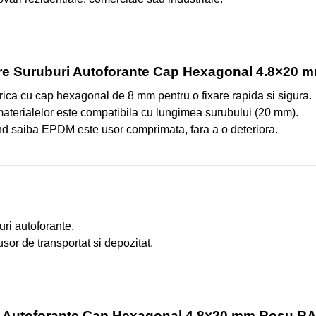
are Suruburi Autoforante Cap Hexagonal 4.8×20 
ctrica cu cap hexagonal de 8 mm pentru o fixare rapida si sigura.
aterialelor este compatibila cu lungimea surubului (20 mm).
nd saiba EPDM este usor comprimata, fara a o deteriora.
ri autoforante.
usor de transportat si depozitat.
ri Autoforante Cap Hexagonal 4.8×20 mm Rosu R