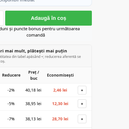
Adaugă în coș
duni și puncte bonus pentru următoarea
comandă
i mai mult, plătești mai puțin
titatea din tabel apăsând +; reducerea aferentă se
coș.
Preț /
Reducere
Economisești
buc
-2%
40,18
lei
2,46
lei
+
-5%
38,95
lei
12,30
lei
+
-7%
38,13
lei
28,70
lei
+