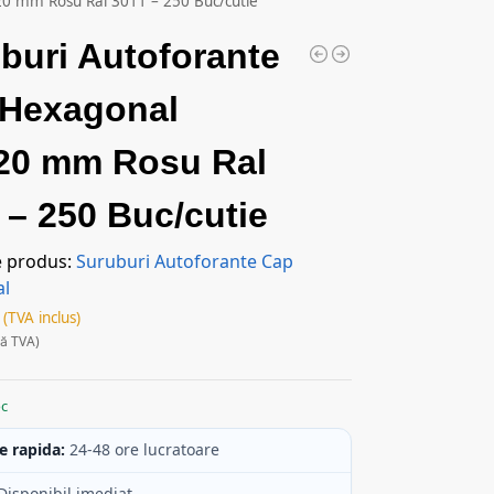
20 mm Rosu Ral 3011 – 250 Buc/cutie
buri Autoforante
 Hexagonal
20 mm Rosu Ral
 – 250 Buc/cutie
e produs:
Suruburi Autoforante Cap
al
(TVA inclus)
ră TVA)
oc
e rapida:
24-48 ore lucratoare
Disponibil imediat