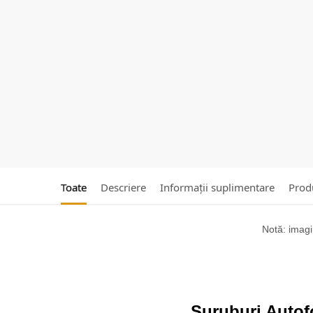
Toate
Descriere
Informații suplimentare
Produ
Notă: imagin
Suruburi Autof