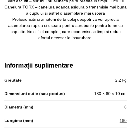
Varf ascutit – surubul nu aluneca pe suprafata in timpul lucrului
Canelura TORX – canelura adanca asigura o transmisie mai buna
a cuplului si astfel o asamblare mai usoara
Profesionsitii si amatorii de bricolaj deopotriva vor aprecia
asamblarea rapida si usoara pentru suruburile pentru lemn cu
cap cilindric si filet complet, care economisesc timp si reduc
efortul necesar la insurubare.
Informații suplimentare
Greutate
2,2 kg
Dimensiuni cutie (sau produs)
180 × 60 × 10 cm
Diametru (mm)
6
Lungime (mm)
180