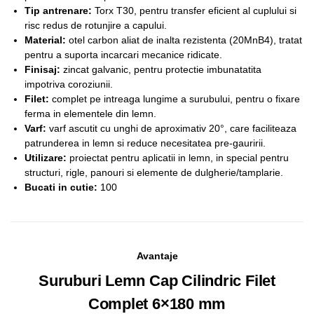
Tip antrenare:
Torx T30, pentru transfer eficient al cuplului si
risc redus de rotunjire a capului.
Material:
otel carbon aliat de inalta rezistenta (20MnB4), tratat
pentru a suporta incarcari mecanice ridicate.
Finisaj:
zincat galvanic, pentru protectie imbunatatita
impotriva coroziunii.
Filet:
complet pe intreaga lungime a surubului, pentru o fixare
ferma in elementele din lemn.
Varf:
varf ascutit cu unghi de aproximativ 20°, care faciliteaza
patrunderea in lemn si reduce necesitatea pre-gauririi.
Utilizare:
proiectat pentru aplicatii in lemn, in special pentru
structuri, rigle, panouri si elemente de dulgherie/tamplarie.
Bucati in cutie:
100
Avantaje
Suruburi Lemn Cap Cilindric Filet
Complet 6×180 mm