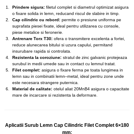
Prindere sigura:
filetul complet si diametrul optimizat asigura
o fixare solida in lemn, reducand riscul de slabire in timp.
Cap cilindric cu rebord:
permite o presiune uniforma pe
suprafata piesei fixate, ideal pentru utilizarea cu console,
piese metalice si feronerie.
Antrenare Torx T30:
ofera o transmitere excelenta a fortei,
reduce alunecarea bitului si uzura capului, permitand
insurubare rapida si controlata.
Rezistenta la coroziune:
stratul de zinc galvanic protejeaza
surubul in medii umede sau in contact cu lemnul tratat.
Filet complet:
asigura o fixare ferma pe toata lungimea in
lemn sau in combinatii lemn–metal, ideal pentru zone unde
este necesara strangere puternica.
Material de calitate:
otelul aliat 20MnB4 asigura o capacitate
mare de incarcare si rezistenta la deformare.
Aplicatii Surub Lemn Cap Cilindric Filet Complet 6×180
mm: