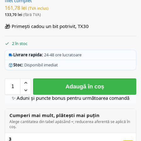
filet complet
161,78
lei
(TVA inclus)
133,70
lei
(fără TVA)
🎁
Primești cadou un bit potrivit, TX30
2 în stoc
Livrare rapida:
24-48 ore lucratoare
Stoc:
Disponibil imediat
Adaugă în coș
✨ Aduni și puncte bonus pentru următoarea comandă
Cumperi mai mult, plătești mai puțin
Alege cantitatea din tabel apăsând +; reducerea aferentă se aplică în
coș.
3