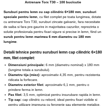
Antrenare Torx T30 – 100 buc/cutie
Suruburi pentru lemn cu cap cilindric 6×180 mm
,
suruburi
speciale pentru lemn
, cu filet complet pe toata lungimea, dotate
cu antrenare Torx T30, suruburi zincate galvanic, fara necesitate
de saiba si fara pre-gaurire in majoritatea cazurilor, reprezinta o
solutie profesionala pentru fixari sigure si precise in lemn, fiind un
surub pentru lemn marimea 6 mm diametru cu 180 mm
lungime
.
Detalii tehnice pentru suruburi lemn cap cilindric 6×180
mm, filet complet:
Dimensiuni principale:
6 mm (diametru nominal) x 180 mm
(lungime totala a surubului).
Diametru tija (miez):
aproximativ 4,35 mm, pentru rezistenta
ridicata la forfecare.
Diametru exterior filet:
aproximativ 6,1 mm, pentru o
prindere ferma in lemn.
Pas filet:
3,5 mm, optimizat pentru insurubare rapida in lemn.
Tip cap:
cap cilindric cu rebord, ideal pentru fixari vizibile si
pentru utilizare impreuna cu feronerie sau elemente metalice.