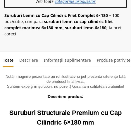
Vezi toate
categoriile produselor
Suruburi Lemn cu Cap Cilindric Filet Complet 6×180
– 100
buc/cutie, cumpara
suruburi lemn cu cap cilindric filet
complet marimea 6×180 mm, suruburi lemn 6×180,
la pret
corect
Toate
Descriere
Informații suplimentare
Produse potrivite
Notă: imaginile prezentate au rol ilustrativ și pot prezenta diferențe față
de produsul final livrat.
Suntem experți în șuruburi, nu poze :) Garantam calitatea suruburilor!
Descriere produs:
Suruburi Structurale Premium cu Cap
Cilindric 6×180 mm