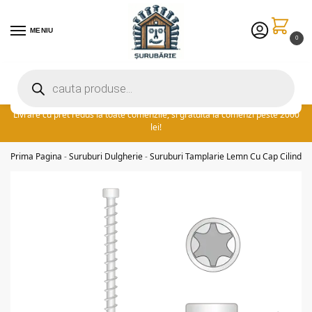
MENIU
0
Preturile excelente vin in plus cu promotia saptamanii: ⚡ 5% extra
reducere la comenzile peste 300 lei! adauga cuponul ‘FIDSUR’ la
finalizare!
Livrare cu pret redus la toate comenzile, si gratuita la comenzi peste 2000
lei!
Prima Pagina
-
Suruburi Dulgherie
-
Suruburi Tamplarie Lemn Cu Cap Cilindric,