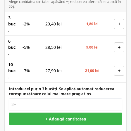
Alege cantitatea din tabel apăsând +; reducerea aferentă se aplică în
coș.
3
+
buc
-2%
29,40
lei
1,80
lei
.
6
+
buc
-5%
28,50
lei
9,00
lei
.
10
+
buc
-7%
27,90
lei
21,00
lei
.
Introdu cel puțin 3 bucăți. Se aplică automat reducerea
corespunzătoare celui mai mare prag atins.
+ Adaugă cantitatea