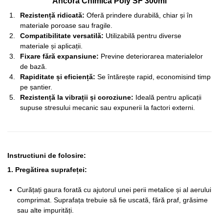
Ancora Chimica Poly SF 300ml
Rezistență ridicată:
Oferă prindere durabilă, chiar și în
materiale poroase sau fragile.
Compatibilitate versatilă:
Utilizabilă pentru diverse
materiale și aplicații.
Fixare fără expansiune:
Previne deteriorarea materialelor
de bază.
Rapiditate și eficiență:
Se întărește rapid, economisind timp
pe șantier.
Rezistență la vibrații și coroziune:
Ideală pentru aplicații
supuse stresului mecanic sau expunerii la factori externi.
Instructiuni de folosire:
1. Pregătirea suprafeței:
Curățați gaura forată cu ajutorul unei perii metalice și al aerului
comprimat. Suprafața trebuie să fie uscată, fără praf, grăsime
sau alte impurități.