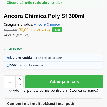
Citește părerile reale ale clienților
Ancora Chimica Poly Sf 300ml
Categorie produs:
Ancore Chimice
30,00
lei
44,86
lei
-33%
(TVA inclus)
24,79
lei
(fără TVA)
41 în stoc
Livrare rapida:
24-48 ore lucratoare
Stoc:
Disponibil imediat
Adaugă în coș
✨ Aduni și puncte bonus pentru următoarea comandă
Cumperi mai mult, plătești mai puțin