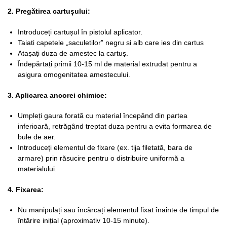
2. Pregătirea cartușului:
Introduceți cartușul în pistolul aplicator.
Taiati capetele „saculetilor” negru si alb care ies din cartus
Atașați duza de amestec la cartuș.
Îndepărtați primii 10-15 ml de material extrudat pentru a
asigura omogenitatea amestecului.
3. Aplicarea ancorei chimice:
Umpleți gaura forată cu material începând din partea
inferioară, retrăgând treptat duza pentru a evita formarea de
bule de aer.
Introduceți elementul de fixare (ex. tija filetată, bara de
armare) prin răsucire pentru o distribuire uniformă a
materialului.
4. Fixarea:
Nu manipulați sau încărcați elementul fixat înainte de timpul de
întărire inițial (aproximativ 10-15 minute).