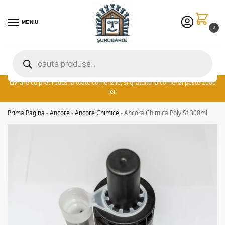
MENIU
0
Preturile excelente vin in plus cu promotia saptamanii: ⚡ 5% extra
reducere la comenzile peste 300 lei! adauga cuponul ‘FIDSUR’ la
finalizare!
Livrare cu pret redus la toate comenzile, si gratuita la comenzi peste 2000
lei!
Prima Pagina
-
Ancore
-
Ancore Chimice
-
Ancora Chimica Poly Sf 300ml