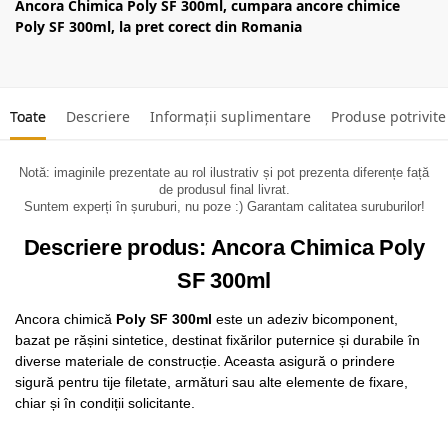
Ancora Chimica Poly SF 300ml, cumpara ancore chimice
Poly SF 300ml, la pret corect din Romania
Toate
Descriere
Informații suplimentare
Produse potrivite
Notă: imaginile prezentate au rol ilustrativ și pot prezenta diferențe față
de produsul final livrat.
Suntem experți în șuruburi, nu poze :) Garantam calitatea suruburilor!
Descriere produs: Ancora Chimica Poly
SF 300ml
Ancora chimică
Poly SF 300ml
este un adeziv bicomponent,
bazat pe rășini sintetice, destinat fixărilor puternice și durabile în
diverse materiale de construcție. Aceasta asigură o prindere
sigură pentru tije filetate, armături sau alte elemente de fixare,
chiar și în condiții solicitante.