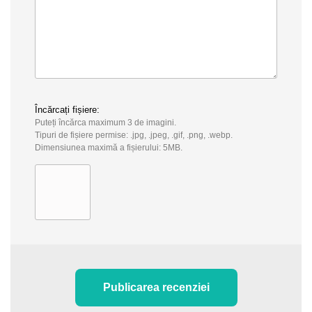
Încărcați fișiere:
Puteți încărca maximum 3 de imagini.
Tipuri de fișiere permise: .jpg, .jpeg, .gif, .png, .webp.
Dimensiunea maximă a fișierului: 5MB.
Publicarea recenziei