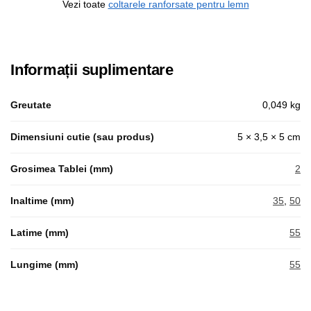
Vezi toate
coltarele ranforsate pentru lemn
Informații suplimentare
Greutate
0,049 kg
Dimensiuni cutie (sau produs)
5 × 3,5 × 5 cm
Grosimea Tablei (mm)
2
Inaltime (mm)
35
,
50
Latime (mm)
55
Lungime (mm)
55