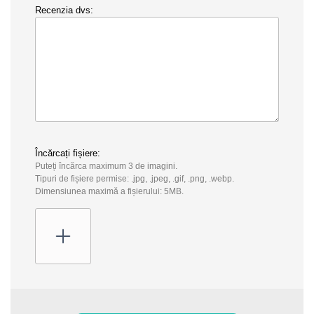
Recenzia dvs:
Încărcați fișiere:
Puteți încărca maximum 3 de imagini.
Tipuri de fișiere permise: .jpg, .jpeg, .gif, .png, .webp.
Dimensiunea maximă a fișierului: 5MB.