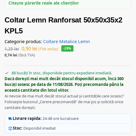
Citește părerile reale ale clienților
Coltar Lemn Ranforsat 50x50x35x2
KPL5
Categorie produs:
Coltare Metalice Lemn
0,90
lei
1,25
lei
-28%
(TVA inclus)
0,74
lei
(fără TVA)
88 bucăți în stoc, disponibile pentru expediere imediată.
Dacă dorești mai mult decât stocul disponibil acum, încă 360
bucăți sosesc pe data de 11/08/2026. Poți precomanda până la
această cantitate din lotul viitor.
Ai nevoie de mai mult decât stocul actual și cantitățile care sosesc?
Folosește butonul „Cerere precomandă” de mai jos și solicită orice
cantitate dorești.
Livrare rapida:
24-48 ore lucratoare
Stoc:
Disponibil imediat