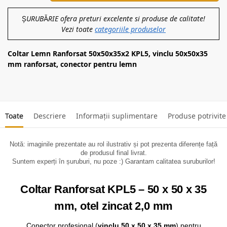
ȘURUBĂRIE ofera preturi excelente si produse de calitate!
Vezi toate
categoriile produselor
Coltar Lemn Ranforsat 50x50x35x2 KPL5, vinclu 50x50x35
mm ranforsat, conector pentru lemn
Toate
Descriere
Informații suplimentare
Produse potrivite
Notă: imaginile prezentate au rol ilustrativ și pot prezenta diferențe față
de produsul final livrat.
Suntem experți în șuruburi, nu poze :) Garantam calitatea suruburilor!
Coltar Ranforsat KPL5 – 50 x 50 x 35
mm, otel zincat 2,0 mm
Conector profesional (
vinclu 50 x 50 x 35 mm
) pentru