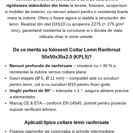
rigidizarea imbinărilor din lemn
la terase, foisoare, acoperisuri
si mobilier de exterior, cu nervuri adanci pentru o rezistenta foarte
mare la indoire. Ofera o fixare sigura si stabila a structurilor din
lemn. Realizat din
otel DX51D
cu acoperire Z275 (≈ 275 g/m²
zinc), garantand rezistenta la coroziune si o durata de viata
ridicata chiar in zone umede.
De ce merita sa folosesti Coltar Lemn Ranforsat
50x50x35x2.0 (KPL5)?
Nervuri profunde de ranforsare
– crestere cu > 30 % a
rezistentei la indoire versus coltare plane.
Gauri etajate (Ø 5, Ø 11 mm) – compatibil atat cu
suruburi
pentru lemn
, cat si cu
suruburi M10
pentru fixari grele.
Unghi perfect de 90°
– toleranta < 1 °, asigura aliniere precisa
a elementelor.
Marcaj CE & ETA – conform EN 14545, potrivit pentru proiecte
supuse verificarii tehnice.
Aplicatii tipice coltare lemn ranforsate
Fixarea capriorilor pe cosoroaba si grinzile intermediare.