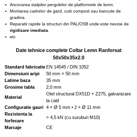
Ancorarea stalpilor pergolelor de platformele de lemn.
Montarea cadrelor de gard, cutii compost sau bancute de
gradina.
Reparatii rapide la structuri din PAL/OSB unde este nevoie de
rigidizare imediata
.
etc
Date tehnice complete Coltar Lemn Ranforsat
50x50x35x2.0
Standard fabricatie
EN 14545 / DIN 1052
Dimensiuni aripi
50 mm × 50 mm
Latime baza
35 mm
Grosime tabla
2,0 mm
Otel structural DX51D + Z275, galvanizare
Material
la cald
Configuratie gauri
4 × Ø 5 mm • 2 × Ø 11 mm
Rezistenta la
> 4,5 kN (cu suruburi M10)
forfecare
Marcaje
CE