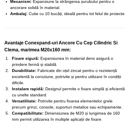
Mecanism:
Expansiune la strângerea șurubului pentru o
ancorare solidă în material.
Ambalaj:
Cutie cu 10 bucăți, ideală pentru tot felul de proiecte
Avantaje Conexpand-uri Ancore Cu Cep Cilindric Si
Clema, marimea M20x160 mm:
Fixare sigură:
Expansiunea în material dens asigură o
prindere fermă și stabilă.
Durabilitate:
Fabricate din oțel zincat pentru o rezistență
excelentă la coroziune, potrivite și pentru utilizare în condiții
dificile.
Instalare rapidă:
Designul permite o fixare simplă și eficientă
cu unelte standard.
Versatilitate:
Potrivite pentru fixarea elementelor grele
precum grinzi, console, suporturi metalice sau echipamente.
Compatibilitate:
Dimensiunea de M20 și lungimea de 160
mm permit utilizarea în multiple aplicații de fixare.