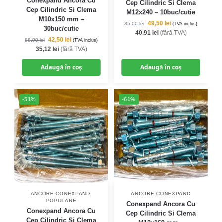
Conexpand Ancora Cu
Cep Cilindric Si Clema
Cep Cilindric Si Clema
M12x240 – 10buc/cutie
M10x150 mm –
49,50
lei
85,00
lei
(TVA inclus)
30buc/cutie
40,91
lei
(fără TVA)
42,50
lei
88,00
lei
(TVA inclus)
35,12
lei
(fără TVA)
Adaugă în coș
Adaugă în coș
-51%
-61%
ANCORE CONEXPAND
,
ANCORE CONEXPAND
POPULARE
Conexpand Ancora Cu
Conexpand Ancora Cu
Cep Cilindric Si Clema
Cep Cilindric Si Clema