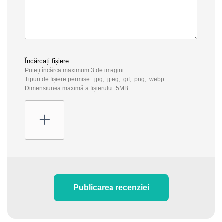
Încărcați fișiere:
Puteți încărca maximum 3 de imagini.
Tipuri de fișiere permise: .jpg, .jpeg, .gif, .png, .webp.
Dimensiunea maximă a fișierului: 5MB.
Publicarea recenziei