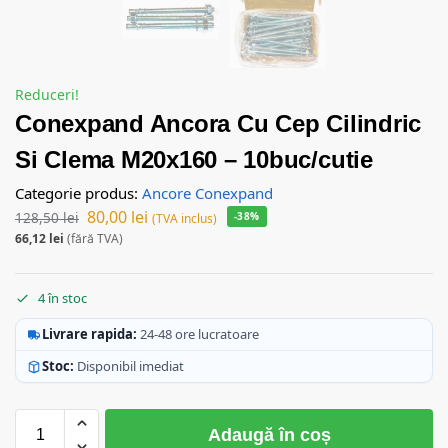
Reduceri!
Conexpand Ancora Cu Cep Cilindric
Si Clema M20x160 – 10buc/cutie
Categorie produs:
Ancore Conexpand
80,00
lei
128,50
lei
-38%
(TVA inclus)
66,12
lei
(fără TVA)
4 în stoc
Livrare rapida:
24-48 ore lucratoare
Stoc:
Disponibil imediat
Adaugă în coș