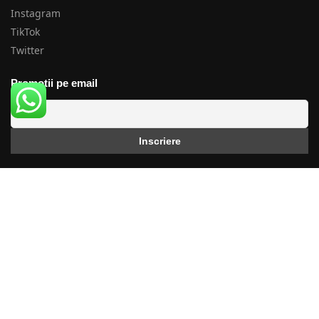
Instagram
TikTok
Twitter
Promotii pe email
Calitate Garantata
★★★★★
Calitate produse la raport excelent calitate/pret, certificat de
conformitate incarcat la majoritatea produselor, suport
complet! Vezi
recenzii
Catalog produse