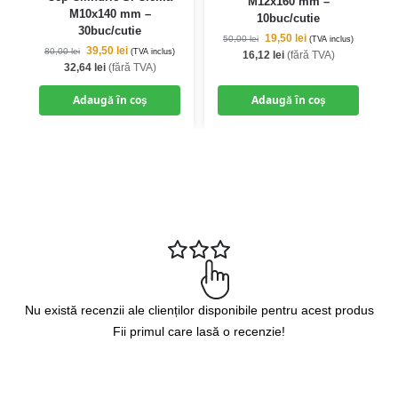
M12x160 mm –
M10x140 mm –
10buc/cutie
30buc/cutie
19,50
lei
50,00
lei
(TVA inclus)
39,50
lei
80,00
lei
(TVA inclus)
16,12
lei
(fără TVA)
32,64
lei
(fără TVA)
Adaugă în coș
Adaugă în coș
Nu există recenzii ale clienților disponibile pentru acest produs
Fii primul care lasă o recenzie!