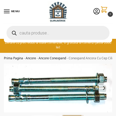
MENIU
0
Preturile excelente vin in plus cu promotia saptamanii: ⚡ 5% extra
reducere la comenzile peste 300 lei! adauga cuponul ‘FIDSUR’ la
finalizare!
Livrare cu pret redus la toate comenzile, si gratuita la comenzi peste 2000
lei!
Prima Pagina
-
Ancore
-
Ancore Conexpand
-
Conexpand Ancora Cu Cep Cilind