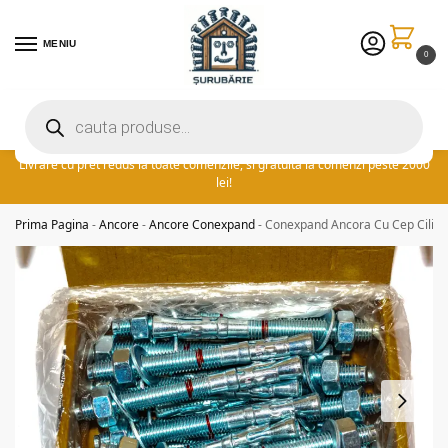
MENIU
0
Preturile excelente vin in plus cu promotia saptamanii: ⚡ 5% extra
reducere la comenzile peste 300 lei! adauga cuponul ‘FIDSUR’ la
finalizare!
Livrare cu pret redus la toate comenzile, si gratuita la comenzi peste 2000
lei!
Prima Pagina
-
Ancore
-
Ancore Conexpand
-
Conexpand Ancora Cu Cep Cilind