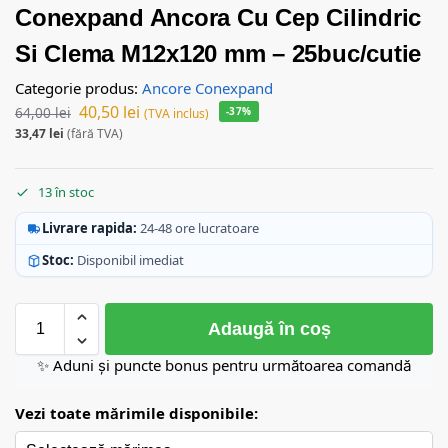
Conexpand Ancora Cu Cep Cilindric
Si Clema M12x120 mm – 25buc/cutie
Categorie produs:
Ancore Conexpand
40,50
lei
64,00
lei
-37%
(TVA inclus)
33,47
lei
(fără TVA)
13 în stoc
Livrare rapida:
24-48 ore lucratoare
Stoc:
Disponibil imediat
Adaugă în coș
✨ Aduni și puncte bonus pentru următoarea comandă
Vezi toate mărimile disponibile: