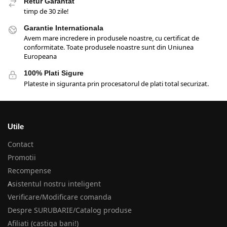
Retur Garantat
timp de 30 zile!
Garantie Internationala
Avem mare incredere in produsele noastre, cu certificat de
conformitate. Toate produsele noastre sunt din Uniunea
Europeana
100% Plati Sigure
Plateste in siguranta prin procesatorul de plati total securizat.
Utile
Contact
Promotii
Recompense
A
sistentul nostru inteligent
Verificare/Modificare comanda
Despre SURUBARIE/Catalog produse
Afiliati (castiga bani!)