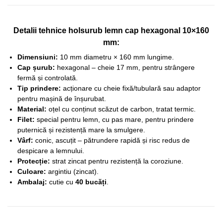
Detalii tehnice holsurub lemn cap hexagonal 10×160
mm:
Dimensiuni:
10 mm diametru × 160 mm lungime.
Cap șurub:
hexagonal – cheie 17 mm, pentru strângere
fermă și controlată.
Tip prindere:
acționare cu cheie fixă/tubulară sau adaptor
pentru mașină de înșurubat.
Material:
oțel cu conținut scăzut de carbon, tratat termic.
Filet:
special pentru lemn, cu pas mare, pentru prindere
puternică și rezistență mare la smulgere.
Vârf:
conic, ascuțit – pătrundere rapidă și risc redus de
despicare a lemnului.
Protecție:
strat zincat pentru rezistență la coroziune.
Culoare:
argintiu (zincat).
Ambalaj:
cutie cu
40 bucăți
.