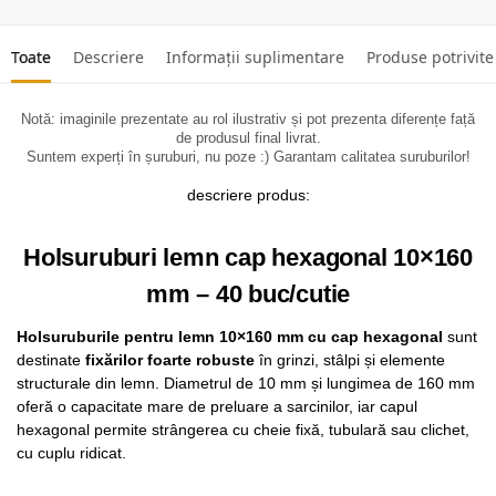
Toate
Descriere
Informații suplimentare
Produse potrivite
Notă: imaginile prezentate au rol ilustrativ și pot prezenta diferențe față
de produsul final livrat.
Suntem experți în șuruburi, nu poze :) Garantam calitatea suruburilor!
descriere produs:
Holsuruburi lemn cap hexagonal 10×160
mm – 40 buc/cutie
Holsuruburile pentru lemn 10×160 mm cu cap hexagonal
sunt
destinate
fixărilor foarte robuste
în grinzi, stâlpi și elemente
structurale din lemn. Diametrul de 10 mm și lungimea de 160 mm
oferă o capacitate mare de preluare a sarcinilor, iar capul
hexagonal permite strângerea cu cheie fixă, tubulară sau clichet,
cu cuplu ridicat.