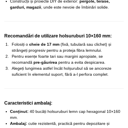
Construcții și proiecte DIY de exterior:
pergole, terase,
garduri, magazii
, unde este nevoie de îmbinări solide.
Recomandări de utilizare holsuruburi 10×160 mm:
Folosiți o
cheie de 17 mm
(fixă, tubulară sau clichet) și
strângeți progresiv pentru a proteja fibra lemnului.
Pentru esențe foarte tari sau margini apropiate, se
recomandă
pre-găurirea
pentru a evita despicarea.
Alegeți lungimea astfel încât holșurubul să se ancoreze
suficient în elementul suport, fără a-l perfora complet.
Caracteristici ambalaj:
Conținut:
40 bucăți holsuruburi lemn cap hexagonal 10×160
mm.
Ambalaj:
cutie rezistentă, practică pentru depozitare și