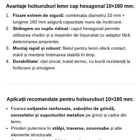
Avantaje holsuruburi lemn cap hexagonal 10×160 mm:
Fixare extrem de sigură:
combinația diametru 10 mm +
lungime 160 mm asigură capacitate mare de încărcare.
Strângere cu cuplu ridicat:
capul hexagonal permite
utilizarea cheilor și a mașinilor de înșurubat cu adaptor fără
deteriorarea amprentei.
Montaj rapid și robust:
filetul pentru lemn oferă contact
mărit și menține îmbinarea stabilă în timp.
Durabilitate:
oțel zincat, tratat termic, cu bună rezistență la
forfecare și smulgere.
Aplicații recomandate pentru holsuruburi 10×160 mm:
Fixarea
colțarelor ranforsate, saboților de grindă,
consolelor și suporturilor metalice
pe grinzi și cadre din
lemn.
Prinderi puternice în
stâlpi, traverse, cosoroabe
și alte
elemente structurale.