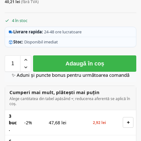
40,21
lei
(fără TVA)
4 în stoc
Livrare rapida:
24-48 ore lucratoare
Stoc:
Disponibil imediat
Adaugă în coș
✨ Aduni și puncte bonus pentru următoarea comandă
Cumperi mai mult, plătești mai puțin
Alege cantitatea din tabel apăsând +; reducerea aferentă se aplică în
coș.
3
+
buc
-2%
47,68
lei
2,92
lei
.