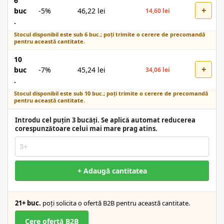
6
+
buc
-5%
46,22
lei
14,60
lei
.
Stocul disponibil este sub 6 buc.; poți trimite o cerere de precomandă
pentru această cantitate.
10
+
buc
-7%
45,24
lei
34,06
lei
.
Stocul disponibil este sub 10 buc.; poți trimite o cerere de precomandă
pentru această cantitate.
Introdu cel puțin 3 bucăți. Se aplică automat reducerea
corespunzătoare celui mai mare prag atins.
+ Adaugă cantitatea
21+ buc.
poți solicita o ofertă B2B pentru această cantitate.
Cere ofertă B2B