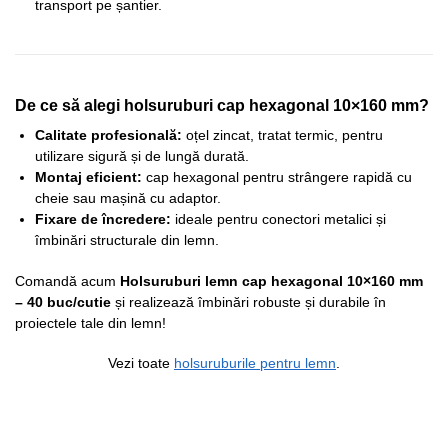
transport pe șantier.
De ce să alegi holsuruburi cap hexagonal 10×160 mm?
Calitate profesională:
oțel zincat, tratat termic, pentru
utilizare sigură și de lungă durată.
Montaj eficient:
cap hexagonal pentru strângere rapidă cu
cheie sau mașină cu adaptor.
Fixare de încredere:
ideale pentru conectori metalici și
îmbinări structurale din lemn.
Comandă acum
Holsuruburi lemn cap hexagonal 10×160 mm
– 40 buc/cutie
și realizează îmbinări robuste și durabile în
proiectele tale din lemn!
Vezi toate
holsuruburile pentru lemn
.