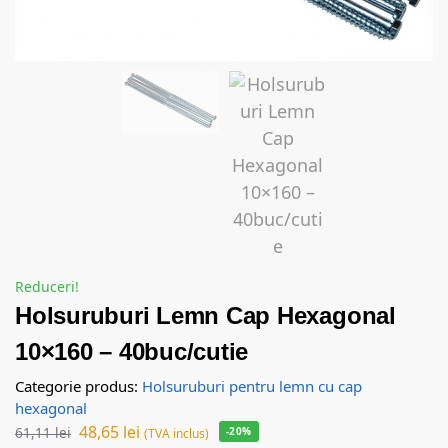
Reduceri!
Holsuruburi Lemn Cap Hexagonal
10×160 – 40buc/cutie
Categorie produs:
Holsuruburi pentru lemn cu cap
hexagonal
48,65
lei
61,11
lei
-20%
(TVA inclus)