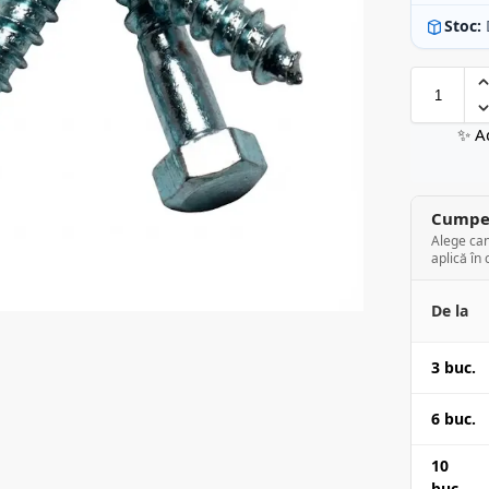
Stoc:
✨ A
Cumper
Alege can
aplică în 
De la
3 buc.
6 buc.
10
buc.