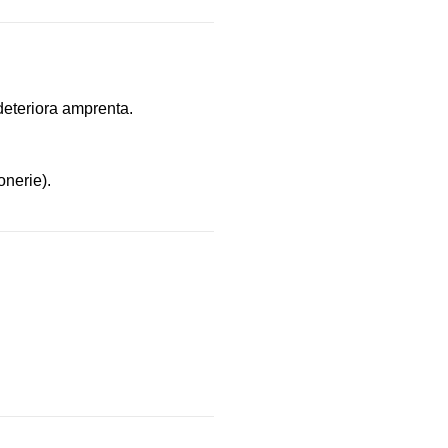
deteriora amprenta.
onerie).