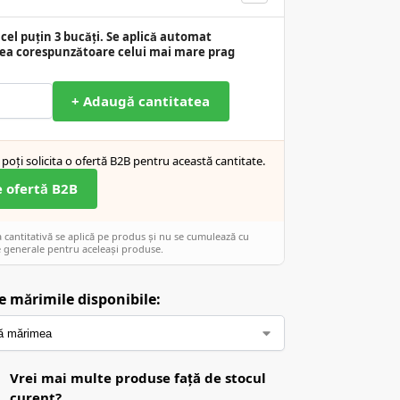
cel puțin 3 bucăți. Se aplică automat
ea corespunzătoare celui mai mare prag
+ Adaugă cantitatea
poți solicita o ofertă B2B pentru această cantitate.
e ofertă B2B
cantitativă se aplică pe produs și nu se cumulează cu
 generale pentru aceleași produse.
e mărimile disponibile:
Vrei mai multe produse față de stocul
curent?