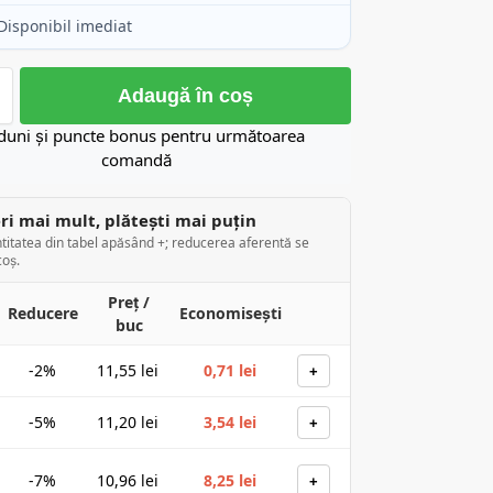
Disponibil imediat
Adaugă în coș
duni și puncte bonus pentru următoarea
comandă
i mai mult, plătești mai puțin
titatea din tabel apăsând +; reducerea aferentă se
coș.
Preț /
Reducere
Economisești
buc
-2%
11,55
lei
0,71
lei
+
-5%
11,20
lei
3,54
lei
+
-7%
10,96
lei
8,25
lei
+