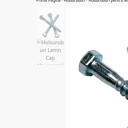
Prima Pagina
-
Holsuruburi
-
Holsuruburi pentru l