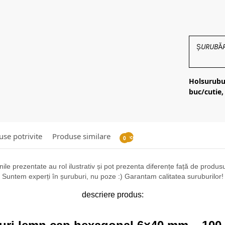
ȘURUBĂRIE
Holsurubu
buc/cutie,
se potrivite
Produse similare
Recenzii
0
ile prezentate au rol ilustrativ și pot prezenta diferențe față de produsul 
Suntem experți în șuruburi, nu poze :) Garantam calitatea suruburilor!
descriere produs: