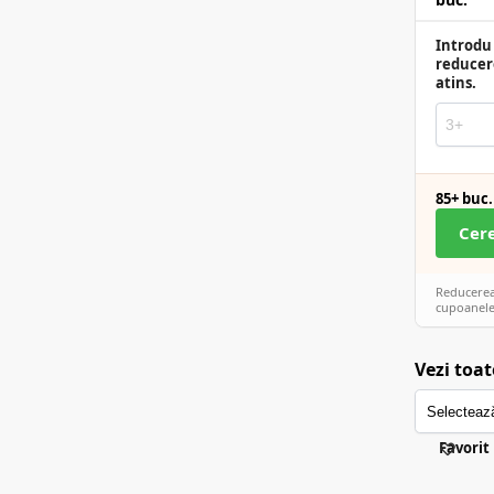
Introdu 
reducer
atins.
85+ buc.
Cer
Reducerea 
cupoanele
Vezi toat
Favorit