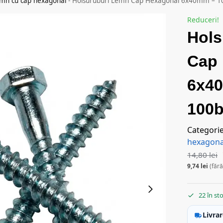
emn cu cap hexagonal
-
Holsuruburi Lemn Cap Hexagonal 6x40mm – 10
Reduceri!
Hols
Cap
6x4
100b
Categori
hexagona
14,80
lei
9,74
lei
(fără
22 în st
Livrar