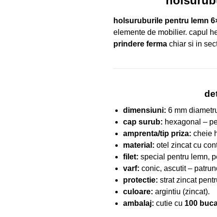
holsurub
holsuruburile pentru lemn 
elemente de mobilier. capul he
prindere ferma
chiar si in sect
de
dimensiuni:
6 mm diametru
cap surub:
hexagonal – per
amprenta/tip priza:
cheie h
material:
otel zincat cu cont
filet:
special pentru lemn, pe
varf:
conic, ascutit – patrun
protectie:
strat zincat pentr
culoare:
argintiu (zincat).
ambalaj:
cutie cu
100 buca