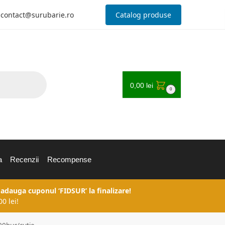
contact@surubarie.ro
Catalog produse
0,00
lei
0
a
Recenzii
Recompense
 adauga cuponul ‘FIDSUR’ la finalizare!
0 lei!