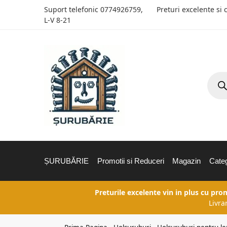
Suport telefonic
0774926759
,
Preturi excelente si 
L-V 8-21
ȘURUBĂRIE
Promotii si Reduceri
Magazin
Categ
Preturile excelente vin in plus cu pro
Livra