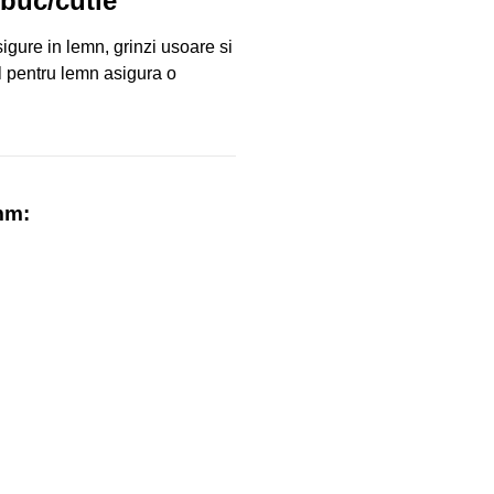
buc/cutie
igure in lemn, grinzi usoare si
l pentru lemn asigura o
mm: