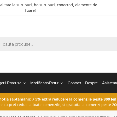
calitate la suruburi, holsuruburi, conectori, elemente de
fixare!
orii Produse
Modificare/Retur
Contact
Despre
Asistent
motia saptamanii: ⚡ 5% extra reducere la comenzile peste 300 lei!
re cu pret redus la toate comenzile, si gratuita la comenzi peste 200