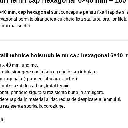
uri lemn cap hexagonal 6×40 mm – 100 
6×40 mm, cap hexagonal
sunt concepute pentru fixari rapide si s
xagonal permite strangerea cu cheie fixa sau tubulara, iar filetu
iuni mai subtiri.
talii tehnice holsurub lemn cap hexagonal 6×40 
 x 40 mm lungime.
mite strangere controlata cu cheie sau tubulare.
exagonala (spanner, tubulara, clichet).
inut scazut de carbon, tratat termic.
ntru prindere sigura si rezistenta buna la smulgere.
dere rapida in material si risc redus de despicare a lemnului.
u rezistenta sporita la coroziune.
ti
.