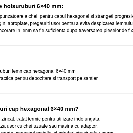
re holsuruburi 6×40 mm:
unzatoare a cheii pentru capul hexagonal si strangeti progresiv
ini apropiate, pregauriti usor pentru a evita despicarea lemnului
ncorare in lemn sa fie suficienta dupa traversarea pieselor de fix
ruburi lemn cap hexagonal 6×40 mm.
ractica pentru depozitare si transport pe santier.
uburi cap hexagonal 6×40 mm?
 zincat, tratat termic pentru utilizare indelungata.
za usor cu chei uzuale sau masina cu adaptor.