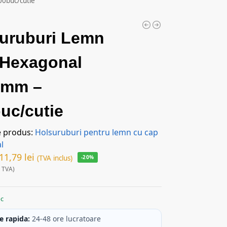
0buc/cutie
uruburi Lemn
 Hexagonal
0mm –
uc/cutie
e produs:
Holsuruburi pentru lemn cu cap
l
11,79
lei
(TVA inclus)
-20%
 TVA)
oc
e rapida:
24-48 ore lucratoare