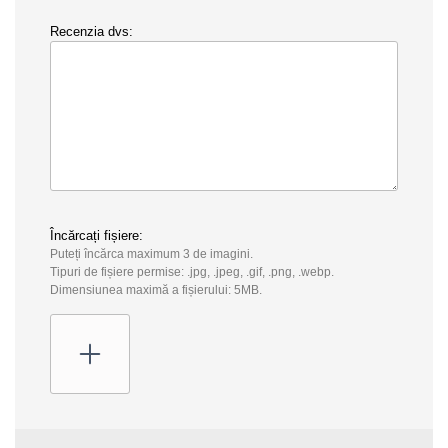
Recenzia dvs:
Încărcați fișiere:
Puteți încărca maximum 3 de imagini.
Tipuri de fișiere permise: .jpg, .jpeg, .gif, .png, .webp.
Dimensiunea maximă a fișierului: 5MB.