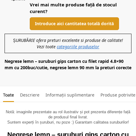
Vrei mai multe produse față de stocul
curent?
Introduce aici cantitatea totală dorită
ȘURUBĂRIE ofera preturi excelente si produse de calitate!
Vezi toate
categoriile produselor
Negrese lemn – suruburi gips carton cu filet rapid 4.8×90
mm cu 200buc/cutie, negrese lemn 90 mm la preturi corecte
Toate
Descriere
Informații suplimentare
Produse potrivite
Notă: imaginile prezentate au rol ilustrativ și pot prezenta diferențe față
de produsul final livrat.
Suntem experți în șuruburi, nu poze :) Garantam calitatea suruburilor!
Negrese lemn – suruburi gips carton cu