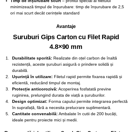
Timp de înșurubare scurt
– profilul special al filetului
minimizează timpul de înșurubare: timp de înșurubare de 2,5
ori mai scurt decât cerințele standard
Avantaje
Suruburi Gips Carton cu Filet Rapid
4.8×90 mm
Durabilitate sporită:
Realizate din oțel carbon de înaltă
rezistență, aceste șuruburi asigură o prindere solidă și
durabilă.
Ușurință în utilizare:
Filetul rapid permite fixarea rapidă și
eficientă, reducând timpul de montaj.
Protecție anticorozivă:
Acoperirea fosfatată previne
ruginirea, prelungind durata de viață a șuruburilor.
Design optimizat:
Forma capului permite integrarea perfectă
în suprafață, fără a necesita prelucrare suplimentară.
Cantitate convenabilă:
Ambalate în cutii de 200 bucăți,
ideale pentru proiecte mici și medii.