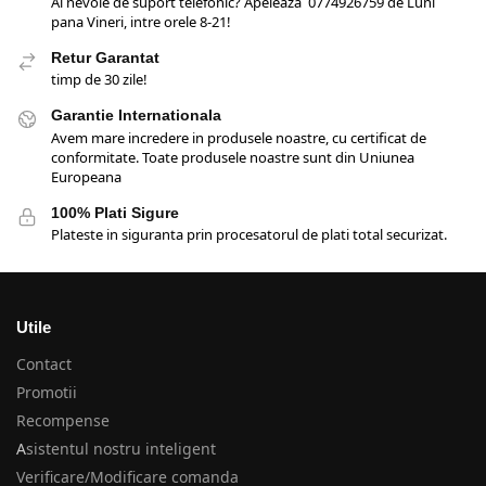
Ai nevoie de suport telefonic? Apeleaza 0774926759 de Luni
pana Vineri, intre orele 8-21!
Retur Garantat
timp de 30 zile!
Garantie Internationala
Avem mare incredere in produsele noastre, cu certificat de
conformitate. Toate produsele noastre sunt din Uniunea
Europeana
100% Plati Sigure
Plateste in siguranta prin procesatorul de plati total securizat.
Utile
Contact
Promotii
Recompense
A
sistentul nostru inteligent
Verificare/Modificare comanda