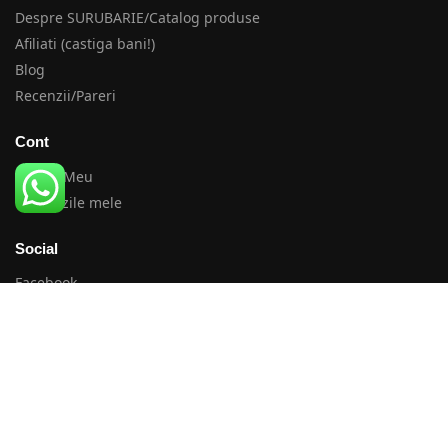
Despre SURUBARIE/Catalog produse
Afiliati (castiga bani!)
Blog
Recenzii/Pareri
Cont
Contul Meu
Comenzile mele
Social
Facebook
Instagram
TikTok
Twitter
Promotii pe email