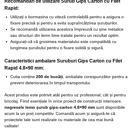
Recomandări de utilizare Surub Gips Carton cu Filet
Rapid:
Utilizați o bormasina cu viteză controlabilă pentru a asigura o
fixare precisă și pentru a evita supraîncălzirea șuruburilor.
Se recomandă utilizarea acestora împreună cu șine metalice
sau structuri din lemn bine tratate pentru un rezultat optim.
Asigurați-vă că grosimea materialului este compatibilă cu
lungimea șurubului pentru o fixare solidă și sigură.
Caracteristici ambalare Suruburi Gips Carton cu Filet
Rapid 4.8×90 mm:
Cutia conține
200 de bucăți
, ambalate corespunzător pentru a
preveni deteriorarea în timpul transportului.
Acest produs este potrivit atât pentru uz profesional, cât și pentru
bricolaj. Fiind esențiale în orice proiect de construcții interioare,
negresele lemn șurub gips-carton 4.8×90 mm
sunt disponibile
acum la un preț competitiv. Comandă acum și asigură-te că
proiectele tale sunt realizate cu materiale de cea mai bună
calitate!