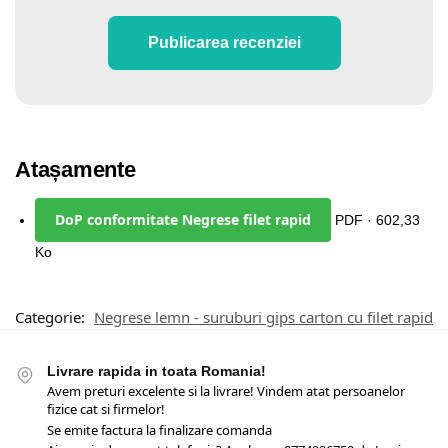
Publicarea recenziei
Atașamente
DoP conformitate Negrese filet rapid
PDF · 602,33
Ko
Categorie:
Negrese lemn - suruburi gips carton cu filet rapid
Livrare rapida in toata Romania!
Avem preturi excelente si la livrare! Vindem atat persoanelor
fizice cat si firmelor!
Se emite factura la finalizare comanda