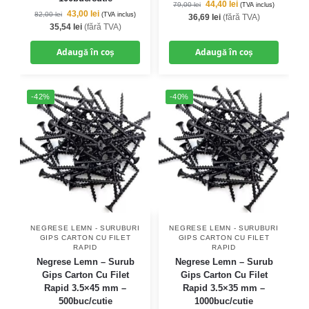
44,40
lei
79,00
lei
(TVA inclus)
43,00
lei
82,00
lei
(TVA inclus)
36,69
lei
(fără TVA)
35,54
lei
(fără TVA)
Adaugă în coș
Adaugă în coș
-42%
-40%
NEGRESE LEMN - SURUBURI
NEGRESE LEMN - SURUBURI
GIPS CARTON CU FILET
GIPS CARTON CU FILET
RAPID
RAPID
Negrese Lemn – Surub
Negrese Lemn – Surub
Gips Carton Cu Filet
Gips Carton Cu Filet
Rapid 3.5×45 mm –
Rapid 3.5×35 mm –
500buc/cutie
1000buc/cutie