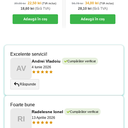
22,50
lei
34,00
lei
39,00
lei
56,78
lei
(TVA inclus)
(TVA inclus)
18,60
lei
(fără TVA)
28,10
lei
(fără TVA)
Adaugă în coș
Adaugă în coș
Excelente servicii!
Andrei Vladoiu
Cumpărător verificat
AV
4 Iunie 2026
Răspunde
Foarte bune
Radelesne Ionel
Cumpărător verificat
RI
13 Aprilie 2026