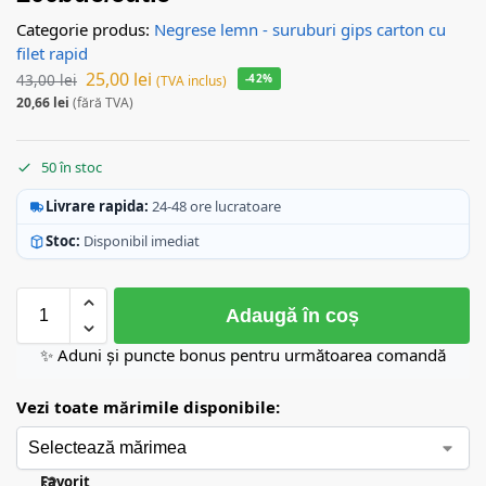
Categorie produs:
Negrese lemn - suruburi gips carton cu
filet rapid
25,00
lei
43,00
lei
-42%
(TVA inclus)
20,66
lei
(fără TVA)
50 în stoc
Livrare rapida:
24-48 ore lucratoare
Stoc:
Disponibil imediat
Adaugă în coș
✨ Aduni și puncte bonus pentru următoarea comandă
Vezi toate mărimile disponibile:
Favorit