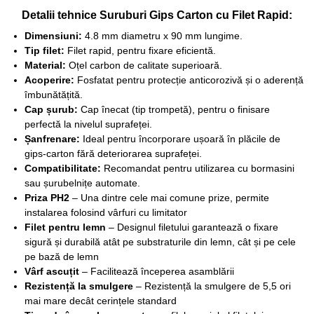
Detalii tehnice Suruburi Gips Carton cu Filet Rapid:
Dimensiuni:
4.8 mm diametru x 90 mm lungime.
Tip filet:
Filet rapid, pentru fixare eficientă.
Material:
Oțel carbon de calitate superioară.
Acoperire:
Fosfatat pentru protecție anticorozivă și o aderență
îmbunătățită.
Cap șurub:
Cap înecat (tip trompetă), pentru o finisare
perfectă la nivelul suprafeței.
Șanfrenare:
Ideal pentru încorporare ușoară în plăcile de
gips-carton fără deteriorarea suprafeței.
Compatibilitate:
Recomandat pentru utilizarea cu bormasini
sau șurubelnițe automate.
Priza PH2
– Una dintre cele mai comune prize, permite
instalarea folosind vârfuri cu limitator
Filet pentru lemn
– Designul filetului garantează o fixare
sigură și durabilă atât pe substraturile din lemn, cât și pe cele
pe bază de lemn
Vârf ascuțit
– Facilitează începerea asamblării
Rezistență la smulgere
– Rezistență la smulgere de 5,5 ori
mai mare decât cerințele standard