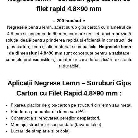
filet rapid 4.8×90 mm
– 200 buc/cutie
Negresele pentru lemn, acest surub gips carton cu diametrul de
4.8 mm si lungimea de 90 mm, care are un filet rapid reprezintă
soluția ideală pentru prinderea rapidă și eficientă în construcții de
gips-carton, lemn și alte materiale compatibile.
Negresele lemn
de dimensiuni 4.8×90 mm
sunt concepute pentru a satisface
cerințele profesioniștilor și amatorilor care doresc fixări rezistente
și durabile.
Aplicații Negrese Lemn – Suruburi Gips
Carton cu Filet Rapid 4.8×90 mm :
Fixarea plăcilor de gips-carton pe structuri din lemn sau metal.
Prinderea panourilor din lemn sau PAL.
Construcția și renovarea pereților despărțitori.
Montajul structurilor suspendate (tavane false).
Lucrări de tâmplărie și bricolaj.