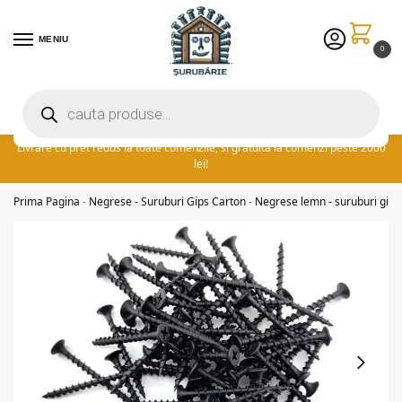
MENIU
0
Preturile excelente vin in plus cu promotia saptamanii: ⚡ 5% extra
reducere la comenzile peste 300 lei! adauga cuponul ‘FIDSUR’ la
finalizare!
Livrare cu pret redus la toate comenzile, si gratuita la comenzi peste 2000
lei!
Prima Pagina
-
Negrese - Suruburi Gips Carton
-
Negrese lemn - suruburi gips c