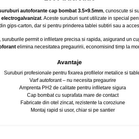
suruburi autoforante cap bombat 3.5×9.5mm
, cunoscute si 
 electrogalvanizat
. Aceste suruburi sunt utilizate in special pe
 din gips-carton, dar si pentru prinderea tablei subtiri sau a acces
, suruburile permit o infiletare precisa si rapida, asigurand un c
oforant
elimina necesitatea pregauririi, economisind timp la monta
Avantaje
Suruburi profesionale pentru fixarea profilelor metalice si tabl
Varf autoforant – nu necesita pregaurire
Amprenta PH2 de calitate pentru infiletare sigura
Cap bombat cu suprafata mare de contact
Fabricate din otel zincat, rezistente la coroziune
Montaj rapid si usor, chiar si pe santier