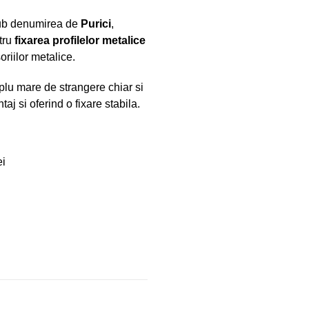
sub denumirea de
Purici
,
ntru
fixarea profilelor metalice
oriilor metalice.
uplu mare de strangere chiar si
j si oferind o fixare stabila.
ei