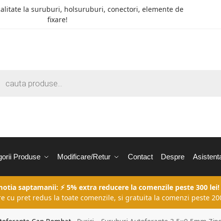
calitate la suruburi, holsuruburi, conectori, elemente de
fixare!
orii Produse
Modificare/Retur
Contact
Despre
Asistent
motia saptamanii: ⚡ 5% extra reducere la comenzile peste 300 lei!
re cu pret redus la toate comenzile, si gratuita la comenzi peste 200