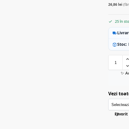
26,86
lei
(fă
25 în st
Livrar
Stoc:
✨ A
Vezi toat
Favorit