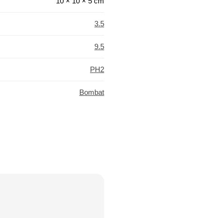
10 × 10 × 5 cm
3.5
9.5
PH2
Bombat