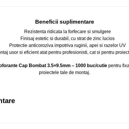
Beneficii suplimentare
Rezistenta ridicata la forfecare si smulgere
Finisaj estetic si durabil, cu strat de zinc lucios
Protectie anticoroziva impotriva ruginii, apei si razelor UV
taj usor si eficient atat pentru profesionisti, cat si pentru proie
toforante Cap Bombat 3.5×9.5mm – 1000 buc/cutie
pentru fixa
proiectele tale de montaj.
ntare