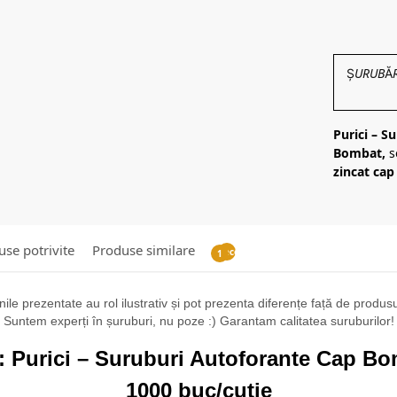
ȘURUBĂRIE
Purici – S
Bombat,
s
zincat ca
se potrivite
Produse similare
Recenzii
1
ile prezentate au rol ilustrativ și pot prezenta diferențe față de produsul 
Suntem experți în șuruburi, nu poze :) Garantam calitatea suruburilor!
: Purici – Suruburi Autoforante Cap B
1000 buc/cutie