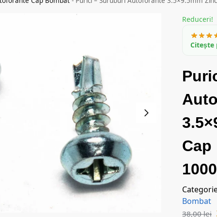
utoforante Cap Bombat
-
Purici – Suruburi Autoforante 3.5×9.5mm Zin
Reduceri!
Citește 
Puri
Auto
3.5×
Cap
1000
Categori
Bombat
38,00
lei