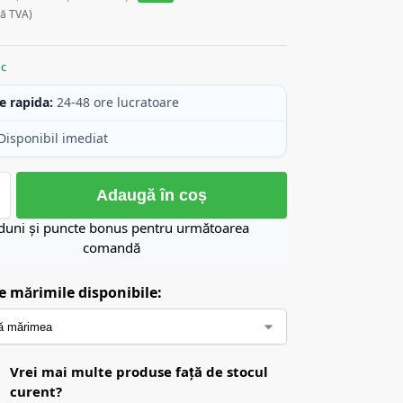
ră TVA)
oc
e rapida:
24-48 ore lucratoare
Disponibil imediat
Adaugă în coș
duni și puncte bonus pentru următoarea
comandă
e mărimile disponibile:
Vrei mai multe produse față de stocul
curent?