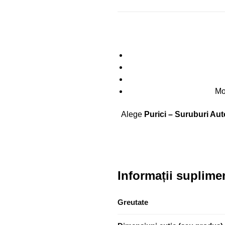
Mon
Alege
Purici – Suruburi Au
Informații suplime
Greutate