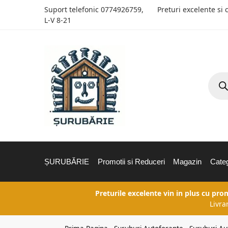
Suport telefonic
0774926759
,
Preturi excelente si 
L-V 8-21
ȘURUBĂRIE
Promotii si Reduceri
Magazin
Categ
Preturile excelente vin in plus cu pro
Livra