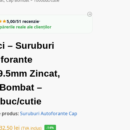
cat, Cap Bombat – 1000buc/cutie
5,00/5
1 recenzie
•
părerile reale ale clienților
ci – Suruburi
forante
9.5mm Zincat,
 Bombat –
buc/cutie
e produs:
Suruburi Autoforante Cap
32,50
lei
(TVA inclus)
-14%