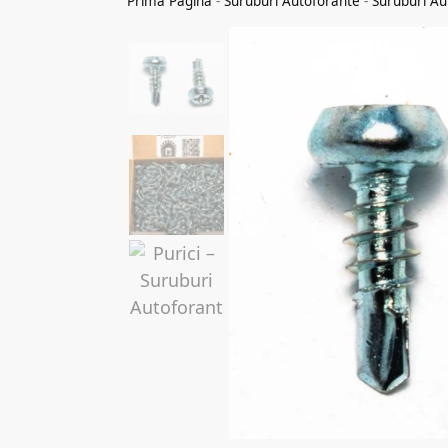
Prima Pagina
-
Suruburi Autoforante
-
Suruburi A