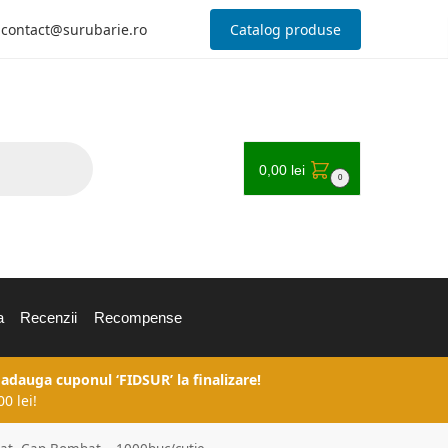
contact@surubarie.ro
Catalog produse
0,00
lei
0
a
Recenzii
Recompense
 adauga cuponul ‘FIDSUR’ la finalizare!
0 lei!