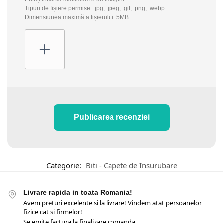
Tipuri de fișiere permise: .jpg, .jpeg, .gif, .png, .webp.
Dimensiunea maximă a fișierului: 5MB.
Publicarea recenziei
Categorie:
Biti - Capete de Insurubare
Livrare rapida in toata Romania!
Avem preturi excelente si la livrare! Vindem atat persoanelor
fizice cat si firmelor!
Se emite factura la finalizare comanda