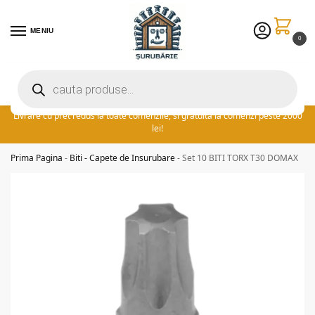
MENIU
0
Preturile excelente vin in plus cu promotia saptamanii: ⚡ 5% extra
reducere la comenzile peste 300 lei! adauga cuponul ‘FIDSUR’ la
finalizare!
Livrare cu pret redus la toate comenzile, si gratuita la comenzi peste 2000
lei!
Prima Pagina
-
Biti - Capete de Insurubare
-
Set 10 BITI TORX T30 DOMAX