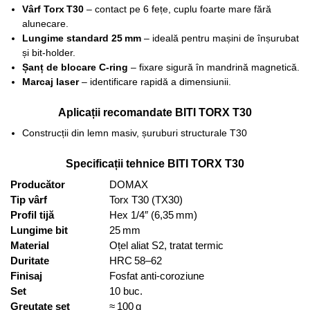
Vârf Torx T30
– contact pe 6 fețe, cuplu foarte mare fără
alunecare.
Lungime standard 25 mm
– ideală pentru mașini de înșurubat
și bit‑holder.
Șanț de blocare C‑ring
– fixare sigură în mandrină magnetică.
Marcaj laser
– identificare rapidă a dimensiunii.
Aplicații recomandate BITI TORX T30
Construcții din lemn masiv, șuruburi structurale T30
Specificații tehnice BITI TORX T30
Producător
DOMAX
Tip vârf
Torx T30 (TX30)
Profil tijă
Hex 1/4″ (6,35 mm)
Lungime bit
25 mm
Material
Oțel aliat S2, tratat termic
Duritate
HRC 58–62
Finisaj
Fosfat anti‑coroziune
Set
10 buc.
Greutate set
≈ 100 g