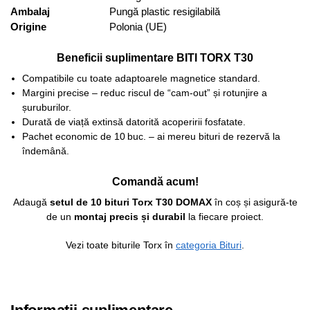
Ambalaj
Pungă plastic resigilabilă
Origine
Polonia (UE)
Beneficii suplimentare BITI TORX T30
Compatibile cu toate adaptoarele magnetice standard.
Margini precise – reduc riscul de “cam‑out” și rotunjire a
șuruburilor.
Durată de viață extinsă datorită acoperirii fosfatate.
Pachet economic de 10 buc. – ai mereu bituri de rezervă la
îndemână.
Comandă acum!
Adaugă
setul de 10 bituri Torx T30 DOMAX
în coș și asigură‑te
de un
montaj precis și durabil
la fiecare proiect.
Vezi toate biturile Torx în
categoria Bituri
.