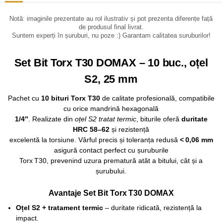
Notă: imaginile prezentate au rol ilustrativ și pot prezenta diferențe față
de produsul final livrat.
Suntem experți în șuruburi, nu poze :) Garantam calitatea suruburilor!
Set Bit Torx T30 DOMAX – 10 buc., oțel
S2, 25 mm
Pachet cu
10 bituri Torx T30
de calitate profesională, compatibile
cu orice mandrină hexagonală
1/4″
. Realizate din
oțel S2 tratat termic
, biturile oferă
duritate
HRC 58–62
și rezistență
excelentă la torsiune. Vârful precis și toleranța redusă
< 0,06 mm
asigură contact perfect cu șuruburile
Torx T30, prevenind uzura prematură atât a bitului, cât și a
șurubului.
Avantaje Set Bit Torx T30 DOMAX
Oțel S2 + tratament termic
– duritate ridicată, rezistență la
impact.