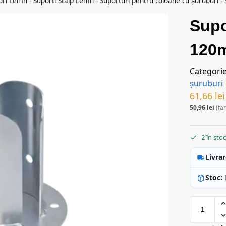
ori Lemn
-
Suporti Stalp Lemn
-
Suporturi pentru coloane cu șuruburi
-
Supo
120
Categori
șuruburi
61,66
lei
50,96
lei
(fă
2 în sto
Livrar
Stoc: