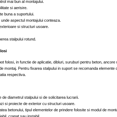
trol mai bun al montajului.
itate si aerisire.
ate buna a suportului.
e unde aspectul montajului conteaza.
exterioare si structuri usoare.
erea stalpului rotund.
losi
ot folosi, in functie de aplicatie, dibluri, suruburi pentru beton, anco
de montaj. Pentru fixarea stalpului in suport se recomanda elemente d
catia respectiva.
 de diametrul stalpului si de solicitarea lucrarii.
nzi si proiecte de exterior cu structuri usoare.
atea betonului, tipul elementelor de prindere folosite si modul de monta
bil, crapat sau instabil.