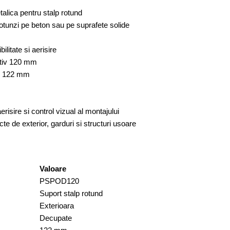
alica pentru stalp rotund
otunzi pe beton sau pe suprafete solide
ilitate si aerisire
tiv 120 mm
122 mm
aerisire si control vizual al montajului
te de exterior, garduri si structuri usoare
Valoare
PSPOD120
Suport stalp rotund
Exterioara
Decupate