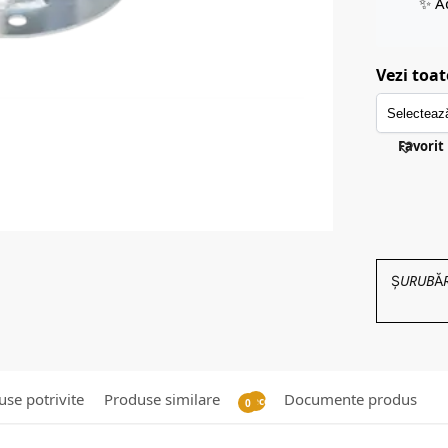
✨ A
Vezi toat
Favorit
ȘURUBĂRIE
se potrivite
Produse similare
Documente produs
Recenzii
0