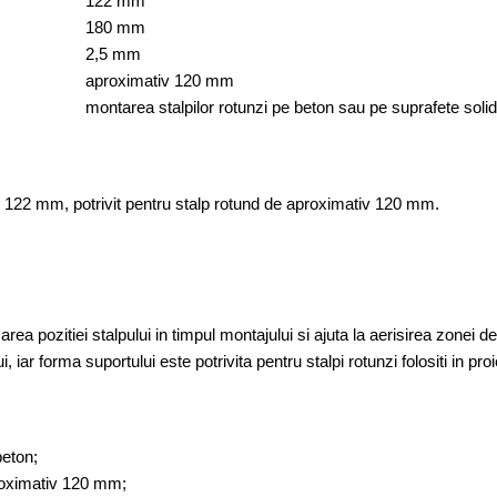
122 mm
180 mm
2,5 mm
aproximativ 120 mm
montarea stalpilor rotunzi pe beton sau pe suprafete soli
122 mm, potrivit pentru stalp rotund de aproximativ 120 mm.
rea pozitiei stalpului in timpul montajului si ajuta la aerisirea zonei d
i, iar forma suportului este potrivita pentru stalpi rotunzi folositi in pro
beton;
proximativ 120 mm;