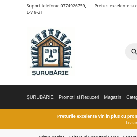
Suport telefonic
0774926759
,
Preturi excelente si 
L-V 8-21
ȘURUBĂRIE
Promotii si Reduceri
Magazin
Categ
Preturile excelente vin in plus cu pro
Livra