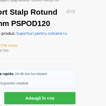
Suport Stalp Rotund 120mm PSPOD120
rt Stalp Rotund
mm PSPOD120
e produs:
Suporturi pentru coloane cu
(TVA inclus)
ră TVA)
c
e rapida:
24-48 ore lucratoare
Disponibil imediat
Adaugă în coș