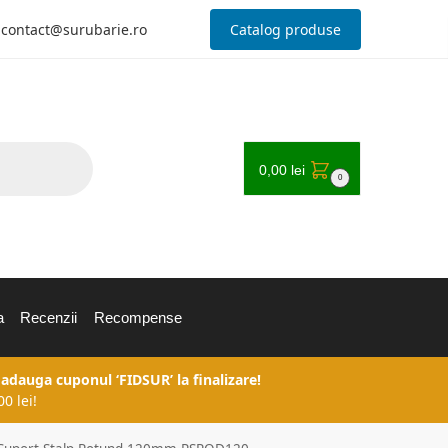
contact@surubarie.ro
Catalog produse
0,00
lei
0
a
Recenzii
Recompense
 adauga cuponul ‘FIDSUR’ la finalizare!
0 lei!