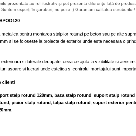
ile prezentate au rol ilustrativ și pot prezenta diferențe față de produsul 
Suntem experți în șuruburi, nu poze :) Garantam calitatea suruburilor!
PSPOD120
talica pentru montarea stalpilor rotunzi pe beton sau pe alte suprafe
 mm si se foloseste la proiecte de exterior unde este necesara o prinde
rioara si laterale decupate, ceea ce ajuta la vizibilitate si aerisire.
turi usoare si lucrari unde estetica si controlul montajului sunt import
 clienti
port stalp rotund 120mm
,
baza stalp rotund
,
suport stalp rotund
otund
,
picior stalp rotund
,
talpa stalp rotund
,
suport exterior pent
120mm
.