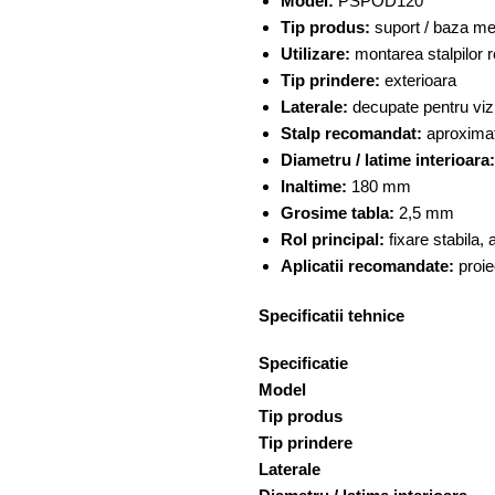
Model:
PSPOD120
Tip produs:
suport / baza met
Utilizare:
montarea stalpilor r
Tip prindere:
exterioara
Laterale:
decupate pentru vizib
Stalp recomandat:
aproxima
Diametru / latime interioara:
Inaltime:
180 mm
Grosime tabla:
2,5 mm
Rol principal:
fixare stabila, 
Aplicatii recomandate:
proiec
Specificatii tehnice
Specificatie
Model
Tip produs
Tip prindere
Laterale