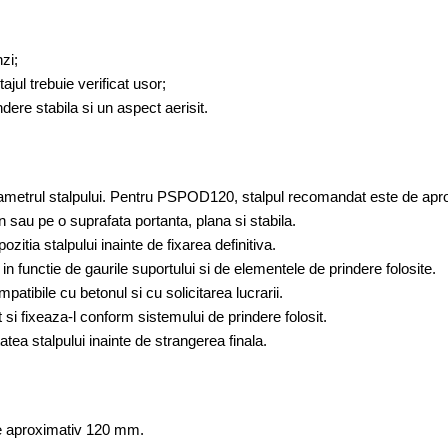
zi;
jul trebuie verificat usor;
ndere stabila si un aspect aerisit.
diametrul stalpului. Pentru PSPOD120, stalpul recomandat este de ap
 sau pe o suprafata portanta, plana si stabila.
pozitia stalpului inainte de fixarea definitiva.
n functie de gaurile suportului si de elementele de prindere folosite.
tibile cu betonul si cu solicitarea lucrarii.
t si fixeaza-l conform sistemului de prindere folosit.
itatea stalpului inainte de strangerea finala.
 de aproximativ 120 mm.