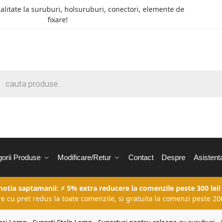
calitate la suruburi, holsuruburi, conectori, elemente de
fixare!
orii Produse
Modificare/Retur
Contact
Despre
Asistent
motia saptamanii: ⚡ 5% extra reducere la comenzile peste 300 lei!
re cu pret redus la toate comenzile, si gratuita la comenzi peste 200