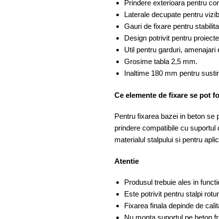
Prindere exterioara pentru con
Laterale decupate pentru vizibil
Gauri de fixare pentru stabilit
Design potrivit pentru proiect
Util pentru garduri, amenajari 
Grosime tabla 2,5 mm.
Inaltime 180 mm pentru sustin
Ce elemente de fixare se pot fo
Pentru fixarea bazei in beton se p
prindere compatibile cu suportul 
materialul stalpului si pentru apli
Atentie
Produsul trebuie ales in functie
Este potrivit pentru stalpi rotu
Fixarea finala depinde de calit
Nu monta suportul pe beton fria