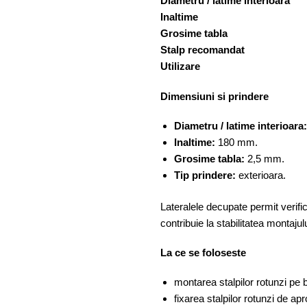
Diametru / latime interioara
Inaltime
Grosime tabla
Stalp recomandat
Utilizare
Dimensiuni si prindere
Diametru / latime interioara:
Inaltime:
180 mm.
Grosime tabla:
2,5 mm.
Tip prindere:
exterioara.
Lateralele decupate permit verifica
contribuie la stabilitatea montajulu
La ce se foloseste
montarea stalpilor rotunzi pe 
fixarea stalpilor rotunzi de a