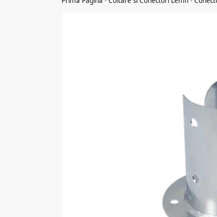
Prima Pagina
-
Coltare si Conectori Lemn
-
Conect