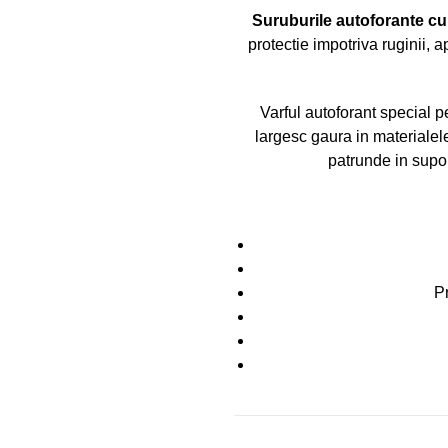
Suruburile autoforante cu
protectie impotriva ruginii, 
Varful autoforant special p
largesc gaura in materialele
patrunde in suport
Pr