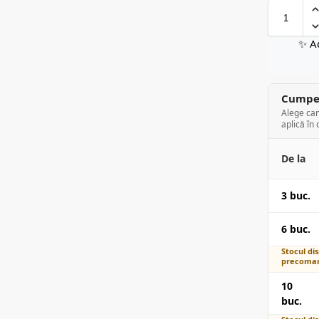
✨ A
Cumper
Alege can
aplică în 
De la
3 buc.
6 buc.
Stocul dis
precoman
10
buc.