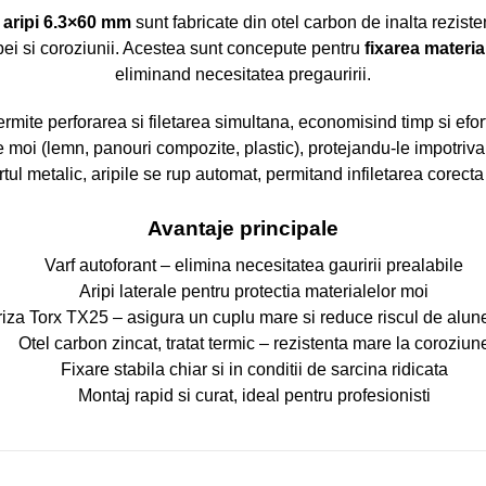
 aripi 6.3×60 mm
sunt fabricate din otel carbon de inalta reziste
apei si coroziunii. Acestea sunt concepute pentru
fixarea materia
eliminand necesitatea pregauririi.
ermite perforarea si filetarea simultana, economisind timp si efor
 moi (lemn, panouri compozite, plastic), protejandu-le impotriva 
ul metalic, aripile se rup automat, permitand infiletarea corecta 
Avantaje principale
Varf autoforant – elimina necesitatea gauririi prealabile
Aripi laterale pentru protectia materialelor moi
iza Torx TX25 – asigura un cuplu mare si reduce riscul de alun
Otel carbon zincat, tratat termic – rezistenta mare la coroziun
Fixare stabila chiar si in conditii de sarcina ridicata
Montaj rapid si curat, ideal pentru profesionisti