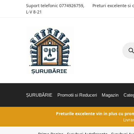
Suport telefonic
0774926759
,
Preturi excelente si 
L-V 8-21
ȘURUBĂRIE
Promotii si Reduceri
Magazin
Categ
Preturile excelente vin in plus cu pro
Livra