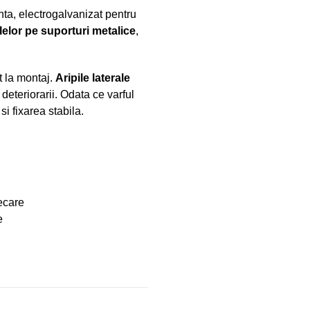
nta, electrogalvanizat pentru
lelor pe suporturi metalice
,
t la montaj.
Aripile laterale
deteriorarii. Odata ce varful
si fixarea stabila.
ecare
e