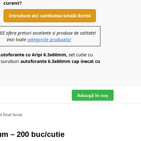
curent?
Introduce aici cantitatea totală dorită
 ofera preturi excelente si produse de calitate!
Vezi toate
categoriile produselor
Autoforante cu Aripi 6.3x60mm,
set cutie cu
i suruburi
autoforante 6.3x60mm cap inecat cu
Adaugă în coș
final livrat.
mm – 200 buc/cutie