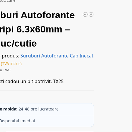
uc/cutie
buri Autoforante
ripi 6.3x60mm –
uc/cutie
e produs:
Suruburi Autoforante Cap Inecat
(TVA inclus)
ră TVA)
ti cadou un bit potrivit, TX25
c
e rapida:
24-48 ore lucratoare
Disponibil imediat