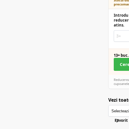
Stocul dis
precoman
Introdu 
reducer
atins.
13+ buc.
Cer
Reducerea 
cupoanele
Vezi toat
Favorit