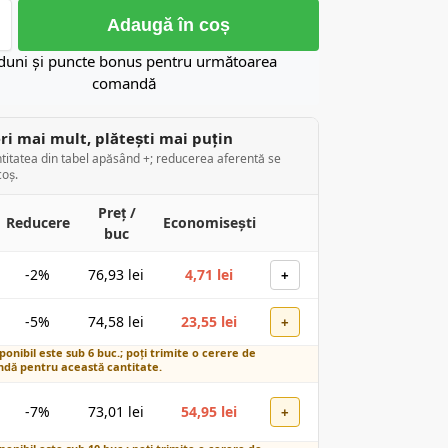
Adaugă în coș
duni și puncte bonus pentru următoarea
comandă
i mai mult, plătești mai puțin
titatea din tabel apăsând +; reducerea aferentă se
coș.
Preț /
Reducere
Economisești
buc
-2%
76,93
lei
4,71
lei
+
-5%
74,58
lei
23,55
lei
+
ponibil este sub 6 buc.; poți trimite o cerere de
dă pentru această cantitate.
-7%
73,01
lei
54,95
lei
+