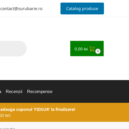
contact@surubarie.ro
Catalog produse
0,00
lei
0
a
Recenzii
Recompense
 adauga cuponul ‘FIDSUR’ la finalizare!
0 lei!