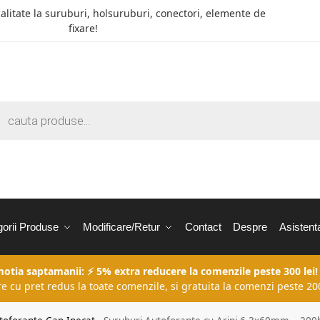
calitate la suruburi, holsuruburi, conectori, elemente de
fixare!
orii Produse
Modificare/Retur
Contact
Despre
Asistent
motia saptamanii: ⚡ 5% extra reducere la comenzile peste 300 lei!
re cu pret redus la toate comenzile, si gratuita la comenzi peste 200