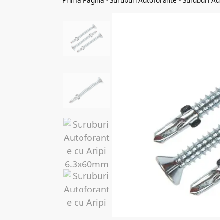
Prima Pagina
-
Suruburi Autoforante
-
Suruburi Au