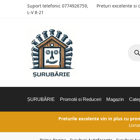
Suport telefonic
0774926759
,
Preturi excelente si 
L-V 8-21
ȘURUBĂRIE
Promotii si Reduceri
Magazin
Categ
Preturile excelente vin in plus cu pro
Livra