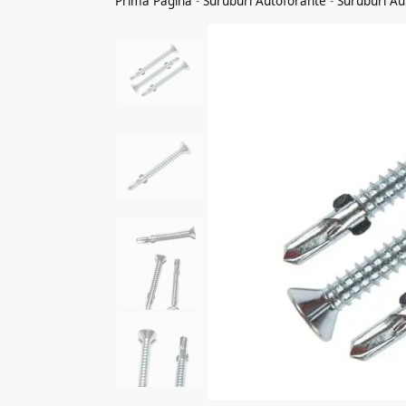
Prima Pagina
-
Suruburi Autoforante
-
Suruburi Au