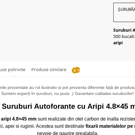
ȘURUBĂRIE
Suruburi 
500 bucat
aripi
se potrivite
Produse similare
Recenzii
0
ile prezentate au rol ilustrativ și pot prezenta diferențe față de produsul 
Suntem experți în șuruburi, nu poze :) Garantam calitatea suruburilor!
 Suruburi Autoforante cu Aripi 4.8×45 
 aripi 4.8×45 mm
sunt realizate din otel carbon de inalta reziste
ii, apei si ruginii. Acestea sunt destinate
fixarii materialelor pe
nevoie de gaurire prealabila.