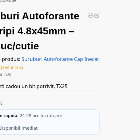
uc/cutie
buri Autoforante
ripi 4.8x45mm –
uc/cutie
e produs:
Suruburi Autoforante Cap Inecat
(TVA inclus)
ră TVA)
ti cadou un bit potrivit, TX25
oc
e rapida:
24-48 ore lucratoare
Disponibil imediat