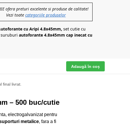
 ofera preturi excelente si produse de calitate!
Vezi toate
categoriile produselor
Autoforante cu Aripi 4.8x45mm,
set cutie cu
i suruburi
autoforante 4.8x45mm cap inecat cu
Adaugă în coș
final livrat.
mm – 500 buc/cutie
nta, electrogalvanizat pentru
 suporturi metalice
, fara a fi