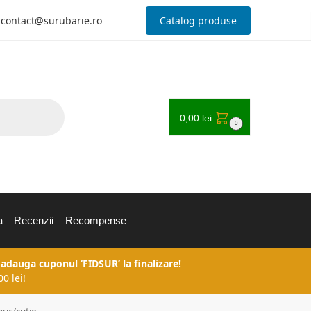
contact@surubarie.ro
Catalog produse
0,00
lei
0
a
Recenzii
Recompense
 adauga cuponul ‘FIDSUR’ la finalizare!
0 lei!