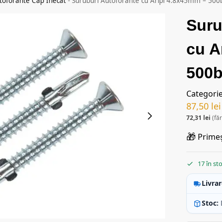
toforante Cap Inecat
-
Suruburi Autoforante cu Aripi 4.8x45mm – 500b
Suru
cu A
500b
Categori
87,50
lei
72,31
lei
(fă
🎁
Primeș
17 în st
Livrar
Stoc: