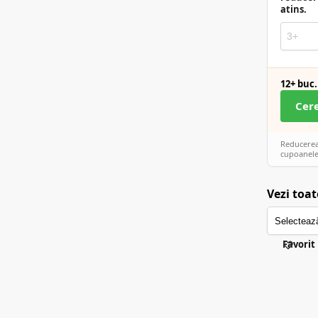
atins.
12+ buc.
Cer
Reducerea 
cupoanele
Vezi toat
Favorit