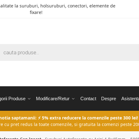
calitate la suruburi, holsuruburi, conectori, elemente de
fixare!
orii Produse
Modificare/Retur
Contact
Despre
Asistent
motia saptamanii: ⚡ 5% extra reducere la comenzile peste 300 lei!
re cu pret redus la toate comenzile, si gratuita la comenzi peste 200