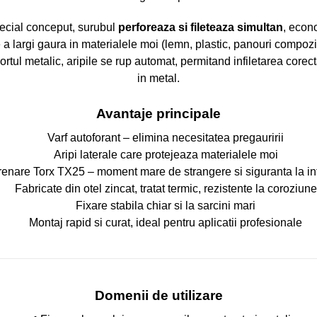
pecial conceput, surubul
perforeaza si fileteaza simultan
, econo
 a largi gaura in materialele moi (lemn, plastic, panouri compozi
rtul metalic, aripile se rup automat, permitand infiletarea corect
in metal.
Avantaje principale
Varf autoforant – elimina necesitatea pregauririi
Aripi laterale care protejeaza materialele moi
renare Torx TX25 – moment mare de strangere si siguranta la inf
Fabricate din otel zincat, tratat termic, rezistente la coroziune
Fixare stabila chiar si la sarcini mari
Montaj rapid si curat, ideal pentru aplicatii profesionale
Domenii de utilizare