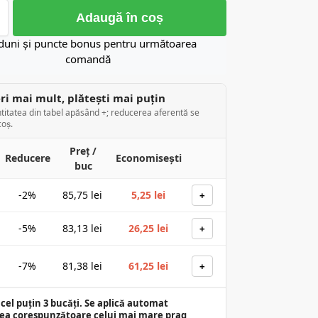
Adaugă în coș
duni și puncte bonus pentru următoarea
comandă
i mai mult, plătești mai puțin
titatea din tabel apăsând +; reducerea aferentă se
coș.
Preț /
Reducere
Economisești
buc
-2%
85,75
lei
5,25
lei
+
-5%
83,13
lei
26,25
lei
+
-7%
81,38
lei
61,25
lei
+
cel puțin 3 bucăți. Se aplică automat
ea corespunzătoare celui mai mare prag