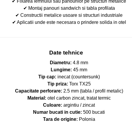
✔ Fixarea lemnului sau panourilor pe structuri metalice
✔ Montaj panouri sandwich si tabla profilata
✔ Constructii metalice usoare si structuri industriale
✔ Aplicatii unde este necesara o prindere solida in otel
Date tehnice
Diametru:
4.8 mm
Lungime:
45 mm
Tip cap:
inecat (countersunk)
Tip priza:
Torx TX25
Capacitate perforare:
2.5 mm (tabla / profil metalic)
Material:
otel carbon zincat, tratat termic
Culoare:
argintiu / zincat
Numar bucati in cutie:
500 bucati
Tara de origine:
Polonia