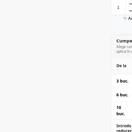
✨ A
Cumper
Alege can
aplică în 
De la
3 buc.
6 buc.
10
buc.
Introdu 
reducer