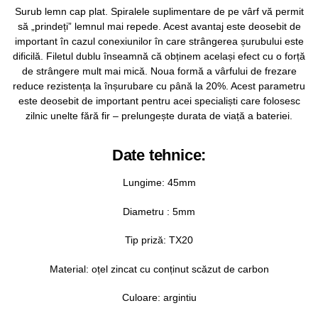
Surub lemn cap plat. Spiralele suplimentare de pe vârf vă permit
să „prindeți” lemnul mai repede. Acest avantaj este deosebit de
important în cazul conexiunilor în care strângerea șurubului este
dificilă. Filetul dublu înseamnă că obținem același efect cu o forță
de strângere mult mai mică. Noua formă a vârfului de frezare
reduce rezistența la înșurubare cu până la 20%. Acest parametru
este deosebit de important pentru acei specialiști care folosesc
zilnic unelte fără fir – prelungește durata de viață a bateriei.
Date tehnice:
Lungime: 45mm
Diametru : 5mm
Tip priză: TX20
Material: oțel zincat cu conținut scăzut de carbon
Culoare: argintiu