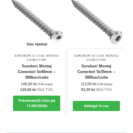
Stoc epuizat
SURUBURI SI CUIE MONTAJ
SURUBURI SI CUIE MONTAJ
CONECTORI
CONECTORI
Suruburi Montaj
Suruburi Montaj
Conectori 5x40mm –
Conectori 5x35mm –
500buc/cutie
500buc/cutie
146,00
lei
113,00
lei
(TVA inclus)
(TVA inclus)
120,66
lei
(fără TVA)
93,39
lei
(fără TVA)
Precomandă (stoc pe
11/08/2026)
Adaugă în coș