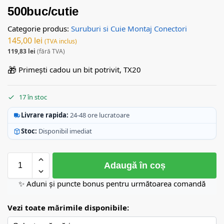
500buc/cutie
Categorie produs:
Suruburi si Cuie Montaj Conectori
145,00
lei
(TVA inclus)
119,83
lei
(fără TVA)
🎁
Primești cadou un bit potrivit, TX20
17 în stoc
Livrare rapida:
24-48 ore lucratoare
Stoc:
Disponibil imediat
Adaugă în coș
✨ Aduni și puncte bonus pentru următoarea comandă
Vezi toate mărimile disponibile: