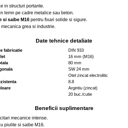
 in structuri portante.
n lemn pe cadre metalice sau beton.
te si saibe M16
pentru fixari solide si sigure.
e, mecanica grea si industrie.
Date tehnice detaliate
e fabricatie
DIN 933
let
16 mm (M16)
tala
80 mm
gonala
SW 24 mm
Otel zincat electrolitic
ezistenta
8.8
uloare
Argintiu (zincat)
20 buc./cutie
Beneficii suplimentare
citari mecanice intense.
u piulite si saibe M16.