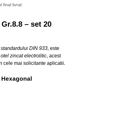
final livrat.
r.8.8 – set 20
m
standardului DIN 933
, este
n
otel zincat electrolitic
, acest
 cele mai solicitante aplicatii.
p Hexagonal