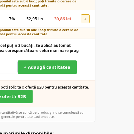
ponibil este sub 6 buc.; poți trimite o cerere de
dă pentru această cantitate.
-7%
52,95
lei
39,86
lei
+
ponibil este sub 10 buc.; poți trimite o cerere de
dă pentru această cantitate.
cel puțin 3 bucăți. Se aplică automat
ea corespunzătoare celui mai mare prag
+ Adaugă cantitatea
poți solicita o ofertă B2B pentru această cantitate.
e ofertă B2B
cantitativă se aplică pe produs și nu se cumulează cu
 generale pentru aceleași produse.
e mărimile disponibile: