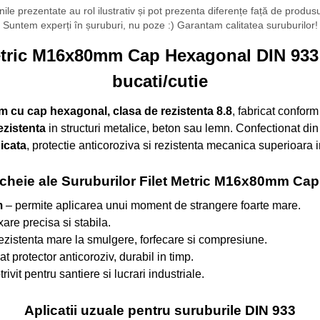
ile prezentate au rol ilustrativ și pot prezenta diferențe față de produsul 
Suntem experți în șuruburi, nu poze :) Garantam calitatea suruburilor!
etric M16x80mm Cap Hexagonal DIN 933 G
bucati/cutie
cu cap hexagonal, clasa de rezistenta 8.8
, fabricat confor
ezistenta
in structuri metalice, beton sau lemn. Confectionat di
dicata
, protectie anticoroziva si rezistenta mecanica superioara in
 cheie ale Suruburilor Filet Metric M16x80mm Ca
m
– permite aplicarea unui moment de strangere foarte mare.
xare precisa si stabila.
ezistenta mare la smulgere, forfecare si compresiune.
at protector anticoroziv, durabil in timp.
rivit pentru santiere si lucrari industriale.
Aplicatii uzuale pentru suruburile DIN 933