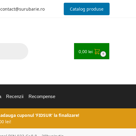
contact@surubarie.ro
Catalog produse
0,00
lei
0
a
Recenzii
Recompense
 adauga cuponul ‘FIDSUR’ la finalizare!
0 lei!