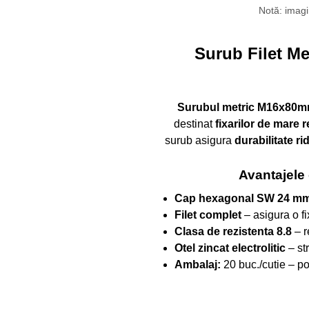
Notă: imagin
Surub Filet M
Surubul metric M16x80mm 
destinat
fixarilor de mare r
surub asigura
durabilitate ri
Avantajele
Cap hexagonal SW 24 m
Filet complet
– asigura o fi
Clasa de rezistenta 8.8
– r
Otel zincat electrolitic
– str
Ambalaj:
20 buc./cutie – pot