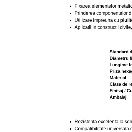
Fixarea elementelor metalice
Prinderea componentelor di
Utilizare impreuna cu
piuli
Aplicatii in constructii civil
Standard d
Diametru fi
Lungime to
Priza hexa
Material
Clasa de r
Finisaj / C
Ambalaj
Rezistenta excelenta la soli
Compatibilitate universala c