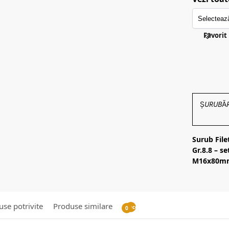
Favorit
ȘURUBĂRIE
Surub Fil
Gr.8.8 – s
M16x80m
se potrivite
Produse similare
Recenzii
0