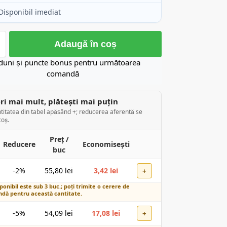
Disponibil imediat
Adaugă în coș
duni și puncte bonus pentru următoarea
comandă
i mai mult, plătești mai puțin
titatea din tabel apăsând +; reducerea aferentă se
coș.
Preț /
Reducere
Economisești
buc
-2%
55,80
lei
3,42
lei
+
ponibil este sub 3 buc.; poți trimite o cerere de
dă pentru această cantitate.
-5%
54,09
lei
17,08
lei
+