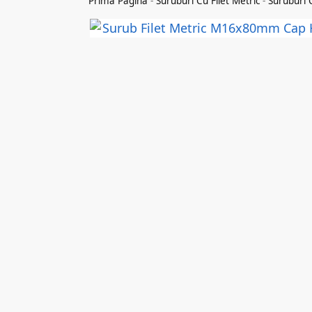
Prima Pagina
-
Suruburi Cu Filet Metric
-
Suruburi 