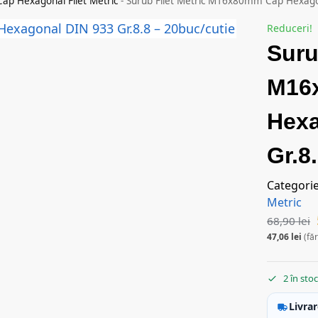
Cap Hexagonal Filet Metric
-
Surub Filet Metric M16x80mm Cap Hexagon
Reduceri!
Suru
M16
Hexa
Gr.8
Categori
Metric
68,90
lei
47,06
lei
(fă
2 în sto
Livrar