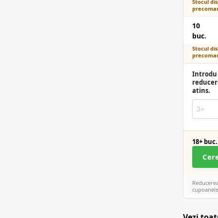
Stocul dis
precoman
10
buc.
Stocul dis
precoman
Introdu 
reducer
atins.
18+ buc.
Cer
Reducerea 
cupoanele
Vezi toat