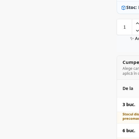
Stoc:
✨ A
Cumper
Alege can
aplică în 
De la
3 buc.
Stocul dis
precoman
6 buc.