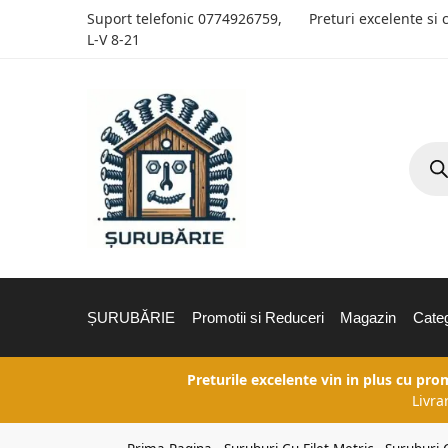
Suport telefonic
0774926759
,
Preturi excelente si 
L-V 8-21
ȘURUBĂRIE
Promotii si Reduceri
Magazin
Categ
Preturile excelente vin in plus cu pro
Livra