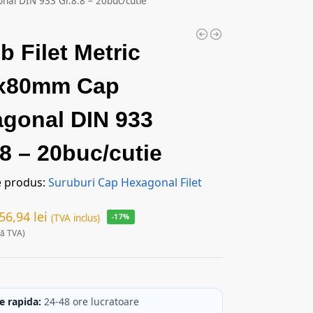
al DIN 933 Gr.8.8 – 20buc/cutie
b Filet Metric
x80mm Cap
gonal DIN 933
.8 – 20buc/cutie
e produs:
Suruburi Cap Hexagonal Filet
56,94
lei
(TVA inclus)
-17%
ră TVA)
c
e rapida:
24-48 ore lucratoare