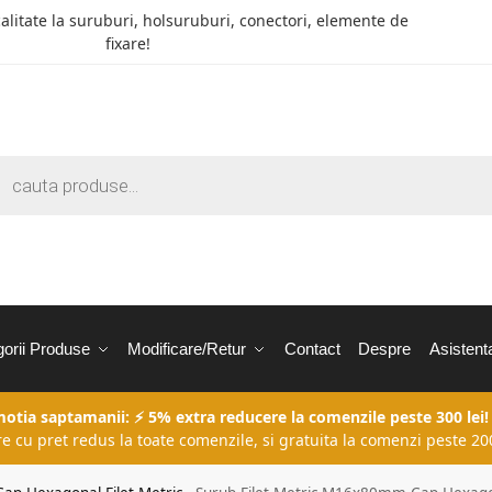
calitate la suruburi, holsuruburi, conectori, elemente de
fixare!
orii Produse
Modificare/Retur
Contact
Despre
Asistent
motia saptamanii: ⚡ 5% extra reducere la comenzile peste 300 lei!
re cu pret redus la toate comenzile, si gratuita la comenzi peste 200