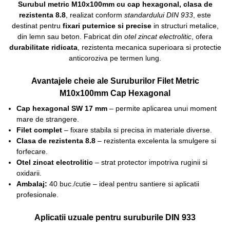
Surubul metric M10x100mm cu cap hexagonal, clasa de
rezistenta 8.8
, realizat conform
standardului DIN 933
, este
destinat pentru
fixari puternice si precise
in structuri metalice,
din lemn sau beton. Fabricat din
otel zincat electrolitic
, ofera
durabilitate ridicata
, rezistenta mecanica superioara si protectie
anticoroziva pe termen lung.
Avantajele cheie ale Suruburilor Filet Metric
M10x100mm Cap Hexagonal
Cap hexagonal SW 17 mm
– permite aplicarea unui moment
mare de strangere.
Filet complet
– fixare stabila si precisa in materiale diverse.
Clasa de rezistenta 8.8
– rezistenta excelenta la smulgere si
forfecare.
Otel zincat electrolitic
– strat protector impotriva ruginii si
oxidarii.
Ambalaj:
40 buc./cutie – ideal pentru santiere si aplicatii
profesionale.
Aplicatii uzuale pentru suruburile DIN 933