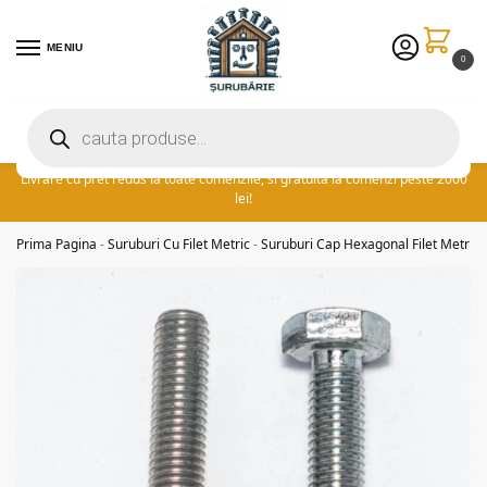
MENIU
0
Preturile excelente vin in plus cu promotia saptamanii: ⚡ 5% extra
reducere la comenzile peste 300 lei! adauga cuponul ‘FIDSUR’ la
finalizare!
Livrare cu pret redus la toate comenzile, si gratuita la comenzi peste 2000
lei!
Prima Pagina
-
Suruburi Cu Filet Metric
-
Suruburi Cap Hexagonal Filet Metric