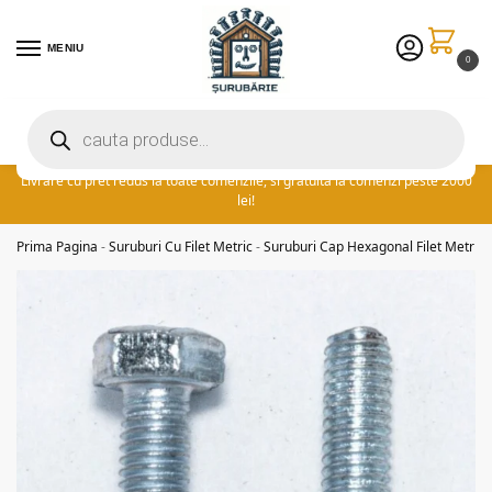
MENIU
0
Preturile excelente vin in plus cu promotia saptamanii: ⚡ 5% extra
reducere la comenzile peste 300 lei! adauga cuponul ‘FIDSUR’ la
finalizare!
Livrare cu pret redus la toate comenzile, si gratuita la comenzi peste 2000
lei!
Prima Pagina
-
Suruburi Cu Filet Metric
-
Suruburi Cap Hexagonal Filet Metric