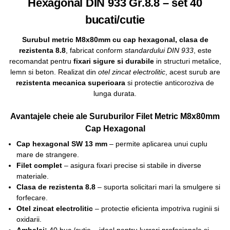
Hexagonal DIN 933 Gr.8.8 – set 40
bucati/cutie
Surubul metric M8x80mm cu cap hexagonal, clasa de
rezistenta 8.8
, fabricat conform
standardului DIN 933
, este
recomandat pentru
fixari sigure si durabile
in structuri metalice,
lemn si beton. Realizat din
otel zincat electrolitic
, acest surub are
rezistenta mecanica superioara
si protectie anticoroziva de
lunga durata.
Avantajele cheie ale Suruburilor Filet Metric M8x80mm
Cap Hexagonal
Cap hexagonal SW 13 mm
– permite aplicarea unui cuplu
mare de strangere.
Filet complet
– asigura fixari precise si stabile in diverse
materiale.
Clasa de rezistenta 8.8
– suporta solicitari mari la smulgere si
forfecare.
Otel zincat electrolitic
– protectie eficienta impotriva ruginii si
oxidarii.