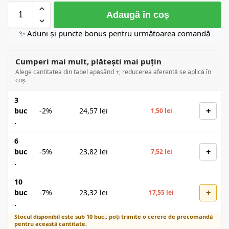
Adaugă în coș
✨ Aduni și puncte bonus pentru următoarea comandă
Cumperi mai mult, plătești mai puțin
Alege cantitatea din tabel apăsând +; reducerea aferentă se aplică în
coș.
3
+
buc
-2%
24,57
lei
1,50
lei
.
6
+
buc
-5%
23,82
lei
7,52
lei
.
10
+
buc
-7%
23,32
lei
17,55
lei
.
Stocul disponibil este sub 10 buc.; poți trimite o cerere de precomandă
pentru această cantitate.