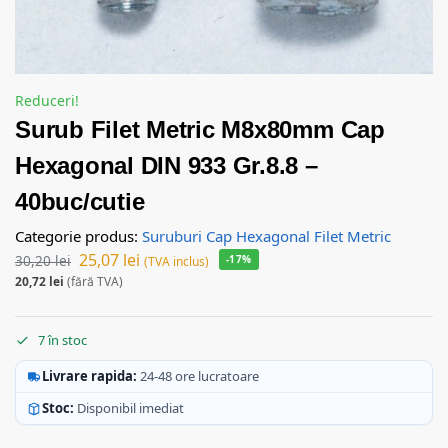
Reduceri!
Surub Filet Metric M8x80mm Cap
Hexagonal DIN 933 Gr.8.8 –
40buc/cutie
Categorie produs:
Suruburi Cap Hexagonal Filet Metric
25,07
lei
30,20
lei
-17%
(TVA inclus)
20,72
lei
(fără TVA)
7 în stoc
Livrare rapida:
24-48 ore lucratoare
Stoc:
Disponibil imediat