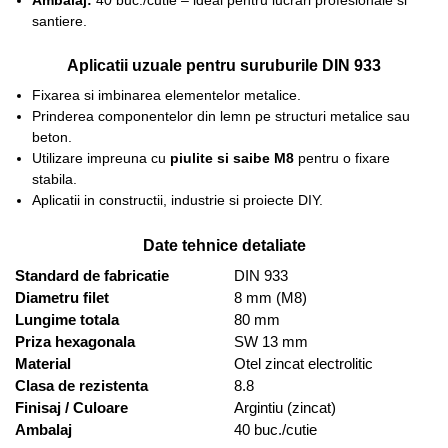
Ambalaj:
40 buc./cutie – ideal pentru lucrari profesionale si
santiere.
Aplicatii uzuale pentru suruburile DIN 933
Fixarea si imbinarea elementelor metalice.
Prinderea componentelor din lemn pe structuri metalice sau
beton.
Utilizare impreuna cu
piulite si saibe M8
pentru o fixare
stabila.
Aplicatii in constructii, industrie si proiecte DIY.
Date tehnice detaliate
Standard de fabricatie
DIN 933
Diametru filet
8 mm (M8)
Lungime totala
80 mm
Priza hexagonala
SW 13 mm
Material
Otel zincat electrolitic
Clasa de rezistenta
8.8
Finisaj / Culoare
Argintiu (zincat)
Ambalaj
40 buc./cutie