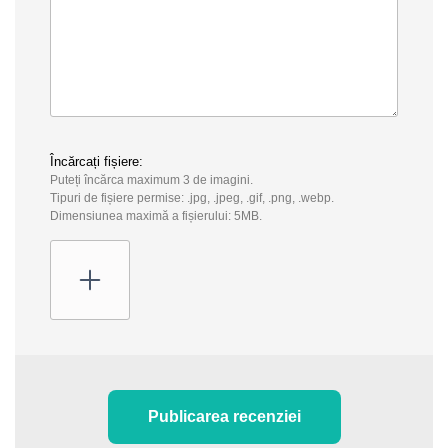
Încărcați fișiere:
Puteți încărca maximum 3 de imagini.
Tipuri de fișiere permise: .jpg, .jpeg, .gif, .png, .webp.
Dimensiunea maximă a fișierului: 5MB.
Publicarea recenziei