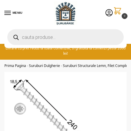
MENIU
0
Preturile excelente vin in plus cu promotia saptamanii: ⚡ 5% extra
reducere la comenzile peste 300 lei! adauga cuponul ‘FIDSUR’ la
finalizare!
Livrare cu pret redus la toate comenzile, si gratuita la comenzi peste 2000
lei!
Prima Pagina
-
Suruburi Dulgherie
-
Suruburi Structurale Lemn, Filet Complet