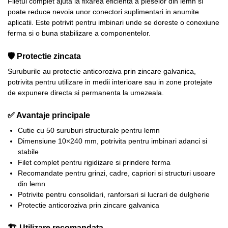
Filetul complet ajuta la fixarea eficienta a pieselor din lemn si
poate reduce nevoia unor conectori suplimentari in anumite
aplicatii. Este potrivit pentru imbinari unde se doreste o conexiune
ferma si o buna stabilizare a componentelor.
🛡️ Protectie zincata
Suruburile au protectie anticoroziva prin zincare galvanica,
potrivita pentru utilizare in medii interioare sau in zone protejate
de expunere directa si permanenta la umezeala.
✅ Avantaje principale
Cutie cu 50 suruburi structurale pentru lemn
Dimensiune 10×240 mm, potrivita pentru imbinari adanci si
stabile
Filet complet pentru rigidizare si prindere ferma
Recomandate pentru grinzi, cadre, capriori si structuri usoare
din lemn
Potrivite pentru consolidari, ranforsari si lucrari de dulgherie
Protectie anticoroziva prin zincare galvanica
🏗️ Utilizare recomandata