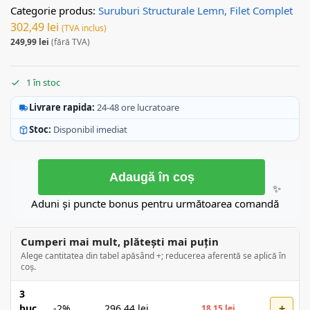
Categorie produs:
Suruburi Structurale Lemn, Filet Complet
302,49
lei
(TVA inclus)
249,99
lei
(fără TVA)
1 în stoc
Livrare rapida:
24-48 ore lucratoare
Stoc:
Disponibil imediat
Adaugă în coș
✨
Aduni și puncte bonus pentru următoarea comandă
Cumperi mai mult, plătești mai puțin
Alege cantitatea din tabel apăsând +; reducerea aferentă se aplică în
coș.
3
+
buc
-2%
296,44
lei
18,15
lei