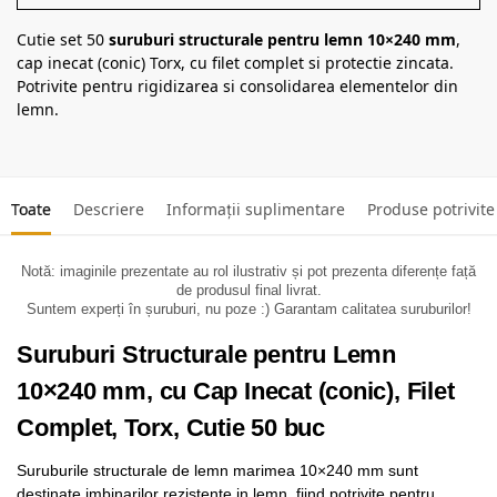
Cutie set 50
suruburi structurale pentru lemn 10×240 mm
,
cap inecat (conic) Torx, cu filet complet si protectie zincata.
Potrivite pentru rigidizarea si consolidarea elementelor din
lemn.
Toate
Descriere
Informații suplimentare
Produse potrivite
Notă: imaginile prezentate au rol ilustrativ și pot prezenta diferențe față
de produsul final livrat.
Suntem experți în șuruburi, nu poze :) Garantam calitatea suruburilor!
Suruburi Structurale pentru Lemn
10×240 mm, cu Cap Inecat (conic), Filet
Complet, Torx, Cutie 50 buc
Suruburile structurale de lemn marimea 10×240 mm sunt
destinate imbinarilor rezistente in lemn, fiind potrivite pentru