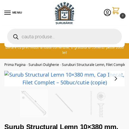
MENIU
0
Preturile excelente vin in plus cu promotia saptamanii: ⚡ 5% extra
reducere la comenzile peste 300 lei! adauga cuponul ‘FIDSUR’ la
finalizare!
Livrare cu pret redus la toate comenzile, si gratuita la comenzi peste 2000
lei!
Prima Pagina
-
Suruburi Dulgherie
-
Suruburi Structurale Lemn, Filet Complet
Surub Structural Lemn 10×380 mm,