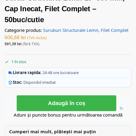
Cap Inecat, Filet Complet –
50buc/cutie
Categorie produs:
Suruburi Structurale Lemn, Filet Complet
606,68
lei
(TVA inclus)
501,39
lei
(fără TVA)
1 în stoc
Livrare rapida:
24-48 ore lucratoare
Stoc:
Disponibil imediat
Adaugă în coș
✨
Aduni și puncte bonus pentru următoarea comandă
Cumperi mai mult, plătești mai puțin