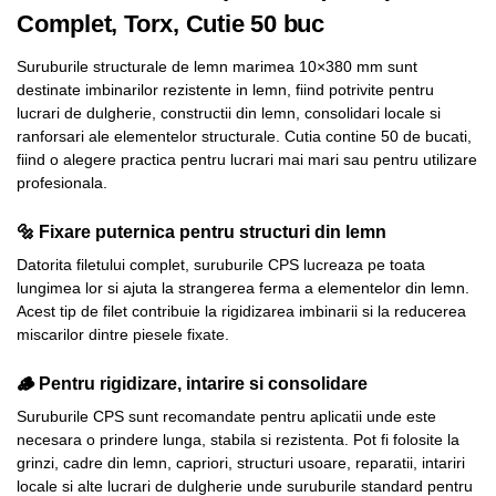
Complet, Torx, Cutie 50 buc
Suruburile structurale de lemn marimea 10×380 mm sunt
destinate imbinarilor rezistente in lemn, fiind potrivite pentru
lucrari de dulgherie, constructii din lemn, consolidari locale si
ranforsari ale elementelor structurale. Cutia contine 50 de bucati,
fiind o alegere practica pentru lucrari mai mari sau pentru utilizare
profesionala.
🔩 Fixare puternica pentru structuri din lemn
Datorita filetului complet, suruburile CPS lucreaza pe toata
lungimea lor si ajuta la strangerea ferma a elementelor din lemn.
Acest tip de filet contribuie la rigidizarea imbinarii si la reducerea
miscarilor dintre piesele fixate.
🪵 Pentru rigidizare, intarire si consolidare
Suruburile CPS sunt recomandate pentru aplicatii unde este
necesara o prindere lunga, stabila si rezistenta. Pot fi folosite la
grinzi, cadre din lemn, capriori, structuri usoare, reparatii, intariri
locale si alte lucrari de dulgherie unde suruburile standard pentru