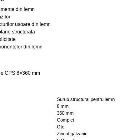
lemente din lemn
zilor
cturilor usoare din lemn
larie structurala
licitate
mponentelor din lemn
urale CPS 8×360 mm
Surub structural pentru lemn
8 mm
360 mm
Complet
Otel
Zincat galvanic