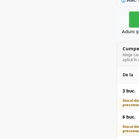
Aduni ș
Cumper
Alege can
aplică în 
De la
3 buc.
Stocul dis
precoman
6 buc.
Stocul dis
precoman