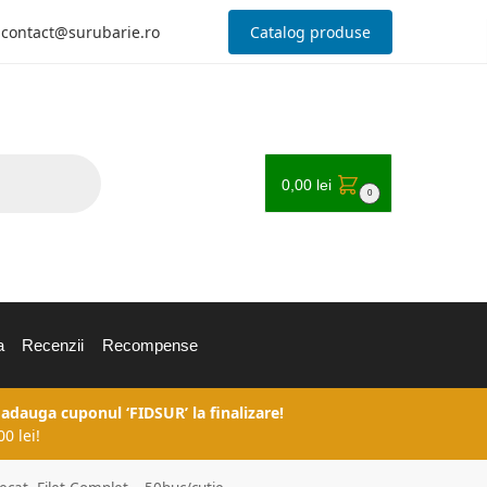
contact@surubarie.ro
Catalog produse
0,00
lei
0
a
Recenzii
Recompense
 adauga cuponul ‘FIDSUR’ la finalizare!
0 lei!