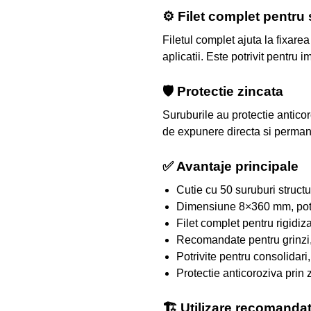
⚙️ Filet complet pentru s
Filetul complet ajuta la fixare
aplicatii. Este potrivit pentr
🛡️ Protectie zincata
Suruburile au protectie anticor
de expunere directa si perma
✅ Avantaje principale
Cutie cu 50 suruburi struct
Dimensiune 8×360 mm, potriv
Filet complet pentru rigidiz
Recomandate pentru grinzi, 
Potrivite pentru consolidari,
Protectie anticoroziva prin
🏗️ Utilizare recomanda