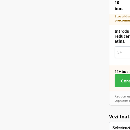
10
buc.
Stocul dis
precoman
Introdu 
reducer
atins.
11+ buc.
Cer
Reducerea 
cupoanele
Vezi toat