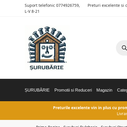
Suport telefonic
0774926759
,
Preturi excelente si 
L-V 8-21
ȘURUBĂRIE
Promotii si Reduceri
Magazin
Categ
Preturile excelente vin in plus cu pro
Livra