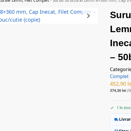
turale Lemn, Filet Complet
-
Surub Structural Lemn 8×360 mm, Cap Inec
Suru
Lem
Inec
– 50
Categori
Complet
452,90
l
374,30
lei
(f
1 în sto
Livrar
Stoc: