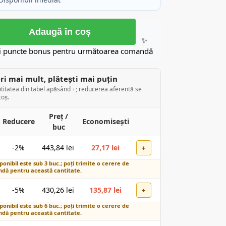
Adaugă în coș
✨
i puncte bonus pentru următoarea comandă
i mai mult, plătești mai puțin
titatea din tabel apăsând +; reducerea aferentă se
coș.
Preț /
Reducere
Economisești
buc
-2%
443,84
lei
27,17
lei
+
ponibil este sub 3 buc.; poți trimite o cerere de
dă pentru această cantitate.
-5%
430,26
lei
135,87
lei
+
ponibil este sub 6 buc.; poți trimite o cerere de
dă pentru această cantitate.