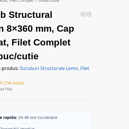
at, Filet Complet – 50buc/cutie
b Structural
n 8×360 mm, Cap
at, Filet Complet
buc/cutie
e produs:
Suruburi Structurale Lemn, Filet
ei
(TVA inclus)
ără TVA)
c
e rapida:
24-48 ore lucratoare
Disponibil imediat