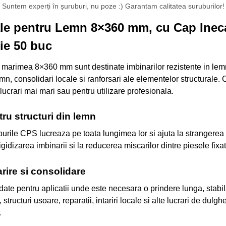
Suntem experți în șuruburi, nu poze :) Garantam calitatea suruburilor!
le pentru Lemn 8×360 mm, cu Cap Inecat
ie 50 buc
 marimea 8×360 mm sunt destinate imbinarilor rezistente in lemn, 
emn, consolidari locale si ranforsari ale elementelor structurale. 
 lucrari mai mari sau pentru utilizare profesionala.
tru structuri din lemn
ruburile CPS lucreaza pe toata lungimea lor si ajuta la strangere
 rigidizarea imbinarii si la reducerea miscarilor dintre piesele fixat
arire si consolidare
 pentru aplicatii unde este necesara o prindere lunga, stabila si
, structuri usoare, reparatii, intariri locale si alte lucrari de dul
.