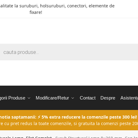
calitate la suruburi, holsuruburi, conectori, elemente de
fixare!
orii Produse
Modificare/Retur
Contact
Despre
Asistent
motia saptamanii: ⚡ 5% extra reducere la comenzile peste 300 lei!
re cu pret redus la toate comenzile, si gratuita la comenzi peste 200