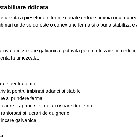
tabilitate ridicata
a eficienta a pieselor din lemn si poate reduce nevoia unor conec
u imbinari unde se doreste o conexiune ferma si o buna stabilizar
oziva prin zincare galvanica, potrivita pentru utilizare in medii i
nenta la umezeala.
urale pentru lemn
ita pentru imbinari adanci si stabile
are si prindere ferma
cadre, capriori si structuri usoare din lemn
 ranforsari si lucrari de dulgherie
 zincare galvanica
ta