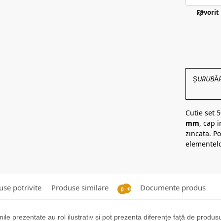
Favorit
ȘURUBĂRIE
Cutie set 
mm
, cap i
zincata. Po
elementelo
se potrivite
Produse similare
Documente produs
Recenzii
0
ile prezentate au rol ilustrativ și pot prezenta diferențe față de produsul 