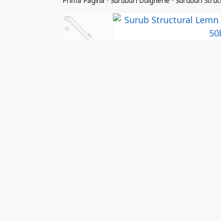
Prima Pagina
-
Suruburi Dulgherie
-
Suruburi Struc