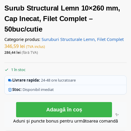
Surub Structural Lemn 10×260 mm,
Cap Inecat, Filet Complet –
50buc/cutie
Categorie produs:
Suruburi Structurale Lemn, Filet Complet
346,59
lei
(TVA inclus)
286,44
lei
(fără TVA)
1 în stoc
Livrare rapida:
24-48 ore lucratoare
Stoc:
Disponibil imediat
Adaugă în coș
✨
Aduni și puncte bonus pentru următoarea comandă