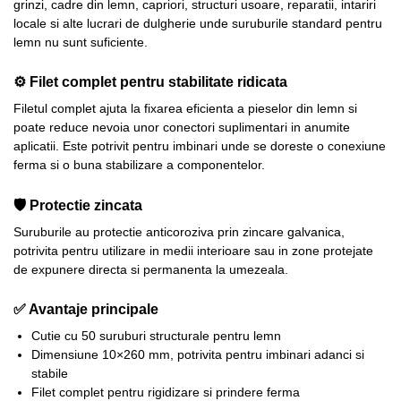
grinzi, cadre din lemn, capriori, structuri usoare, reparatii, intariri
locale si alte lucrari de dulgherie unde suruburile standard pentru
lemn nu sunt suficiente.
⚙️ Filet complet pentru stabilitate ridicata
Filetul complet ajuta la fixarea eficienta a pieselor din lemn si
poate reduce nevoia unor conectori suplimentari in anumite
aplicatii. Este potrivit pentru imbinari unde se doreste o conexiune
ferma si o buna stabilizare a componentelor.
🛡️ Protectie zincata
Suruburile au protectie anticoroziva prin zincare galvanica,
potrivita pentru utilizare in medii interioare sau in zone protejate
de expunere directa si permanenta la umezeala.
✅ Avantaje principale
Cutie cu 50 suruburi structurale pentru lemn
Dimensiune 10×260 mm, potrivita pentru imbinari adanci si
stabile
Filet complet pentru rigidizare si prindere ferma