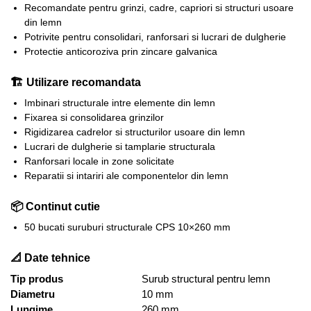
Recomandate pentru grinzi, cadre, capriori si structuri usoare
din lemn
Potrivite pentru consolidari, ranforsari si lucrari de dulgherie
Protectie anticoroziva prin zincare galvanica
🏗️ Utilizare recomandata
Imbinari structurale intre elemente din lemn
Fixarea si consolidarea grinzilor
Rigidizarea cadrelor si structurilor usoare din lemn
Lucrari de dulgherie si tamplarie structurala
Ranforsari locale in zone solicitate
Reparatii si intariri ale componentelor din lemn
📦 Continut cutie
50 bucati suruburi structurale CPS 10×260 mm
📐 Date tehnice
Tip produs
Surub structural pentru lemn
Diametru
10 mm
Lungime
260 mm