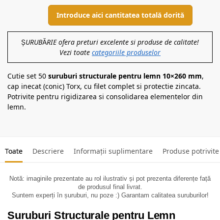
Introduce aici cantitatea totală dorită
ȘURUBĂRIE ofera preturi excelente si produse de calitate!
Vezi toate
categoriile produselor
Cutie set 50
suruburi structurale pentru lemn 10×260 mm
,
cap inecat (conic) Torx, cu filet complet si protectie zincata.
Potrivite pentru rigidizarea si consolidarea elementelor din
lemn.
Toate
Descriere
Informații suplimentare
Produse potrivite
Notă: imaginile prezentate au rol ilustrativ și pot prezenta diferențe față
de produsul final livrat.
Suntem experți în șuruburi, nu poze :) Garantam calitatea suruburilor!
Suruburi Structurale pentru Lemn