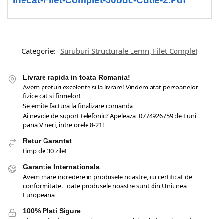
Inecat-Filet-Complet-50buc-Cutie-2.pdf
Categorie:
Suruburi Structurale Lemn, Filet Complet
Livrare rapida in toata Romania!
Avem preturi excelente si la livrare! Vindem atat persoanelor
fizice cat si firmelor!
Se emite factura la finalizare comanda
Ai nevoie de suport telefonic? Apeleaza 0774926759 de Luni
pana Vineri, intre orele 8-21!
Retur Garantat
timp de 30 zile!
Garantie Internationala
Avem mare incredere in produsele noastre, cu certificat de
conformitate. Toate produsele noastre sunt din Uniunea
Europeana
100% Plati Sigure