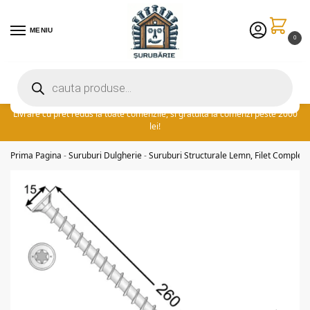
MENIU
0
Preturile excelente vin in plus cu promotia saptamanii: ⚡ 5% extra
reducere la comenzile peste 300 lei! adauga cuponul ‘FIDSUR’ la
finalizare!
Livrare cu pret redus la toate comenzile, si gratuita la comenzi peste 2000
lei!
Prima Pagina
-
Suruburi Dulgherie
-
Suruburi Structurale Lemn, Filet Complet