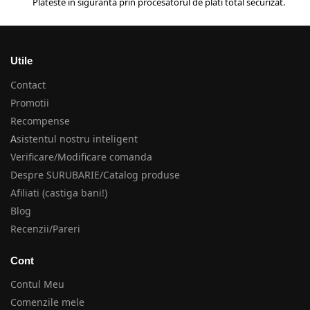
Plateste in siguranta prin procesatorul de plati total securizat.
Utile
Contact
Promotii
Recompense
A
sistentul nostru inteligent
Verificare/Modificare comanda
Despre SURUBARIE/Catalog produse
Afiliati (castiga bani!)
Blog
Recenzii/Pareri
Cont
Contul Meu
Comenzile mele