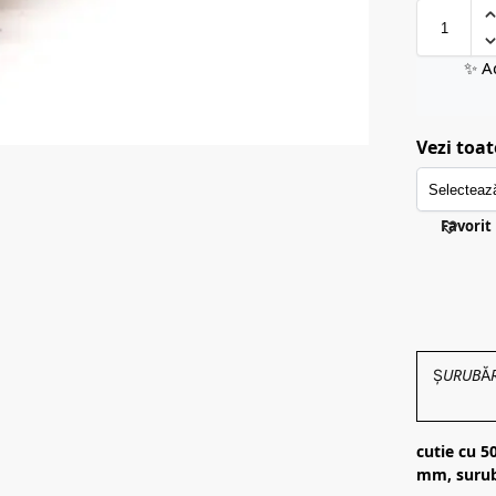
✨ A
Vezi toat
Favorit
ȘURUBĂRIE
cutie cu 5
mm, surub 