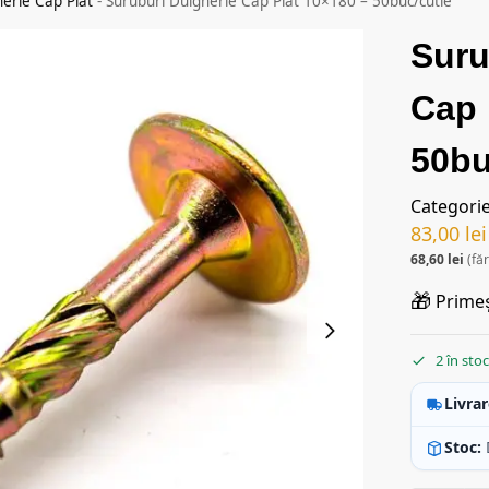
herie Cap Plat
-
Suruburi Dulgherie Cap Plat 10×180 – 50buc/cutie
Suru
Cap 
50bu
Categori
83,00
lei
68,60
lei
(fă
🎁
Primeș
2 în sto
Livrar
Stoc: