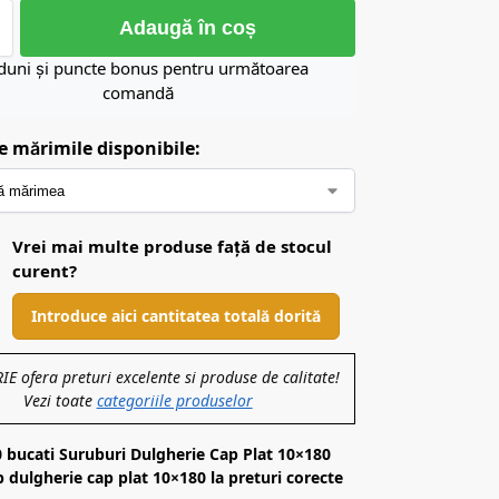
Adaugă în coș
duni și puncte bonus pentru următoarea
comandă
e mărimile disponibile:
Vrei mai multe produse față de stocul
curent?
Introduce aici cantitatea totală dorită
 ofera preturi excelente si produse de calitate!
Vezi toate
categoriile produselor
0 bucati Suruburi Dulgherie Cap Plat 10×180
dulgherie cap plat 10×180 la preturi corecte