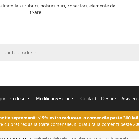
calitate la suruburi, holsuruburi, conectori, elemente de
fixare!
orii Produse
Modificare/Retur
Contact
Despre
Asistent
motia saptamanii: ⚡ 5% extra reducere la comenzile peste 300 lei!
re cu pret redus la toate comenzile, si gratuita la comenzi peste 200