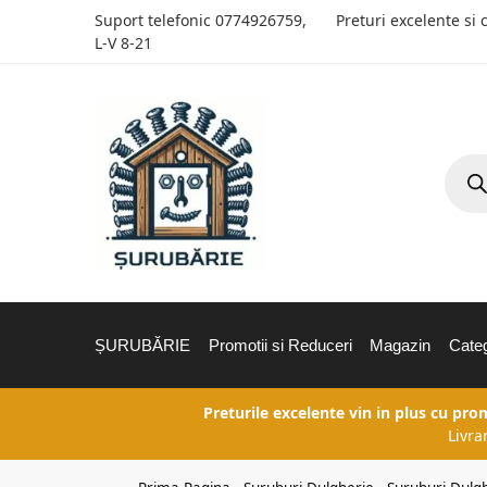
Suport telefonic
0774926759
,
Preturi excelente si 
L-V 8-21
ȘURUBĂRIE
Promotii si Reduceri
Magazin
Categ
Preturile excelente vin in plus cu pro
Livra