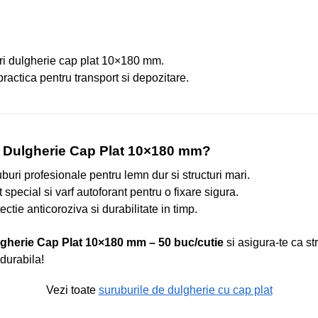
ri dulgherie cap plat 10×180 mm.
practica pentru transport si depozitare.
i Dulgherie Cap Plat 10×180 mm?
uri profesionale pentru lemn dur si structuri mari.
t special si varf autoforant pentru o fixare sigura.
ctie anticoroziva si durabilitate in timp.
gherie Cap Plat 10×180 mm – 50 buc/cutie
si asigura-te ca st
 durabila!
Vezi toate
suruburile de dulgherie cu cap plat