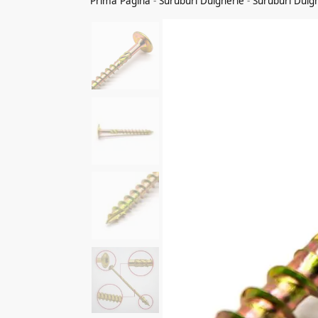
Prima Pagina
-
Suruburi Dulgherie
-
Suruburi Dulg