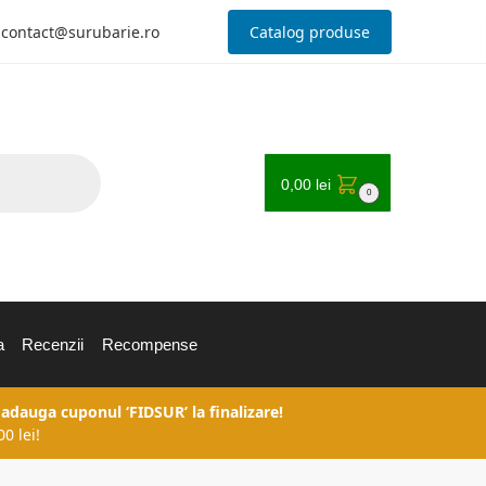
contact@surubarie.ro
Catalog produse
0,00
lei
0
a
Recenzii
Recompense
 adauga cuponul ‘FIDSUR’ la finalizare!
0 lei!