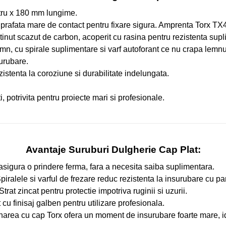
ru x 180 mm lungime.
uprafata mare de contact pentru fixare sigura. Amprenta Torx TX4
tinut scazut de carbon, acoperit cu rasina pentru rezistenta sup
emn, cu spirale suplimentare si varf autoforant ce nu crapa lemnu
surubare.
zistenta la coroziune si durabilitate indelungata.
, potrivita pentru proiecte mari si profesionale.
Avantaje Suruburi Dulgherie Cap Plat:
asigura o prindere ferma, fara a necesita saiba suplimentara.
piralele si varful de frezare reduc rezistenta la insurubare cu p
Strat zincat pentru protectie impotriva ruginii si uzurii.
 cu finisaj galben pentru utilizare profesionala.
area cu cap Torx ofera un moment de insurubare foarte mare, id