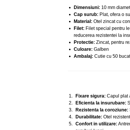
Dimensiuni:
10 mm diamet
Cap surub:
Plat, ofera o s
Material:
Otel zincat cu con
Filet:
Filet special pentru l
reducerea rezistentei la in
Protectie:
Zincat, pentru re
Culoare:
Galben
Ambalaj:
Cutie cu 50 bucati
Fixare sigura:
Capul plat 
Eficienta la insurubare:
S
Rezistenta la coroziune:
Durabilitate:
Otel rezistent
Confort in utilizare:
Antren