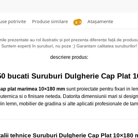
se potrivite
Produse similare
Atașamente
Recenzii
0
ile prezentate au rol ilustrativ și pot prezenta diferențe față de produsul 
Suntem experți în șuruburi, nu poze :) Garantam calitatea suruburilor!
descriere produs:
50 bucati Suruburi Dulgherie Cap Plat
 cap plat marimea 10×180 mm
sunt proiectate pentru fixari in le
puternica si o finisare neteda. Datorita dimensiunii mari si desig
din lemn, mobilier de gradina si alte aplicatii profesionale de tam
alii tehnice Suruburi Dulgherie Cap Plat 10×180