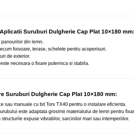
Aplicatii Suruburi Dulgherie Cap Plat 10×180 mm
si panourilor din lemn.
recum foisoare, terase, schelete pentru acoperisuri.
uri de exterior.
ste necesara o fixare puternica si stabila.
re Suruburi Dulgherie Cap Plat 10×180 mm:
rice sau manuale cu bit Torx TX40 pentru o instalare eficienta.
rubului este adaptata grosimii materialului de lemn pentru fixar
in structurile expuse vibratiilor, sarcinilor mari sau intemperiilor.