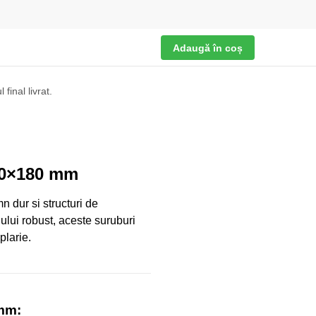
Adaugă în coș
final livrat.
 10×180 mm
mn dur si structuri de
nului robust, aceste suruburi
plarie.
 mm: