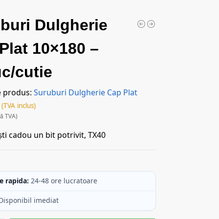
buri Dulgherie
Plat 10×180 –
c/cutie
e produs:
Suruburi Dulgherie Cap Plat
(TVA inclus)
ră TVA)
ti cadou un bit potrivit, TX40
c
e rapida:
24-48 ore lucratoare
Disponibil imediat