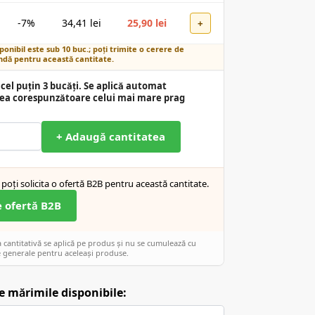
-7%
34,41
lei
25,90
lei
+
ponibil este sub 10 buc.; poți trimite o cerere de
dă pentru această cantitate.
cel puțin 3 bucăți. Se aplică automat
ea corespunzătoare celui mai mare prag
+ Adaugă cantitatea
poți solicita o ofertă B2B pentru această cantitate.
e ofertă B2B
cantitativă se aplică pe produs și nu se cumulează cu
 generale pentru aceleași produse.
e mărimile disponibile: