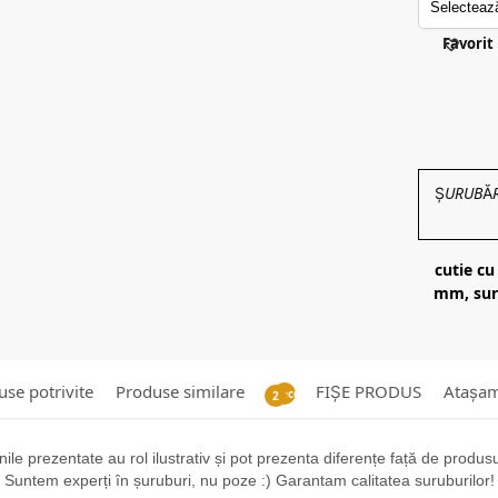
Favorit
ȘURUBĂRIE
cutie cu
mm, suru
se potrivite
Produse similare
FIȘE PRODUS
Atașa
Recenzii
2
ile prezentate au rol ilustrativ și pot prezenta diferențe față de produsul 
Suntem experți în șuruburi, nu poze :) Garantam calitatea suruburilor!