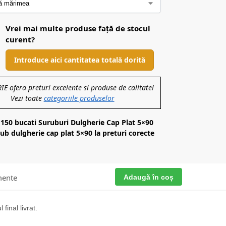
Vrei mai multe produse față de stocul
curent?
Introduce aici cantitatea totală dorită
 ofera preturi excelente si produse de calitate!
Vezi toate
categoriile produselor
 150 bucati Suruburi Dulgherie Cap Plat 5×90
b dulgherie cap plat 5×90 la preturi corecte
Adaugă în coș
mente
final livrat.