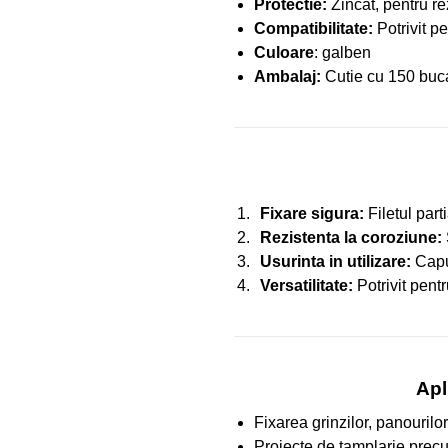
Protectie:
Zincat, pentru re
Compatibilitate:
Potrivit p
Culoare
: galben
Ambalaj:
Cutie cu 150 bucat
Fixare sigura:
Filetul part
Rezistenta la coroziune:
Usurinta in utilizare:
Capul
Versatilitate:
Potrivit pentr
Apl
Fixarea grinzilor, panourilor
Proiecte de tamplarie precum