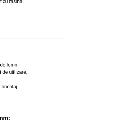
t cu rasina.
e de lemn.
 de utilizare.
 bricolaj.
 mm: