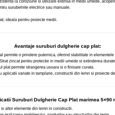
zistenta la coroziune si utilizare extinsa in medii umede, acoperi
entru surubelnite electrice sau manuale.
i, ideala pentru proiecte medii.
Avantaje suruburi dulgherie cap plat:
ial permite o prindere puternica, oferind stabilitate in elementel
Strat zincat pentru protectie in medii umede si extinderea duratei
 plat permite strangerea usoara si o finisare curata.
u aplicatii variate in tamplarie, constructii din lemn si proiecte de
icatii Suruburi Dulgherie Cap Plat marimea 5×90
 si altor elemente din lemn in constructii.
 realizarea mobilierului, gardurilor sau structurilor din lemn.