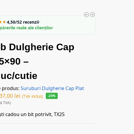
4,50/5
2 recenzii
•
părerile reale ale clienților
b Dulgherie Cap
 5×90 –
uc/cutie
e produs:
Suruburi Dulgherie Cap Plat
37,00
lei
(TVA inclus)
-20%
ră TVA)
ti cadou un bit potrivit, TX25
c