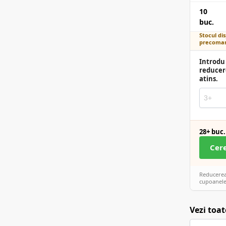
10
buc.
Stocul dis
precoman
Introdu 
reducer
atins.
28+ buc.
Cer
Reducerea 
cupoanele
Vezi toat