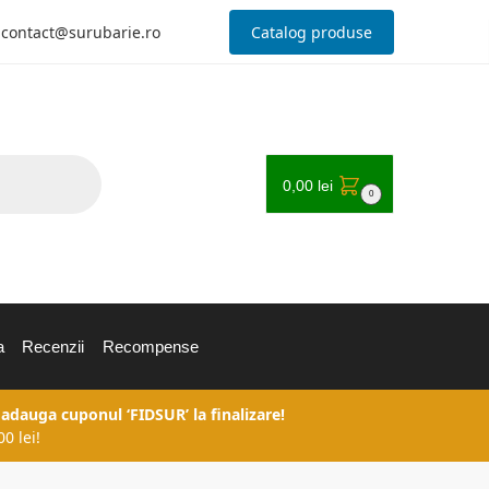
contact@surubarie.ro
Catalog produse
0,00
lei
0
a
Recenzii
Recompense
 adauga cuponul ‘FIDSUR’ la finalizare!
0 lei!