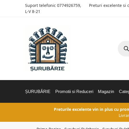
Suport telefonic
0774926759
,
Preturi excelente si 
L-V 8-21
ȘURUBĂRIE
Promotii si Reduceri
Magazin
Categ
Preturile excelente vin in plus cu pro
Livra