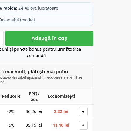
e rapida:
24-48 ore lucratoare
Disponibil imediat
Adaugă în coș
duni și puncte bonus pentru următoarea
comandă
i mai mult, plătești mai puțin
titatea din tabel apăsând +; reducerea aferentă se
coș.
Preț /
Reducere
Economisești
buc
-2%
36,26
lei
2,22
lei
+
-5%
35,15
lei
11,10
lei
+