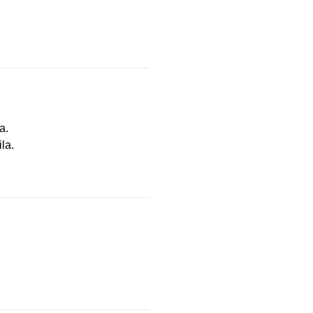
a.
la.