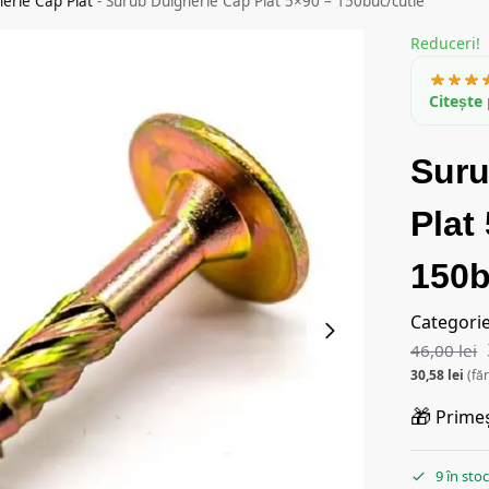
herie Cap Plat
-
Surub Dulgherie Cap Plat 5×90 – 150buc/cutie
Reduceri!
Citește 
Suru
Plat
150b
Categori
46,00
lei
30,58
lei
(fă
🎁
Primeș
9 în sto