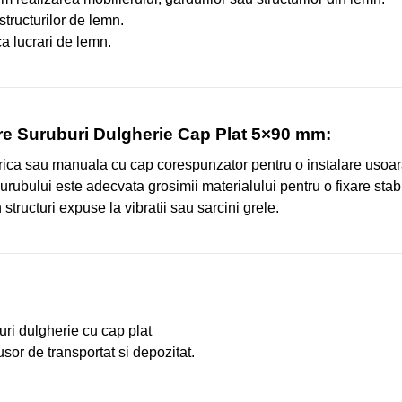
structurilor de lemn.
a lucrari de lemn.
re Suruburi Dulgherie Cap Plat 5×90 mm:
ctrica sau manuala cu cap corespunzator pentru o instalare usoar
rubului este adecvata grosimii materialului pentru o fixare stabi
in structuri expuse la vibratii sau sarcini grele.
ri dulgherie cu cap plat
usor de transportat si depozitat.