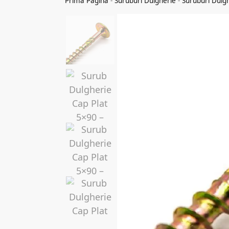
Prima Pagina
-
Suruburi Dulgherie
-
Suruburi Dulg