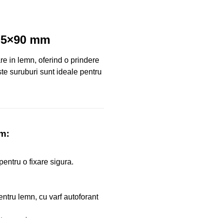
t 5×90 mm
are in lemn, oferind o prindere
este suruburi sunt ideale pentru
m:
pentru o fixare sigura.
pentru lemn, cu varf autoforant