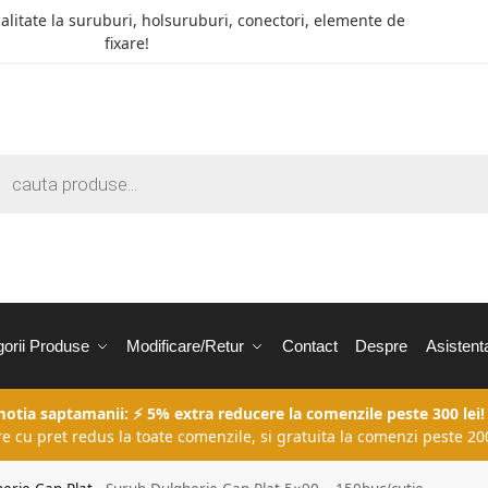
calitate la suruburi, holsuruburi, conectori, elemente de
fixare!
orii Produse
Modificare/Retur
Contact
Despre
Asistent
motia saptamanii: ⚡ 5% extra reducere la comenzile peste 300 lei!
re cu pret redus la toate comenzile, si gratuita la comenzi peste 200