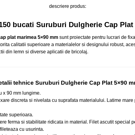
descriere produs:
 150 bucati Suruburi Dulgherie Cap Pla
 cap plat marimea 5×90 mm
sunt proiectate pentru lucrari de fix
torita calitatii superioare a materialelor si designului robust, ac
ii din lemn si diverse aplicatii de bricolaj.
etalii tehnice Suruburi Dulgherie Cap Plat 5×90 m
u x 90 mm lungime.
ixare discreta si nivelata cu suprafata materialului. Latime mare 
itate superioara.
ere ferma si stabilitate ridicata in material. Filet ascutit special 
fileteaza cu usurinta.