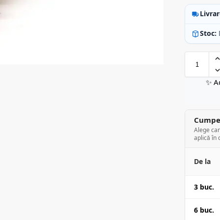
Livrar
Stoc:
✨ A
Cumper
Alege can
aplică în 
De la
3 buc.
6 buc.