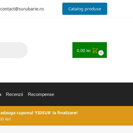
contact@surubarie.ro
Catalog produse
0,00
lei
0
a
Recenzii
Recompense
 adauga cuponul ‘FIDSUR’ la finalizare!
0 lei!