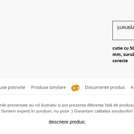
ȘURUBĂRIE
cutie cu 5
mm, surub 
corecte
se potrivite
Produse similare
Documente produs
A
Recenzii
0
ile prezentate au rol ilustrativ și pot prezenta diferențe față de produsul 
Suntem experți în șuruburi, nu poze :) Garantam calitatea suruburilor!
descriere produs: