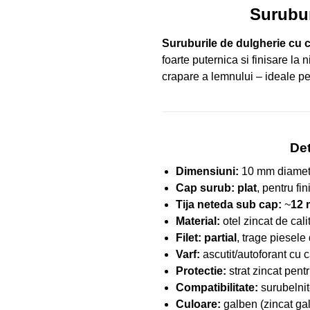
Surubur
Suruburile de dulgherie cu
foarte puternica si finisare la 
crapare a lemnului – ideale p
Det
Dimensiuni:
10 mm diamet
Cap surub:
plat
, pentru fin
Tija neteda sub cap:
~
12
Material:
otel zincat de cali
Filet:
partial
, trage piesele
Varf:
ascutit/autoforant cu c
Protectie:
strat zincat pentr
Compatibilitate:
surubelnit
Culoare:
galben (zincat ga