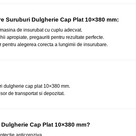
re Suruburi Dulgherie Cap Plat 10×380 mm:
i o masina de insurubat cu cuplu adecvat.
ii apropiate, pregauriti pentru rezultate perfecte.
r pentru alegerea corecta a lungimii de insurubare.
ri dulgherie cap plat 10×380 mm.
sor de transportat si depozitat.
i Dulgherie Cap Plat 10×380 mm?
rotectie anticoroziva.