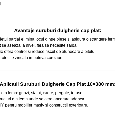
i
.
Avantaje suruburi dulgherie cap plat:
iletul partial elimina jocul dintre piese si asigura o strangere fer
 se aseaza la nivel, fara sa necesite saiba.
 ofera control si reduce riscul de alunecare a bitului.
 protectie zincata impotriva coroziunii.
Aplicatii Suruburi Dulgherie Cap Plat 10×380 mm
in lemn: grinzi, stalpi, cadre, pergole, terase.
structuri din lemn unde se cere ancorare adanca.
Y pentru mobilier masiv si constructii exterioare.