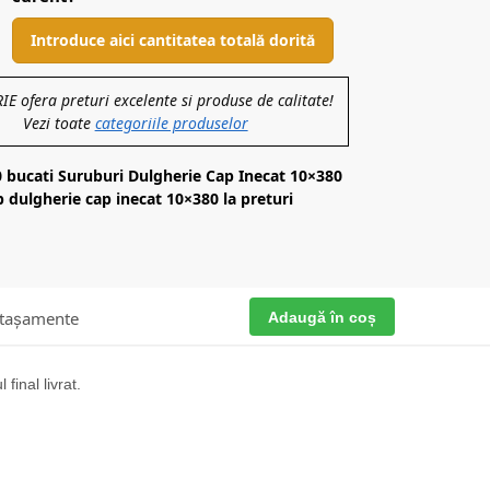
Introduce aici cantitatea totală dorită
 ofera preturi excelente si produse de calitate!
Vezi toate
categoriile produselor
0 bucati Suruburi Dulgherie Cap Inecat 10×380
dulgherie cap inecat 10×380 la preturi
Adaugă în coș
tașamente
final livrat.