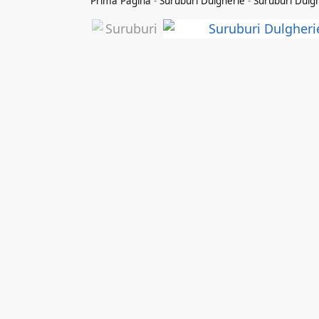
Prima Pagina
-
Suruburi Dulgherie
-
Suruburi Dulg