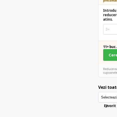
precoman
Introdu 
reducer
atins.
11+ buc.
Cer
Reducerea 
cupoanele
Vezi toat
Favorit