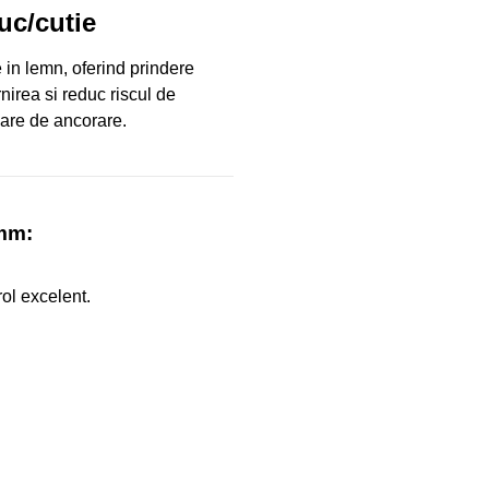
uc/cutie
 in lemn, oferind prindere
rnirea si reduc riscul de
mare de ancorare.
 mm:
rol excelent.