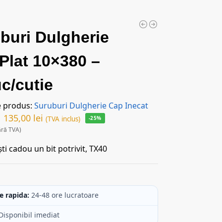
buri Dulgherie
Plat 10×380 –
c/cutie
e produs:
Suruburi Dulgherie Cap Inecat
135,00
lei
(TVA inclus)
-25%
ără TVA)
ti cadou un bit potrivit, TX40
c
e rapida:
24-48 ore lucratoare
Disponibil imediat