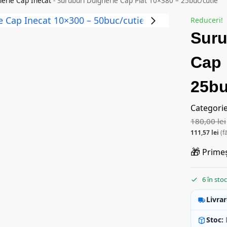
herie Cap Inecat
-
Suruburi Dulgherie Cap Plat 10×380 – 25buc/cutie
Reduceri!
Suru
Cap 
25bu
Categori
180,00
lei
111,57
lei
(f
🎁
Primeș
6 în sto
Livrar
Stoc: