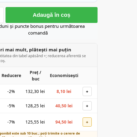
Adaugă în coș
duni și puncte bonus pentru următoarea
comandă
i mai mult, plătești mai puțin
titatea din tabel apăsând +; reducerea aferentă se
coș.
Preț /
Reducere
Economisești
buc
-2%
132,30
lei
8,10
lei
+
-5%
128,25
lei
40,50
lei
+
-7%
125,55
lei
94,50
lei
+
ponibil este sub 10 buc.; poți trimite o cerere de