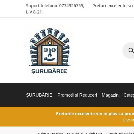
Suport telefonic
0774926759
,
Preturi excelente si 
L-V 8-21
ȘURUBĂRIE
Promotii si Reduceri
Magazin
Categ
Preturile excelente vin in plus cu pro
Livra