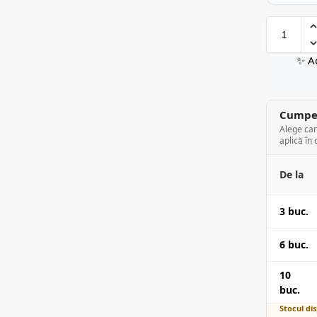
✨ A
Cumper
Alege can
aplică în 
De la
3 buc.
6 buc.
10
buc.
Stocul dis