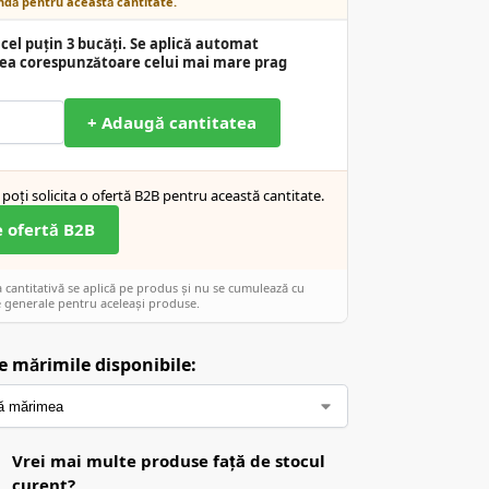
dă pentru această cantitate.
cel puțin 3 bucăți. Se aplică automat
ea corespunzătoare celui mai mare prag
+ Adaugă cantitatea
poți solicita o ofertă B2B pentru această cantitate.
e ofertă B2B
cantitativă se aplică pe produs și nu se cumulează cu
 generale pentru aceleași produse.
e mărimile disponibile:
Vrei mai multe produse față de stocul
curent?