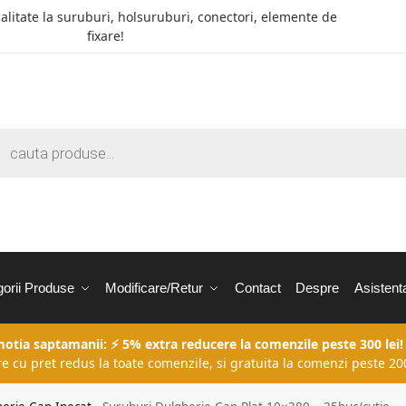
calitate la suruburi, holsuruburi, conectori, elemente de
fixare!
orii Produse
Modificare/Retur
Contact
Despre
Asistent
motia saptamanii: ⚡ 5% extra reducere la comenzile peste 300 lei!
re cu pret redus la toate comenzile, si gratuita la comenzi peste 200