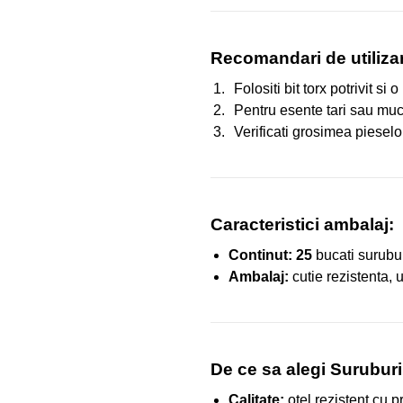
Recomandari de utiliza
Folositi bit torx potrivit s
Pentru esente tari sau much
Verificati grosimea pieselo
Caracteristici ambalaj:
Continut:
25
bucati surubu
Ambalaj:
cutie rezistenta, u
De ce sa alegi Surubur
Calitate:
otel rezistent cu p