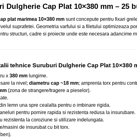
i Dulgherie Cap Plat 10×380 mm – 25 b
 cap plat marimea 10×380 mm
sunt concepute pentru fixari grele
nivelul suprafetei. Geometria varfului si a filetului optimizeaza po
entru structuri, cadre si proiecte unde este necesara adancime 
alii tehnice Suruburi Dulgherie Cap Plat 10×380
ru x
380 mm
lungime.
isare la nivel;
diametru cap ~18 mm
; amprenta torx pentru cont
 mm
(zona de strangere/tragere a pieselor).
tate.
 din lemn una spre cealalta pentru o imbinare rigida.
aneluri pentru pornire rapida si rezistenta redusa la insurubare.
u rezistenta la coroziune si utilizare indelungata.
e/masini de insurubat cu bit torx.
lben).