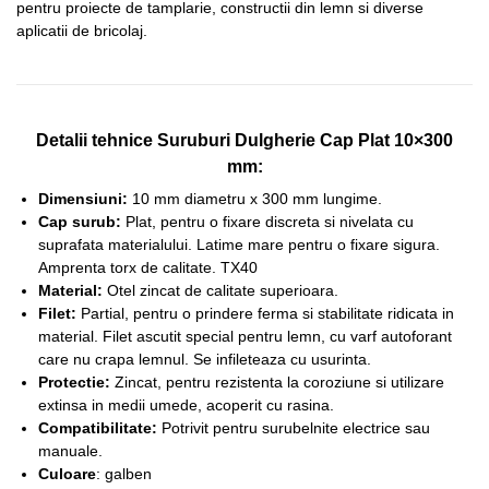
pentru proiecte de tamplarie, constructii din lemn si diverse
aplicatii de bricolaj.
Detalii tehnice Suruburi Dulgherie Cap Plat 10×300
mm:
Dimensiuni:
10 mm diametru x 300 mm lungime.
Cap surub:
Plat, pentru o fixare discreta si nivelata cu
suprafata materialului. Latime mare pentru o fixare sigura.
Amprenta torx de calitate. TX40
Material:
Otel zincat de calitate superioara.
Filet:
Partial, pentru o prindere ferma si stabilitate ridicata in
material. Filet ascutit special pentru lemn, cu varf autoforant
care nu crapa lemnul. Se infileteaza cu usurinta.
Protectie:
Zincat, pentru rezistenta la coroziune si utilizare
extinsa in medii umede, acoperit cu rasina.
Compatibilitate:
Potrivit pentru surubelnite electrice sau
manuale.
Culoare
: galben