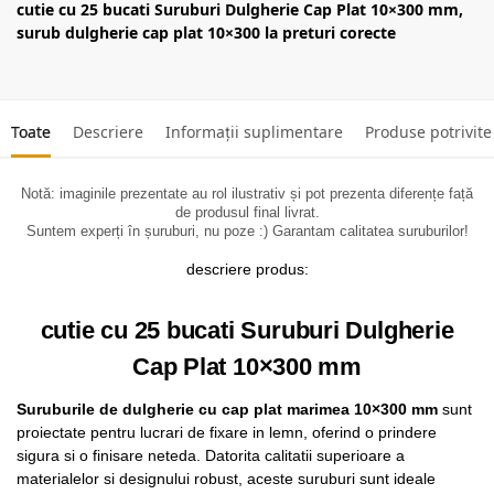
cutie cu 25 bucati Suruburi Dulgherie Cap Plat 10×300 mm,
surub dulgherie cap plat 10×300 la preturi corecte
Toate
Descriere
Informații suplimentare
Produse potrivite
Notă: imaginile prezentate au rol ilustrativ și pot prezenta diferențe față
de produsul final livrat.
Suntem experți în șuruburi, nu poze :) Garantam calitatea suruburilor!
descriere produs:
cutie cu 25 bucati Suruburi Dulgherie
Cap Plat 10×300 mm
Suruburile de dulgherie cu cap plat marimea 10×300 mm
sunt
proiectate pentru lucrari de fixare in lemn, oferind o prindere
sigura si o finisare neteda. Datorita calitatii superioare a
materialelor si designului robust, aceste suruburi sunt ideale