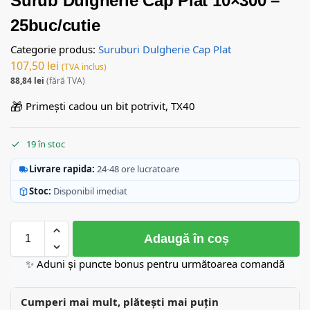
Surub Dulgherie Cap Plat 10×300 –
25buc/cutie
Categorie produs:
Suruburi Dulgherie Cap Plat
107,50
lei
(TVA inclus)
88,84
lei
(fără TVA)
🎁
Primești cadou un bit potrivit, TX40
19 în stoc
Livrare rapida:
24-48 ore lucratoare
Stoc:
Disponibil imediat
Adaugă în coș
✨ Aduni și puncte bonus pentru următoarea comandă
Cumperi mai mult, plătești mai puțin