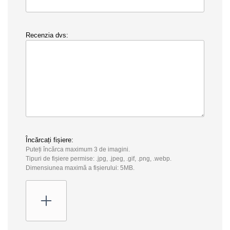
Recenzia dvs:
Încărcați fișiere:
Puteți încărca maximum 3 de imagini.
Tipuri de fișiere permise: .jpg, .jpeg, .gif, .png, .webp.
Dimensiunea maximă a fișierului: 5MB.