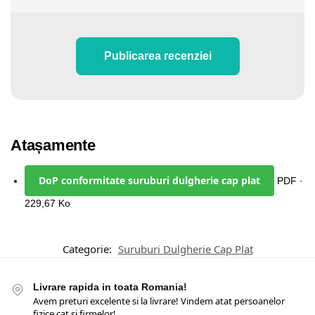
Publicarea recenziei
Atașamente
DoP conformitate suruburi dulgherie cap plat
PDF ·
229,67 Ko
Categorie:
Suruburi Dulgherie Cap Plat
Livrare rapida in toata Romania!
Avem preturi excelente si la livrare! Vindem atat persoanelor
fizice cat si firmelor!