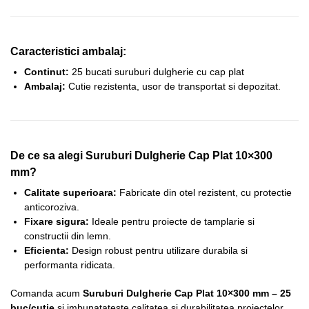
Caracteristici ambalaj:
Continut:
25 bucati suruburi dulgherie cu cap plat
Ambalaj:
Cutie rezistenta, usor de transportat si depozitat.
De ce sa alegi Suruburi Dulgherie Cap Plat 10×300
mm?
Calitate superioara:
Fabricate din otel rezistent, cu protectie
anticoroziva.
Fixare sigura:
Ideale pentru proiecte de tamplarie si
constructii din lemn.
Eficienta:
Design robust pentru utilizare durabila si
performanta ridicata.
Comanda acum
Suruburi Dulgherie Cap Plat 10×300 mm – 25
buc/cutie
si imbunatateste calitatea si durabilitatea proiectelor