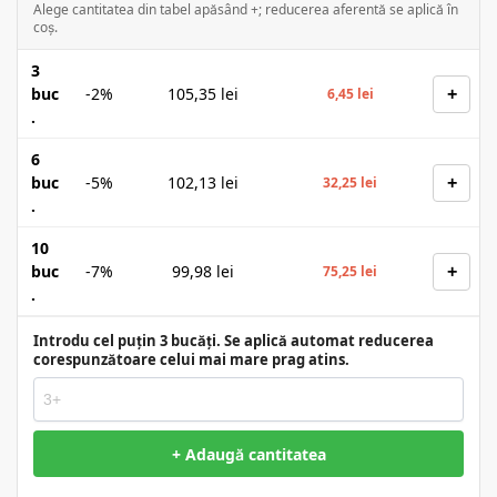
Alege cantitatea din tabel apăsând +; reducerea aferentă se aplică în
coș.
3
+
buc
-2%
105,35
lei
6,45
lei
.
6
+
buc
-5%
102,13
lei
32,25
lei
.
10
+
buc
-7%
99,98
lei
75,25
lei
.
Introdu cel puțin 3 bucăți. Se aplică automat reducerea
corespunzătoare celui mai mare prag atins.
+ Adaugă cantitatea