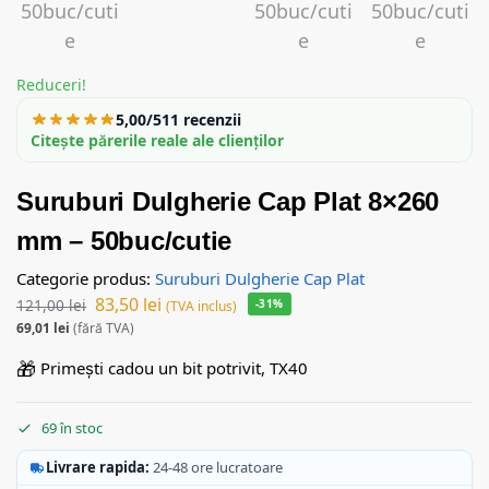
Reduceri!
5,00/5
11 recenzii
Citește părerile reale ale clienților
Suruburi Dulgherie Cap Plat 8×260
mm – 50buc/cutie
Categorie produs:
Suruburi Dulgherie Cap Plat
83,50
lei
121,00
lei
-31%
(TVA inclus)
69,01
lei
(fără TVA)
🎁
Primești cadou un bit potrivit, TX40
69 în stoc
Livrare rapida:
24-48 ore lucratoare