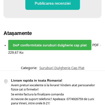
Publicarea recenziei
Atașamente
DoP conformitate suruburi dulgherie cap plat
PDF ·
229,67 Ko
Categorie:
Suruburi Dulgherie Cap Plat
Livrare rapida in toata Romania!
Avem preturi excelente si la livrare! Vindem atat persoanelor
fizice cat si firmelor!
Se emite factura la finalizare comanda
Ai nevoie de suport telefonic? Apeleaza 0774926759 de Luni
pana Vineri, intre orele 8-21!