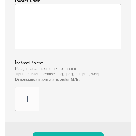
Recenzia dvs:
Încărcați fișiere:
Puteți încărca maximum 3 de imagini.
Tipuri de fișiere permise: .jpg, .jpeg, .gif, .png, .webp.
Dimensiunea maximă a fișierului: 5MB.