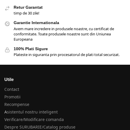
Retur Garantat
timp de 30 zile!
Garantie Internationala
Avem mare incredere in produsele noastre, cu certificat de
conformitate. Toate produsele noastre sunt din Uniunea
Europeana
100% Plati Sigure
Plateste in siguranta prin procesatorul de plati total securizat.
Utile
Contact
Promotii
Recompense
A
sistentul nostru inteligent
Verificare/Modificare comanda
Despre SURUBARIE/Catalog produse