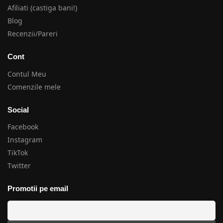
Afiliati (castiga bani!)
Blog
Recenzii/Pareri
Cont
Contul Meu
Comenzile mele
Social
Facebook
Instagram
TikTok
Twitter
Promotii pe email