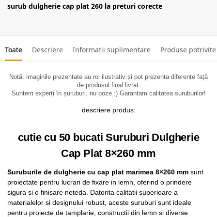
surub dulgherie cap plat 260 la preturi corecte
Toate
Descriere
Informații suplimentare
Produse potrivite
Notă: imaginile prezentate au rol ilustrativ și pot prezenta diferențe față
de produsul final livrat.
Suntem experți în șuruburi, nu poze :) Garantam calitatea suruburilor!
descriere produs:
cutie cu 50 bucati Suruburi Dulgherie
Cap Plat 8×260 mm
Suruburile de dulgherie cu cap plat marimea 8×260 mm
sunt
proiectate pentru lucrari de fixare in lemn, oferind o prindere
sigura si o finisare neteda. Datorita calitatii superioare a
materialelor si designului robust, aceste suruburi sunt ideale
pentru proiecte de tamplarie, constructii din lemn si diverse