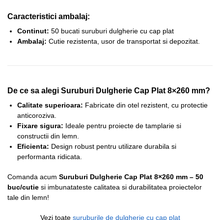
Caracteristici ambalaj:
Continut:
50 bucati suruburi dulgherie cu cap plat
Ambalaj:
Cutie rezistenta, usor de transportat si depozitat.
De ce sa alegi Suruburi Dulgherie Cap Plat 8×260 mm?
Calitate superioara:
Fabricate din otel rezistent, cu protectie
anticoroziva.
Fixare sigura:
Ideale pentru proiecte de tamplarie si
constructii din lemn.
Eficienta:
Design robust pentru utilizare durabila si
performanta ridicata.
Comanda acum
Suruburi Dulgherie Cap Plat 8×260 mm – 50
buc/cutie
si imbunatateste calitatea si durabilitatea proiectelor
tale din lemn!
Vezi toate
suruburile de dulgherie cu cap plat