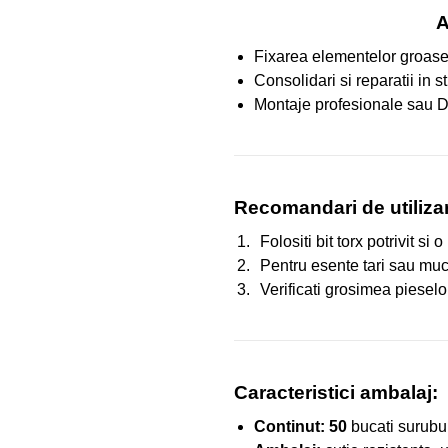
A
Fixarea elementelor groase d
Consolidari si reparatii in 
Montaje profesionale sau DI
Recomandari de utiliza
Folositi bit torx potrivit s
Pentru esente tari sau much
Verificati grosimea pieselo
Caracteristici ambalaj:
Continut:
50
bucati surubu