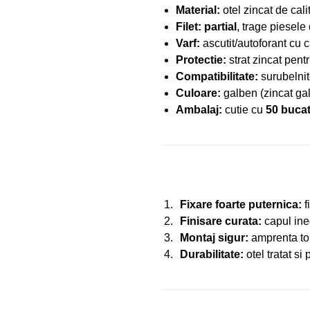
Material:
otel zincat de cali
Filet:
partial
, trage piesele
Varf:
ascutit/autoforant cu c
Protectie:
strat zincat pentr
Compatibilitate:
surubelnit
Culoare:
galben (zincat ga
Ambalaj:
cutie cu
50 bucat
Fixare foarte puternica:
f
Finisare curata:
capul inec
Montaj sigur:
amprenta torx
Durabilitate:
otel tratat si