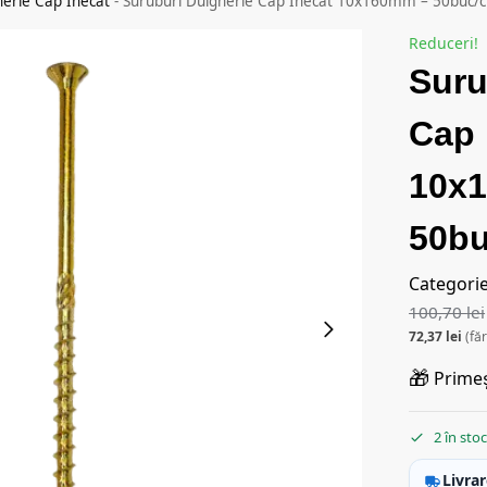
herie Cap Inecat
-
Suruburi Dulgherie Cap Inecat 10x160mm – 50buc/c
Reduceri!
Suru
Cap 
10x
50bu
Categori
100,70
lei
72,37
lei
(fă
🎁
Primeș
2 în sto
Livrar