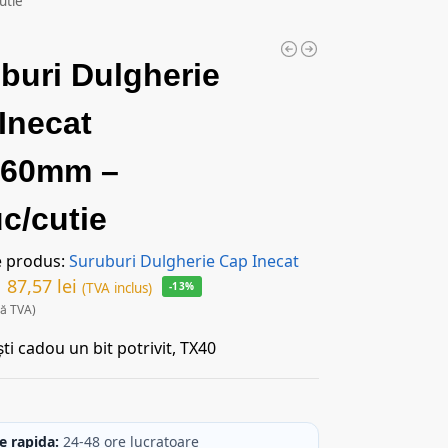
utie
buri Dulgherie
Inecat
160mm –
c/cutie
e produs:
Suruburi Dulgherie Cap Inecat
87,57
lei
(TVA inclus)
-13%
ră TVA)
ti cadou un bit potrivit, TX40
c
e rapida:
24-48 ore lucratoare