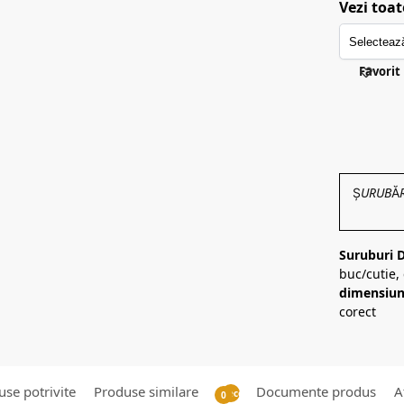
Vezi toat
Favorit
ȘURUBĂRIE
Suruburi 
buc/cutie
dimensiun
corect
se potrivite
Produse similare
Documente produs
A
Recenzii
0