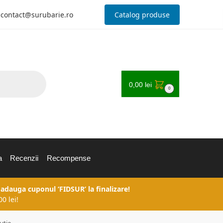
contact@surubarie.ro
Catalog produse
0,00
lei
0
a
Recenzii
Recompense
 adauga cuponul ‘FIDSUR’ la finalizare!
0 lei!