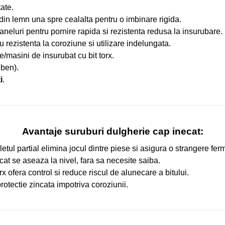
tate.
 din lemn una spre cealalta pentru o imbinare rigida.
aneluri pentru pornire rapida si rezistenta redusa la insurubare.
u rezistenta la coroziune si utilizare indelungata.
e/masini de insurubat cu bit torx.
lben).
i
.
Avantaje suruburi dulgherie cap inecat:
iletul partial elimina jocul dintre piese si asigura o strangere fer
at se aseaza la nivel, fara sa necesite saiba.
 ofera control si reduce riscul de alunecare a bitului.
 protectie zincata impotriva coroziunii.