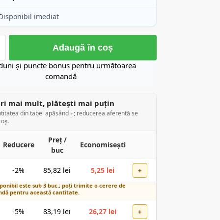
Disponibil imediat
Adaugă în coș
duni și puncte bonus pentru următoarea
comandă
i mai mult, plătești mai puțin
titatea din tabel apăsând +; reducerea aferentă se
coș.
Preț /
Reducere
Economisești
buc
-2%
85,82
lei
5,25
lei
+
ponibil este sub 3 buc.; poți trimite o cerere de
dă pentru această cantitate.
-5%
83,19
lei
26,27
lei
+