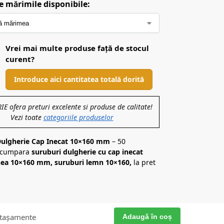
e mărimile disponibile:
Vrei mai multe produse față de stocul
curent?
Introduce aici cantitatea totală dorită
 ofera preturi excelente si produse de calitate!
Vezi toate
categoriile produselor
Dulgherie Cap Inecat 10×160 mm
– 50
, cumpara
suruburi dulgherie cu cap inecat
ea 10×160 mm, suruburi lemn 10×160,
la pret
Adaugă în coș
tașamente