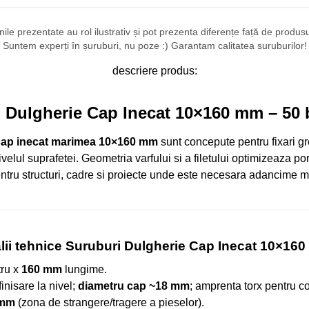
ile prezentate au rol ilustrativ și pot prezenta diferențe față de produsul 
Suntem experți în șuruburi, nu poze :) Garantam calitatea suruburilor!
descriere produs:
 Dulgherie Cap Inecat 10×160 mm – 50 
 cap inecat marimea 10×160 mm
sunt concepute pentru fixari gr
nivelul suprafetei. Geometria varfului si a filetului optimizeaza po
entru structuri, cadre si proiecte unde este necesara adancime 
lii tehnice Suruburi Dulgherie Cap Inecat 10×16
ru x
160 mm
lungime.
finisare la nivel;
diametru cap ~18 mm
; amprenta torx pentru co
 mm
(zona de strangere/tragere a pieselor).