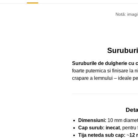
Notă: imagin
Suruburi
Suruburile de dulgherie cu
foarte puternica si finisare la 
crapare a lemnului – ideale p
Deta
Dimensiuni:
10 mm diamet
Cap surub:
inecat
, pentru 
Tija neteda sub cap:
~
12