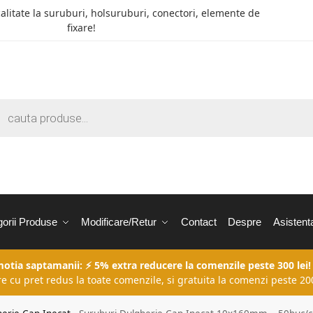
calitate la suruburi, holsuruburi, conectori, elemente de
fixare!
orii Produse
Modificare/Retur
Contact
Despre
Asistent
motia saptamanii: ⚡ 5% extra reducere la comenzile peste 300 lei!
re cu pret redus la toate comenzile, si gratuita la comenzi peste 200