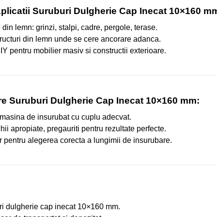
plicatii Suruburi Dulgherie Cap Inecat 10×160 m
in lemn: grinzi, stalpi, cadre, pergole, terase.
structuri din lemn unde se cere ancorare adanca.
Y pentru mobilier masiv si constructii exterioare.
re Suruburi Dulgherie Cap Inecat 10×160 mm:
i o masina de insurubat cu cuplu adecvat.
ii apropiate, pregauriti pentru rezultate perfecte.
r pentru alegerea corecta a lungimii de insurubare.
ri dulgherie cap inecat 10×160 mm.