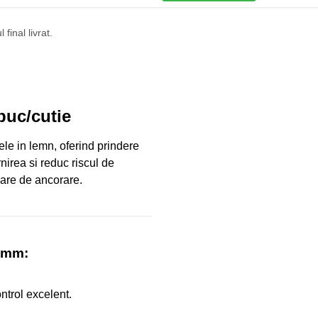
final livrat.
buc/cutie
ele in lemn, oferind prindere
rnirea si reduc riscul de
mare de ancorare.
0 mm:
ntrol excelent.