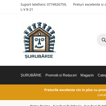
Suport telefonic
0774926759
,
Preturi excelente si 
L-V 8-21
ȘURUBĂRIE
Promotii si Reduceri
Magazin
Categ
Preturile excelente vin in plus cu pro
Livra