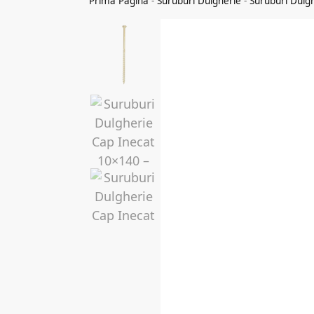
Prima Pagina
-
Suruburi Dulgherie
-
Suruburi Dulg