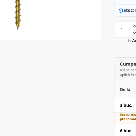
Stoc:
✨ A
Cumper
Alege can
aplică în 
De la
3 buc.
Stocul dis
precoman
6 buc.