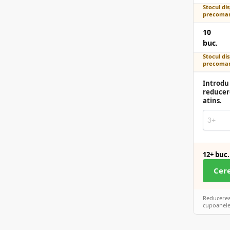
Stocul dis
precoman
10
buc.
Stocul dis
precoman
Introdu 
reducer
atins.
12+ buc.
Cer
Reducerea 
cupoanele