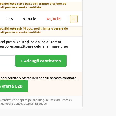
ponibil este sub 6 buc.; poți trimite o cerere de
dă pentru această cantitate.
-7%
81,44
lei
61,30
lei
+
ponibil este sub 10 buc.; poți trimite o cerere de
dă pentru această cantitate.
cel puțin 3 bucăți. Se aplică automat
ea corespunzătoare celui mai mare prag
+ Adaugă cantitatea
poți solicita o ofertă B2B pentru această cantitate.
e ofertă B2B
cantitativă se aplică pe produs și nu se cumulează cu
 generale pentru aceleași produse.