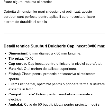
fixare sigura, robusta si estetica.
Datorita dimensiunilor mari si designului optimizat, aceste
suruburi sunt perfecte pentru aplicatii care necesita o fixare
extrem de durabila si stabila.
Detalii tehnice Suruburi Dulgherie Cap Inecat 8×80 mm:
Dimensiuni:
8 mm diametru x 80 mm lungime.
Tip priza:
TX40
Cap surub:
Cap inecat pentru o finisare la nivelul suprafetei.
Material:
Otel carbon de calitate superioara.
Finisaj:
Zincat pentru protectie anticoroziva si rezistenta
sporita.
Filet:
Filet partial, optimizat pentru o prindere ferma si utilizare
eficienta in lemn.
Compatibilitate:
Potrivit pentru surubelnite manuale si
electrice.
Ambalaj:
Cutie de 50 bucati, ideala pentru proiecte medii si