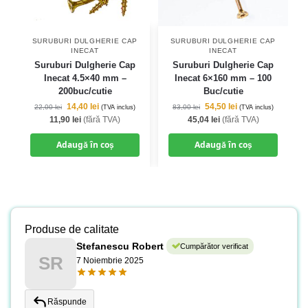
SURUBURI DULGHERIE CAP
SURUBURI DULGHERIE CAP
INECAT
INECAT
Suruburi Dulgherie Cap
Suruburi Dulgherie Cap
Inecat 4.5×40 mm –
Inecat 6×160 mm – 100
200buc/cutie
Buc/cutie
14,40
lei
54,50
lei
22,00
lei
83,00
lei
(TVA inclus)
(TVA inclus)
11,90
lei
(fără TVA)
45,04
lei
(fără TVA)
Adaugă în coș
Adaugă în coș
Produse de calitate
Stefanescu Robert
Cumpărător verificat
SR
7 Noiembrie 2025
Răspunde