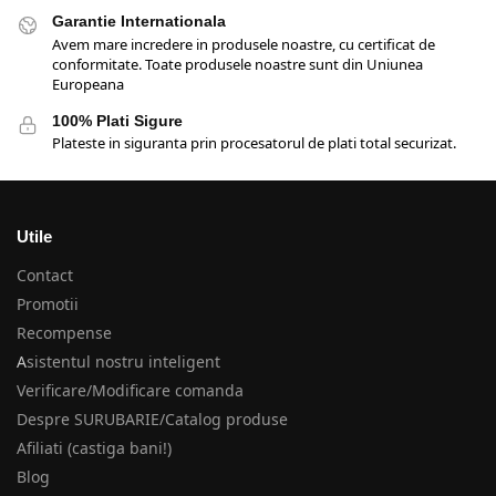
Garantie Internationala
Avem mare incredere in produsele noastre, cu certificat de
conformitate. Toate produsele noastre sunt din Uniunea
Europeana
100% Plati Sigure
Plateste in siguranta prin procesatorul de plati total securizat.
Utile
Contact
Promotii
Recompense
A
sistentul nostru inteligent
Verificare/Modificare comanda
Despre SURUBARIE/Catalog produse
Afiliati (castiga bani!)
Blog