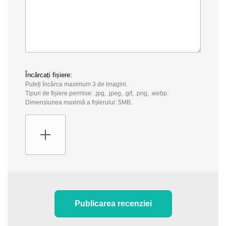
Încărcați fișiere:
Puteți încărca maximum 3 de imagini.
Tipuri de fișiere permise: .jpg, .jpeg, .gif, .png, .webp.
Dimensiunea maximă a fișierului: 5MB.
Publicarea recenziei