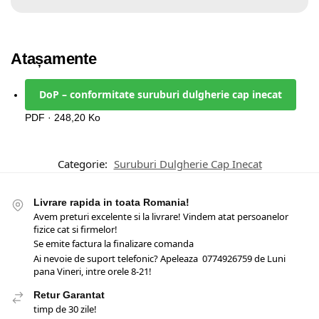
Atașamente
DoP – conformitate suruburi dulgherie cap inecat
PDF · 248,20 Ko
Categorie:
Suruburi Dulgherie Cap Inecat
Livrare rapida in toata Romania!
Avem preturi excelente si la livrare! Vindem atat persoanelor
fizice cat si firmelor!
Se emite factura la finalizare comanda
Ai nevoie de suport telefonic? Apeleaza 0774926759 de Luni
pana Vineri, intre orele 8-21!
Retur Garantat
timp de 30 zile!