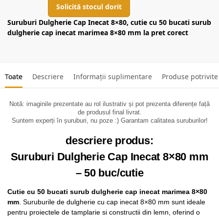
Solicită stocul dorit
Suruburi Dulgherie Cap Inecat 8×80, cutie cu 50 bucati surub
dulgherie cap inecat marimea 8×80 mm la pret corect
Toate
Descriere
Informații suplimentare
Produse potrivite
Notă: imaginile prezentate au rol ilustrativ și pot prezenta diferențe față
de produsul final livrat.
Suntem experți în șuruburi, nu poze :) Garantam calitatea suruburilor!
descriere produs:
Suruburi Dulgherie Cap Inecat 8×80 mm
– 50 buc/cutie
Cutie cu 50 bucati surub dulgherie cap inecat marimea 8×80
mm
. Suruburile de dulgherie cu cap inecat 8×80 mm sunt ideale
pentru proiectele de tamplarie si constructii din lemn, oferind o