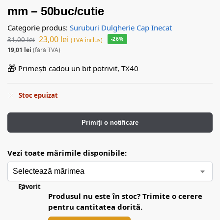
mm – 50buc/cutie
Categorie produs:
Suruburi Dulgherie Cap Inecat
23,00
lei
31,00
lei
-26%
(TVA inclus)
19,01
lei
(fără TVA)
🎁
Primești cadou un bit potrivit, TX40
Stoc epuizat
Primiți o notificare
Vezi toate mărimile disponibile:
Favorit
Produsul nu este în stoc? Trimite o cerere
pentru cantitatea dorită.