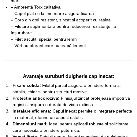
mari.
– Amprentă Torx calitativa
– Capul plat cu latime mare asigura fixarea
– Corp din oțel rezistent, zincat și acoperit cu rășină
– Filetare suplimentară pentru reducerea rezistenței la
înșurubare
– Filet ascuțit, special pentru lemn
– Vârf autoforant care nu crapă lemnul
Avantaje suruburi dulgherie cap inecat:
Fixare solida:
Filetul partial asigura o prindere ferma si
stabila, chiar si pentru structuri masive.
Protectie anticoroziva:
Finisajul zincat protejeaza impotriva
ruginii si asigura o durata de viata extinsa.
Instalare eficienta:
Capul inecat permite o integrare perfecta
in material, oferind un aspect estetic.
Dimensiuni mari:
Ideal pentru aplicatii robuste si solicitante
care necesita o prindere puternica.
Versatilitate:
Potrivit pentru lucrari complexe de dulgherie si