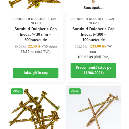
Stoc epuizat
SURUBURI DULGHERIE CAP
SURUBURI DULGHERIE CAP
INECAT
INECAT
Suruburi Dulgherie Cap
Suruburi Dulgherie Cap
Inecat 4×30 mm –
Inecat 6×300 –
500buc/cutie
100buc/cutie
22,50
lei
133,00
lei
30,00
lei
202,00
lei
(TVA inclus)
(TVA
18,60
lei
(fără TVA)
inclus)
109,92
lei
(fără TVA)
Precomandă (stoc pe
Adaugă în coș
11/08/2026)
-35%
-34%