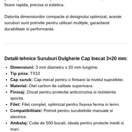
fixare rapida, precisa si estetica.
Datorita dimensiunilor compacte si designului optimizat, aceste
suruburi sunt potrivite pentru utilizari multiple, garantand
durabilitate si performanta.
Detalii tehnice Suruburi Dulgherie Cap Inecat 3×20 mm:
Dimensiuni:
3 mm diametru x 20 mm lungime.
Tip priza
: TX10
Cap surub:
Cap inecat pentru o finisare la nivelul suprafetei.
Material:
Otel carbon de calitate superioara.
Finisaj:
Zincat pentru protectie anticoroziva si rezistenta
sporita.
Filet:
Filet complet, optimizat pentru fixarea ferma in lemn.
Compatibilitate:
Potrivit pentru surubelnite manuale si
electrice.
Ambalaj:
Cutie de 500 bucati, ideala pentru proiecte medii si
mari.