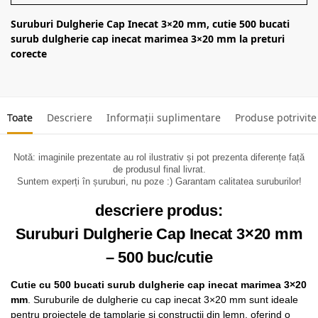
Suruburi Dulgherie Cap Inecat 3×20 mm, cutie 500 bucati
surub dulgherie cap inecat marimea 3×20 mm la preturi
corecte
Toate
Descriere
Informații suplimentare
Produse potrivite
Notă: imaginile prezentate au rol ilustrativ și pot prezenta diferențe față
de produsul final livrat.
Suntem experți în șuruburi, nu poze :) Garantam calitatea suruburilor!
descriere produs:
Suruburi Dulgherie Cap Inecat 3×20 mm
– 500 buc/cutie
Cutie cu 500 bucati surub dulgherie cap inecat marimea 3×20
mm
. Suruburile de dulgherie cu cap inecat 3×20 mm sunt ideale
pentru proiectele de tamplarie si constructii din lemn, oferind o