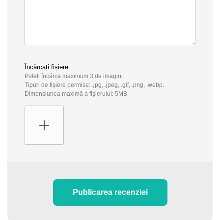
Încărcați fișiere:
Puteți încărca maximum 3 de imagini.
Tipuri de fișiere permise: .jpg, .jpeg, .gif, .png, .webp.
Dimensiunea maximă a fișierului: 5MB.
Publicarea recenziei