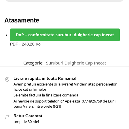
Atașamente
DoP – conformitate suruburi dulgherie cap inecat
PDF · 248,20 Ko
Categorie:
Suruburi Dulgherie Cap Inecat
Livrare rapida in toata Romania!
Avem preturi excelente si la livrare! Vindem atat persoanelor
fizice cat si firmelor!
Se emite factura la finalizare comanda
Ai nevoie de suport telefonic? Apeleaza 0774926759 de Luni
pana Vineri, intre orele 8-21!
Retur Garantat
timp de 30 zile!