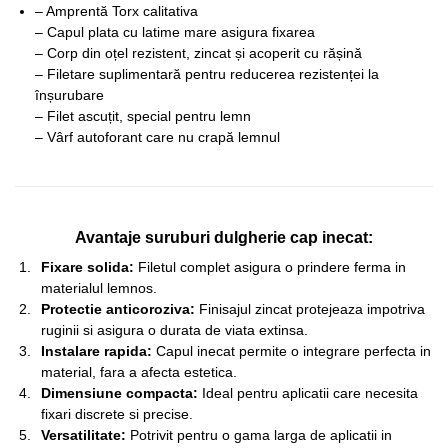
– Amprentă Torx calitativa
– Capul plata cu latime mare asigura fixarea
– Corp din oțel rezistent, zincat și acoperit cu rășină
– Filetare suplimentară pentru reducerea rezistenței la
înșurubare
– Filet ascuțit, special pentru lemn
– Vârf autoforant care nu crapă lemnul
Avantaje suruburi dulgherie cap inecat:
Fixare solida:
Filetul complet asigura o prindere ferma in
materialul lemnos.
Protectie anticoroziva:
Finisajul zincat protejeaza impotriva
ruginii si asigura o durata de viata extinsa.
Instalare rapida:
Capul inecat permite o integrare perfecta in
material, fara a afecta estetica.
Dimensiune compacta:
Ideal pentru aplicatii care necesita
fixari discrete si precise.
Versatilitate:
Potrivit pentru o gama larga de aplicatii in