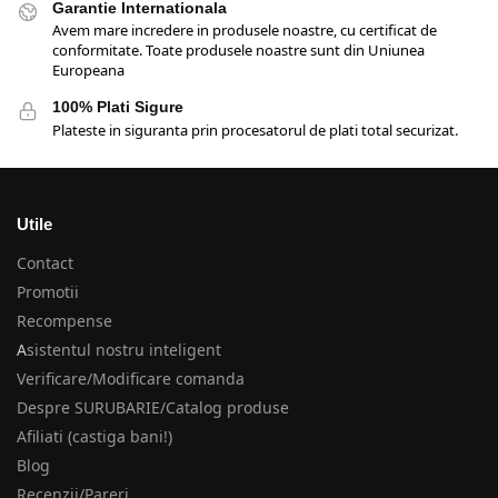
Garantie Internationala
Avem mare incredere in produsele noastre, cu certificat de
conformitate. Toate produsele noastre sunt din Uniunea
Europeana
100% Plati Sigure
Plateste in siguranta prin procesatorul de plati total securizat.
Utile
Contact
Promotii
Recompense
A
sistentul nostru inteligent
Verificare/Modificare comanda
Despre SURUBARIE/Catalog produse
Afiliati (castiga bani!)
Blog
Recenzii/Pareri