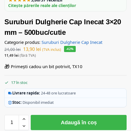
Citește părerile reale ale clienților
Suruburi Dulgherie Cap Inecat 3×20
mm – 500buc/cutie
Categorie produs:
Suruburi Dulgherie Cap Inecat
13,90
lei
24,00
lei
-42%
(TVA inclus)
11,49
lei
(fără TVA)
🎁
Primești cadou un bit potrivit, TX10
17 în stoc
Livrare rapida:
24-48 ore lucratoare
Stoc:
Disponibil imediat
Adaugă în coș