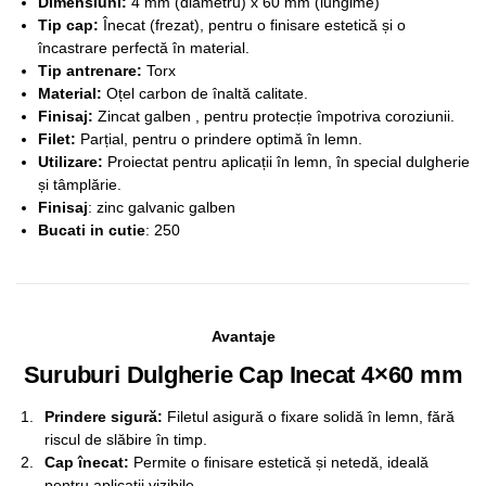
Dimensiuni:
4 mm (diametru) x 60 mm (lungime)
Tip cap:
Înecat (frezat), pentru o finisare estetică și o
încastrare perfectă în material.
Tip antrenare:
Torx
Material:
Oțel carbon de înaltă calitate.
Finisaj:
Zincat galben , pentru protecție împotriva coroziunii.
Filet:
Parțial, pentru o prindere optimă în lemn.
Utilizare:
Proiectat pentru aplicații în lemn, în special dulgherie
și tâmplărie.
Finisaj
: zinc galvanic galben
Bucati in cutie
: 250
Avantaje
Suruburi Dulgherie Cap Inecat 4×60 mm
Prindere sigură:
Filetul asigură o fixare solidă în lemn, fără
riscul de slăbire în timp.
Cap înecat:
Permite o finisare estetică și netedă, ideală
pentru aplicații vizibile.