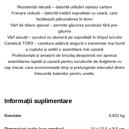
Rezistență ridicată – datorită utilizării oțelului carbon
Frecare redusă – datorită tratării suprafeței cu ceară, care
facilitează pătrunderea în lemn
Vârf de tăiere special – permite găurirea șurubului fără pre-
găurire
Vârf ascuțit – șurubul nu alunecă pe suprafață în timpul lucrului
Canelură TORX – canelura adâncă asigură o transmisie mai bună
a cuplului și astfel o asamblare mai ușoară
Profesioniștii și amatorii de bricolaj deopotrivă vor aprecia
asamblarea rapidă și ușoară pentru suruburile de dulgherie cu
cap inecat, care economisește timp și prelungește intervalul dintre
înlocuirile bateriilor pentru unelte.
Informații suplimentare
Greutate
0,822 kg
Dimensiuni cutie (sau produs)
14 × 10,5 × 8,5 cm