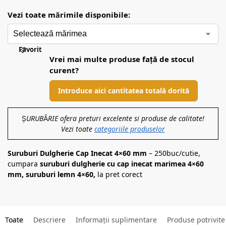
Vezi toate mărimile disponibile:
Favorit
Vrei mai multe produse față de stocul
curent?
Introduce aici cantitatea totală dorită
ȘURUBĂRIE ofera preturi excelente si produse de calitate!
Vezi toate
categoriile produselor
Suruburi Dulgherie Cap Inecat 4×60 mm
– 250buc/cutie,
cumpara
suruburi dulgherie cu cap inecat marimea 4×60
mm, suruburi lemn 4×60,
la pret corect
Toate
Descriere
Informații suplimentare
Produse potrivite