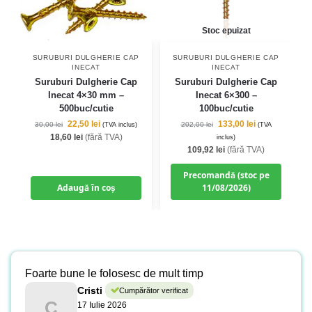
Stoc epuizat
SURUBURI DULGHERIE CAP
SURUBURI DULGHERIE CAP
INECAT
INECAT
Suruburi Dulgherie Cap
Suruburi Dulgherie Cap
Inecat 4×30 mm –
Inecat 6×300 –
500buc/cutie
100buc/cutie
22,50
lei
133,00
lei
30,00
lei
202,00
lei
(TVA inclus)
(TVA
18,60
lei
(fără TVA)
inclus)
109,92
lei
(fără TVA)
Precomandă (stoc pe
Adaugă în coș
11/08/2026)
Foarte bune le folosesc de mult timp
Cristi
Cumpărător verificat
C
17 Iulie 2026