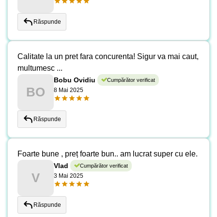
Răspunde
Calitate la un pret fara concurenta! Sigur va mai caut,
multumesc ...
Bobu Ovidiu
Cumpărător verificat
BO
8 Mai 2025
Răspunde
Foarte bune , preț foarte bun.. am lucrat super cu ele.
Vlad
Cumpărător verificat
V
3 Mai 2025
Răspunde