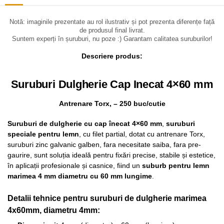
Notă: imaginile prezentate au rol ilustrativ și pot prezenta diferențe față
de produsul final livrat.
Suntem experți în șuruburi, nu poze :) Garantam calitatea suruburilor!
Descriere produs:
Suruburi Dulgherie Cap Inecat 4×60 mm
Antrenare Torx, – 250 buc/cutie
Suruburi de dulgherie cu cap înecat 4×60 mm
,
suruburi
speciale pentru lemn
, cu filet partial, dotat cu antrenare Torx,
suruburi zinc galvanic galben, fara necesitate saiba, fara pre-
gaurire, sunt soluția ideală pentru fixări precise, stabile și estetice,
în aplicații profesionale și casnice, fiind un
suburb pentru lemn
marimea 4 mm diametru cu 60 mm lungime
.
Detalii tehnice pentru suruburi de dulgherie marimea
4x60mm, diametru 4mm: