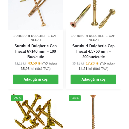
SURUBURI DULGHERIE CAP
SURUBURI DULGHERIE CAP
INECAT
INECAT
Suruburi Dulgherie Cap
Suruburi Dulgherie Cap
Inecat 6×140 mm – 100
Inecat 4.5×50 mm –
Buc/cutie
200buc/cutie
43,50
lei
17,20
lei
72,11
lei
35,21
lei
(TVA inclus)
(TVA inclus)
35,95
lei
(fără TVA)
14,21
lei
(fără TVA)
Adaugă în coș
Adaugă în coș
-25%
-34%