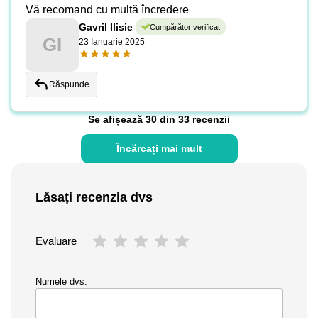
Vă recomand cu multă încredere
Gavril Ilisie
Cumpărător verificat
GI
23 Ianuarie 2025
Răspunde
Se afișează 30 din 33 recenzii
Încărcați mai mult
Lăsați recenzia dvs
Evaluare
Numele dvs: