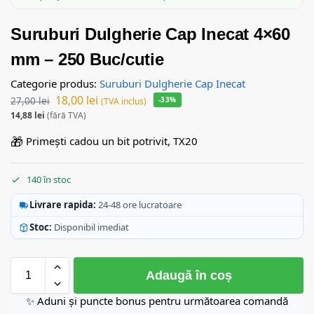
Suruburi Dulgherie Cap Inecat 4×60
mm – 250 Buc/cutie
Categorie produs:
Suruburi Dulgherie Cap Inecat
18,00
lei
27,00
lei
-33%
(TVA inclus)
14,88
lei
(fără TVA)
🎁
Primești cadou un bit potrivit, TX20
140 în stoc
Livrare rapida:
24-48 ore lucratoare
Stoc:
Disponibil imediat
Adaugă în coș
✨ Aduni și puncte bonus pentru următoarea comandă