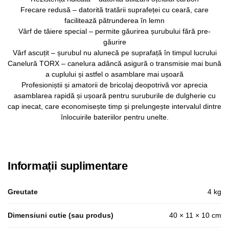
Frecare redusă – datorită tratării suprafeței cu ceară, care
facilitează pătrunderea în lemn
Vârf de tăiere special – permite găurirea șurubului fără pre-
găurire
Vârf ascuțit – șurubul nu alunecă pe suprafață în timpul lucrului
Canelură TORX – canelura adâncă asigură o transmisie mai bună
a cuplului și astfel o asamblare mai ușoară
Profesioniștii și amatorii de bricolaj deopotrivă vor aprecia
asamblarea rapidă și ușoară pentru suruburile de dulgherie cu
cap inecat, care economisește timp și prelungește intervalul dintre
înlocuirile bateriilor pentru unelte.
Informații suplimentare
Greutate
4 kg
Dimensiuni cutie (sau produs)
40 × 11 × 10 cm