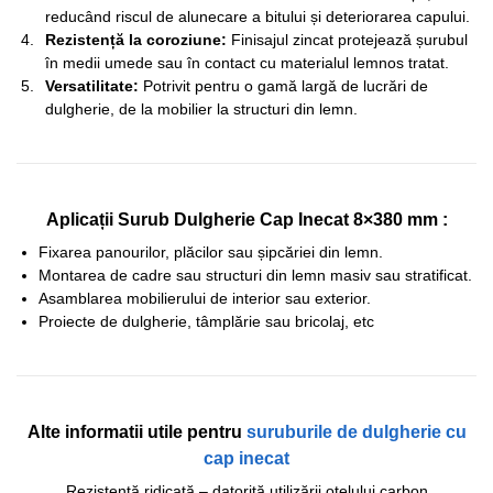
reducând riscul de alunecare a bitului și deteriorarea capului.
Rezistență la coroziune:
Finisajul zincat protejează șurubul
în medii umede sau în contact cu materialul lemnos tratat.
Versatilitate:
Potrivit pentru o gamă largă de lucrări de
dulgherie, de la mobilier la structuri din lemn.
Aplicații Surub Dulgherie Cap Inecat 8×380 mm :
Fixarea panourilor, plăcilor sau șipcăriei din lemn.
Montarea de cadre sau structuri din lemn masiv sau stratificat.
Asamblarea mobilierului de interior sau exterior.
Proiecte de dulgherie, tâmplărie sau bricolaj, etc
Alte informatii utile pentru
suruburile de dulgherie cu
cap inecat
Rezistență ridicată – datorită utilizării oțelului carbon