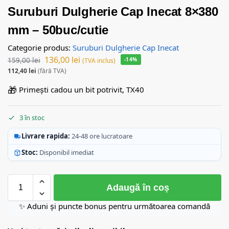
Suruburi Dulgherie Cap Inecat 8×380
mm – 50buc/cutie
Categorie produs:
Suruburi Dulgherie Cap Inecat
136,00
lei
159,00
lei
-14%
(TVA inclus)
112,40
lei
(fără TVA)
🎁
Primești cadou un bit potrivit, TX40
3 în stoc
Livrare rapida:
24-48 ore lucratoare
Stoc:
Disponibil imediat
Adaugă în coș
✨ Aduni și puncte bonus pentru următoarea comandă