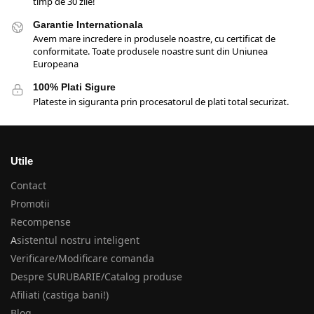
timp de 30 zile!
Garantie Internationala
Avem mare incredere in produsele noastre, cu certificat de
conformitate. Toate produsele noastre sunt din Uniunea
Europeana
100% Plati Sigure
Plateste in siguranta prin procesatorul de plati total securizat.
Utile
Contact
Promotii
Recompense
A
sistentul nostru inteligent
Verificare/Modificare comanda
Despre SURUBARIE/Catalog produse
Afiliati (castiga bani!)
Blog