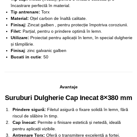
încastrare perfectă în material.
Tip antrenare:
Torx
Material:
Oțel carbon de înaltă calitate.
Finisaj:
Zincat galben , pentru protecție împotriva coroziunii.
Filet:
Parțial, pentru o prindere optimă în lemn.
Utilizare:
Proiectat pentru aplicații în lemn, în special dulgherie
și tâmplărie.
Finisaj
: zinc galvanic galben
Bucati in cutie
: 50
Avantaje
Suruburi Dulgherie Cap Inecat 8×380 mm
Prindere sigură:
Filetul asigură o fixare solidă în lemn, fără
riscul de slăbire în timp.
Cap înecat:
Permite o finisare estetică și netedă, ideală
pentru aplicații vizibile.
Antrenare Torx:
Oferă o transmitere excelentă a forței,