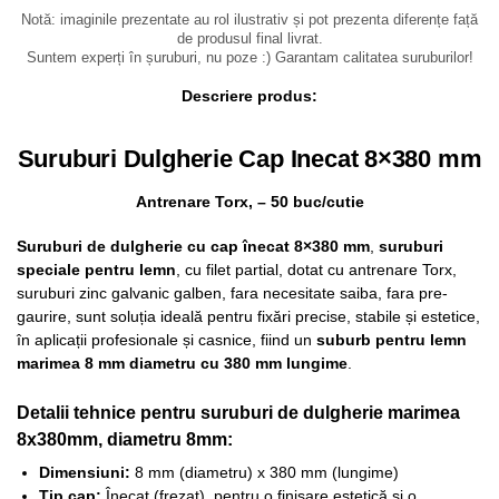
Notă: imaginile prezentate au rol ilustrativ și pot prezenta diferențe față
de produsul final livrat.
Suntem experți în șuruburi, nu poze :) Garantam calitatea suruburilor!
Descriere produs:
Suruburi Dulgherie Cap Inecat 8×380 mm
Antrenare Torx, – 50 buc/cutie
Suruburi de dulgherie cu cap înecat 8×380 mm
,
suruburi
speciale pentru lemn
, cu filet partial, dotat cu antrenare Torx,
suruburi zinc galvanic galben, fara necesitate saiba, fara pre-
gaurire, sunt soluția ideală pentru fixări precise, stabile și estetice,
în aplicații profesionale și casnice, fiind un
suburb pentru lemn
marimea 8 mm diametru cu 380 mm lungime
.
Detalii tehnice pentru suruburi de dulgherie marimea
8x380mm, diametru 8mm:
Dimensiuni:
8 mm (diametru) x 380 mm (lungime)
Tip cap:
Înecat (frezat), pentru o finisare estetică și o