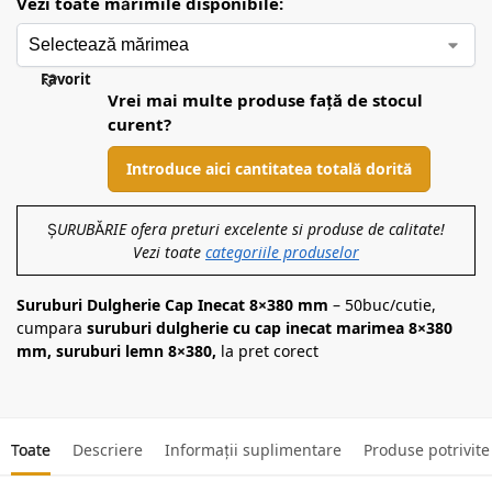
Vezi toate mărimile disponibile:
Favorit
Vrei mai multe produse față de stocul
curent?
Introduce aici cantitatea totală dorită
ȘURUBĂRIE ofera preturi excelente si produse de calitate!
Vezi toate
categoriile produselor
Suruburi Dulgherie Cap Inecat 8×380 mm
– 50buc/cutie,
cumpara
suruburi dulgherie cu cap inecat marimea 8×380
mm, suruburi lemn 8×380,
la pret corect
Toate
Descriere
Informații suplimentare
Produse potrivite