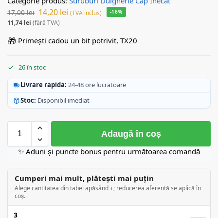
Categorie produs:
Suruburi Dulgherie Cap Inecat
14,20
lei
17,00
lei
-16%
(TVA inclus)
11,74
lei
(fără TVA)
🎁
Primești cadou un bit potrivit, TX20
26 în stoc
Livrare rapida:
24-48 ore lucratoare
Stoc:
Disponibil imediat
Adaugă în coș
✨ Aduni și puncte bonus pentru următoarea comandă
Cumperi mai mult, plătești mai puțin
Alege cantitatea din tabel apăsând +; reducerea aferentă se aplică în
coș.
3