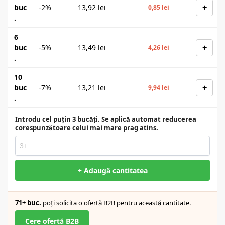
+
buc
-2%
13,92
lei
0,85
lei
.
6
+
buc
-5%
13,49
lei
4,26
lei
.
10
+
buc
-7%
13,21
lei
9,94
lei
.
Introdu cel puțin 3 bucăți. Se aplică automat reducerea
corespunzătoare celui mai mare prag atins.
+ Adaugă cantitatea
71+ buc.
poți solicita o ofertă B2B pentru această cantitate.
Cere ofertă B2B