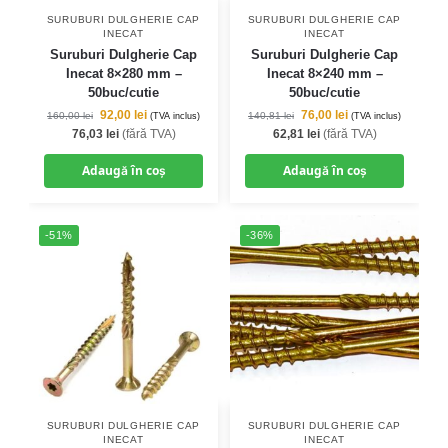
SURUBURI DULGHERIE CAP
SURUBURI DULGHERIE CAP
INECAT
INECAT
Suruburi Dulgherie Cap
Suruburi Dulgherie Cap
Inecat 8×280 mm –
Inecat 8×240 mm –
50buc/cutie
50buc/cutie
92,00
lei
76,00
lei
160,00
lei
140,81
lei
(TVA inclus)
(TVA inclus)
76,03
lei
(fără TVA)
62,81
lei
(fără TVA)
Adaugă în coș
Adaugă în coș
-51%
-36%
SURUBURI DULGHERIE CAP
SURUBURI DULGHERIE CAP
INECAT
INECAT