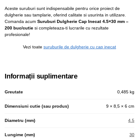
Aceste suruburi sunt indispensabile pentru orice proiect de
dulgherie sau tamplarie, oferind calitate si usurinta in utilizare.
Comanda acum
Suruburi Dulgherie Cap Inecat 4.5×30 mm –
200 buc/cutie
si completeaza-ti lucrarile cu rezultate
profesionale!
Vezi toate
suruburile de dulgherie cu cap inecat
Informații suplimentare
Greutate
0,485 kg
Dimensiuni cutie (sau produs)
9 × 8,5 × 6 cm
Diametru (mm)
4.5
Lungime (mm)
30