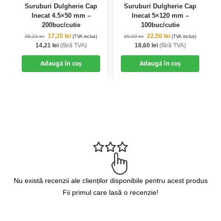
Suruburi Dulgherie Cap
Suruburi Dulgherie Cap
Inecat 4.5×50 mm –
Inecat 5×120 mm –
200buc/cutie
100buc/cutie
17,20
lei
22,50
lei
35,21
lei
35,00
lei
(TVA inclus)
(TVA inclus)
14,21
lei
(fără TVA)
18,60
lei
(fără TVA)
Adaugă în coș
Adaugă în coș
Nu există recenzii ale clienților disponibile pentru acest produs
Fii primul care lasă o recenzie!