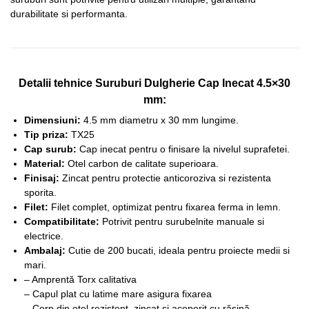
durabilitate si performanta.
Detalii tehnice Suruburi Dulgherie Cap Inecat 4.5×30
mm:
Dimensiuni:
4.5 mm diametru x 30 mm lungime.
Tip priza:
TX25
Cap surub:
Cap inecat pentru o finisare la nivelul suprafetei.
Material:
Otel carbon de calitate superioara.
Finisaj:
Zincat pentru protectie anticoroziva si rezistenta
sporita.
Filet:
Filet complet, optimizat pentru fixarea ferma in lemn.
Compatibilitate:
Potrivit pentru surubelnite manuale si
electrice.
Ambalaj:
Cutie de 200 bucati, ideala pentru proiecte medii si
mari.
– Amprentă Torx calitativa
– Capul plat cu latime mare asigura fixarea
– Corp din oțel rezistent, zincat și acoperit cu rășină