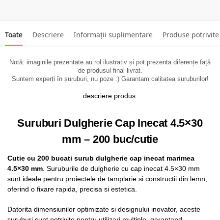
Toate
Descriere
Informații suplimentare
Produse potrivite
Notă: imaginile prezentate au rol ilustrativ și pot prezenta diferențe față
de produsul final livrat.
Suntem experți în șuruburi, nu poze :) Garantam calitatea suruburilor!
descriere produs:
Suruburi Dulgherie Cap Inecat 4.5×30
mm – 200 buc/cutie
Cutie cu 200 bucati surub dulgherie cap inecat marimea
4.5×30 mm
. Suruburile de dulgherie cu cap inecat 4.5×30 mm
sunt ideale pentru proiectele de tamplarie si constructii din lemn,
oferind o fixare rapida, precisa si estetica.
Datorita dimensiunilor optimizate si designului inovator, aceste
suruburi sunt potrivite pentru utilizari multiple, garantand