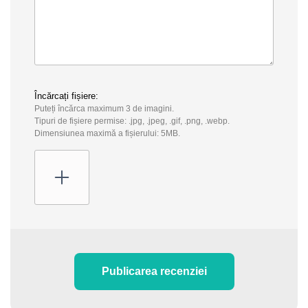
Încărcați fișiere:
Puteți încărca maximum 3 de imagini.
Tipuri de fișiere permise: .jpg, .jpeg, .gif, .png, .webp.
Dimensiunea maximă a fișierului: 5MB.
Publicarea recenziei