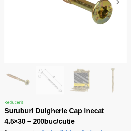
Reduceri!
Suruburi Dulgherie Cap Inecat
4.5×30 – 200buc/cutie