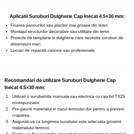
Aplicatii Suruburi Dulgherie Cap Inecat 4.5×30 mm:
Fixarea panourilor sau placilor mai groase din lemn.
Montajul structurilor decorative sau utilitare din lemn.
Proiecte de tamplarie si dulgherie care necesita suruburi de
dimensiuni mari.
Lucrari de reparatii casnice sau profesionale.
Recomandari de utilizare Suruburi Dulgherie Cap
Inecat 4.5×30 mm:
Utilizati o surubelnita manuala sau electrica cu cap bit TX25
corespunzator.
Pre-gauriti materialul in cazul lemnului dur pentru a preveni
craparea.
Asigurati-va ca lungimea surubului este adecvata grosimii
materialului lemnos.
Pentru un finisaj estetic, insurubati capul complet in material.