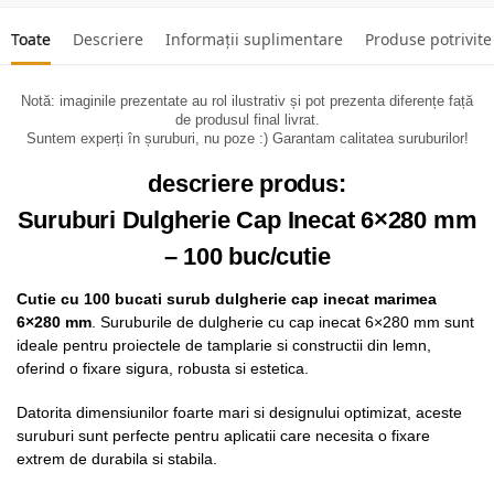
Toate
Descriere
Informații suplimentare
Produse potrivite
Notă: imaginile prezentate au rol ilustrativ și pot prezenta diferențe față
de produsul final livrat.
Suntem experți în șuruburi, nu poze :) Garantam calitatea suruburilor!
descriere produs:
Suruburi Dulgherie Cap Inecat 6×280 mm
– 100 buc/cutie
Cutie cu 100 bucati surub dulgherie cap inecat marimea
6×280 mm
. Suruburile de dulgherie cu cap inecat 6×280 mm sunt
ideale pentru proiectele de tamplarie si constructii din lemn,
oferind o fixare sigura, robusta si estetica.
Datorita dimensiunilor foarte mari si designului optimizat, aceste
suruburi sunt perfecte pentru aplicatii care necesita o fixare
extrem de durabila si stabila.