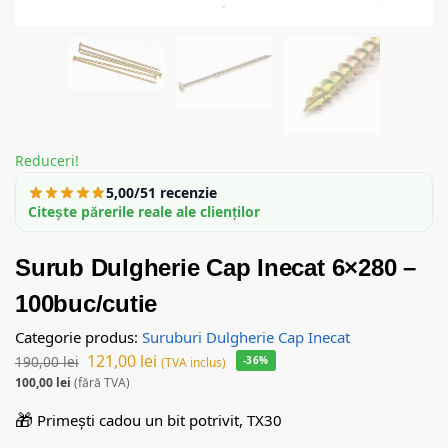
Reduceri!
5,00/5
1 recenzie
Citește părerile reale ale clienților
Surub Dulgherie Cap Inecat 6×280 –
100buc/cutie
Categorie produs:
Suruburi Dulgherie Cap Inecat
121,00
lei
190,00
lei
-36%
(TVA inclus)
100,00
lei
(fără TVA)
🎁
Primești cadou un bit potrivit, TX30