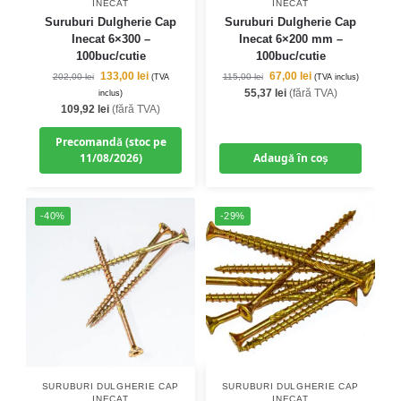
INECAT
INECAT
Suruburi Dulgherie Cap
Suruburi Dulgherie Cap
Inecat 6×300 –
Inecat 6×200 mm –
100buc/cutie
100buc/cutie
133,00
lei
67,00
lei
202,00
lei
115,00
lei
(TVA
(TVA inclus)
55,37
lei
(fără TVA)
inclus)
109,92
lei
(fără TVA)
Precomandă (stoc pe
11/08/2026)
Adaugă în coș
-40%
-29%
SURUBURI DULGHERIE CAP
SURUBURI DULGHERIE CAP
INECAT
INECAT