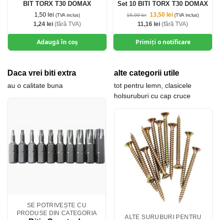
BIT TORX T30 DOMAX
Set 10 BITI TORX T30 DOMAX
1,50
lei
13,50
lei
16,00
lei
(TVA inclus)
(TVA inclus)
1,24
lei
(fără TVA)
11,16
lei
(fără TVA)
Adaugă în coș
Primiți o notificare
Daca vrei biti extra
alte categorii utile
au o calitate buna
tot pentru lemn, clasicele
holsuruburi cu cap cruce
SE POTRIVEȘTE CU
PRODUSE DIN CATEGORIA
ALTE SURUBURI PENTRU