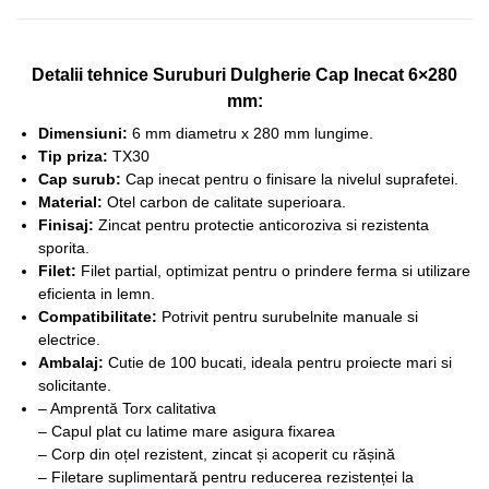
Detalii tehnice Suruburi Dulgherie Cap Inecat 6×280
mm:
Dimensiuni:
6 mm diametru x 280 mm lungime.
Tip priza:
TX30
Cap surub:
Cap inecat pentru o finisare la nivelul suprafetei.
Material:
Otel carbon de calitate superioara.
Finisaj:
Zincat pentru protectie anticoroziva si rezistenta
sporita.
Filet:
Filet partial, optimizat pentru o prindere ferma si utilizare
eficienta in lemn.
Compatibilitate:
Potrivit pentru surubelnite manuale si
electrice.
Ambalaj:
Cutie de 100 bucati, ideala pentru proiecte mari si
solicitante.
– Amprentă Torx calitativa
– Capul plat cu latime mare asigura fixarea
– Corp din oțel rezistent, zincat și acoperit cu rășină
– Filetare suplimentară pentru reducerea rezistenței la