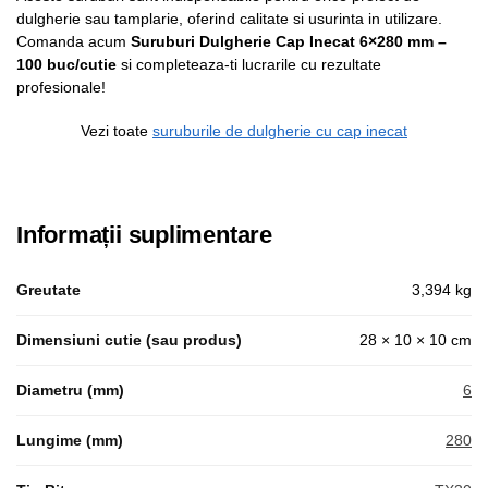
dulgherie sau tamplarie, oferind calitate si usurinta in utilizare.
Comanda acum
Suruburi Dulgherie Cap Inecat 6×280 mm –
100 buc/cutie
si completeaza-ti lucrarile cu rezultate
profesionale!
Vezi toate
suruburile de dulgherie cu cap inecat
Informații suplimentare
Greutate
3,394 kg
Dimensiuni cutie (sau produs)
28 × 10 × 10 cm
Diametru (mm)
6
Lungime (mm)
280