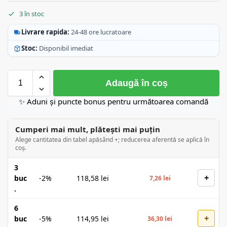
3 în stoc
Livrare rapida:
24-48 ore lucratoare
Stoc:
Disponibil imediat
Adaugă în coș
✨ Aduni și puncte bonus pentru următoarea comandă
Cumperi mai mult, plătești mai puțin
Alege cantitatea din tabel apăsând +; reducerea aferentă se aplică în
coș.
3
+
buc
-2%
118,58
lei
7,26
lei
.
6
+
buc
-5%
114,95
lei
36,30
lei