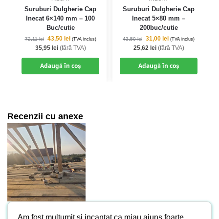
Suruburi Dulgherie Cap
Suruburi Dulgherie Cap
Inecat 6×140 mm – 100
Inecat 5×80 mm –
Buc/cutie
200buc/cutie
43,50
lei
31,00
lei
72,11
lei
43,50
lei
(TVA inclus)
(TVA inclus)
35,95
lei
(fără TVA)
25,62
lei
(fără TVA)
Adaugă în coș
Adaugă în coș
Recenzii cu anexe
Am fost mulțumit si incantat ca miau ajuns foarte